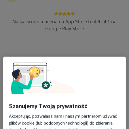
19 opinii
Adres
Online
Nasza średnia ocena na App Store to 4.9 i 4.1 na
Google Play Store
Wałbrzyska 46, Warszawa
•
Mapa
Centrum Medyczne Damiana Wałbrzyska 46
Akceptuje Inter Partner
Konsultacja reumatologiczna
od 340 zł
Specjalista nie oferuje umawiania online pod tym adresem.
Poproś o wizytę
Szanujemy Twoją prywatność
Akceptując, pozwalasz nam i naszym partnerom używać
plików cookie (lub podobnych technologii) do zbierania