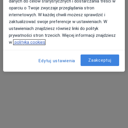
danych do celów statystycznych i dostarczania treści w
oparciu o Twoje zwyczaje przeglądania stron
internetowych. W każdej chwili możesz sprawdzić i
lek. Marta Ptasińska
zaktualizować swoje preferencje w ustawieniach. W
·
Więcej
Reumatolog, Internista
ustawieniach znajdziesz również linki do polityk
15 opinii
prywatności stron trzecich. Więcej informacji znajdziesz
w
polityka cookies
Adres
Online
Zaakceptuj
Al. Zjednoczenia 36, Warszawa
•
Mapa
Edytuj ustawienia
Centrum Medyczne Damiana Al. Zjednoczenia 36
Akceptuje Inter Partner
Konsultacja reumatologiczna
od 340 zł
Specjalista nie oferuje umawiania online pod tym adresem.
Poproś o wizytę