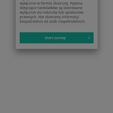
Noa Notes
nowość
wyłącznie w formie zbiorczej. Pytania
dotyczące nastolatków są skierowane
Baza wiedzy
wyłącznie do rodziców lub opiekunów
Centrum Pomocy dla Specjalisty
prawnych. Nie zbieramy informacji
bezpośrednio od osób niepełnoletnich.
Kontakt
ZnanyLekarz - Strona główna
ZnanyLekarz Sp. z o.o.
Start survey
ul. Kolejowa 5/7
01-217 Warszawa, Polska
NIP: ⁠7010224868
KRS: ⁠0000347997
REGON: ⁠142276657
Sąd Rejonowy dla m.st. Warszawy w Warszawie XII
Wydział Gospodarczy KRS
Facebook
otwiera się w nowej karcie