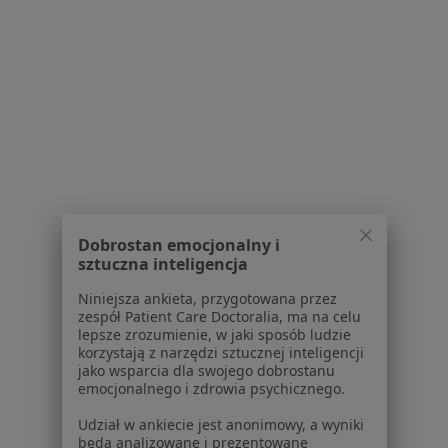
Partnerzy
Centrum prasowe
Kontakt
Dla pacjentów
Lekarze
Placówki medyczne
Pytania i odpowiedzi
Usługi i zabiegi
Choroby
Dobrostan emocjonalny i
Pomoc
sztuczna inteligencja
Aplikacje mobilne
Niniejsza ankieta, przygotowana przez
Blog dla pacjentów
zespół Patient Care Doctoralia, ma na celu
lepsze zrozumienie, w jaki sposób ludzie
Dla profesjonalistów
korzystają z narzędzi sztucznej inteligencji
jako wsparcia dla swojego dobrostanu
Cennik
emocjonalnego i zdrowia psychicznego.
Dla lekarzy
Udział w ankiecie jest anonimowy, a wyniki
Dla placówek medycznych
będą analizowane i prezentowane