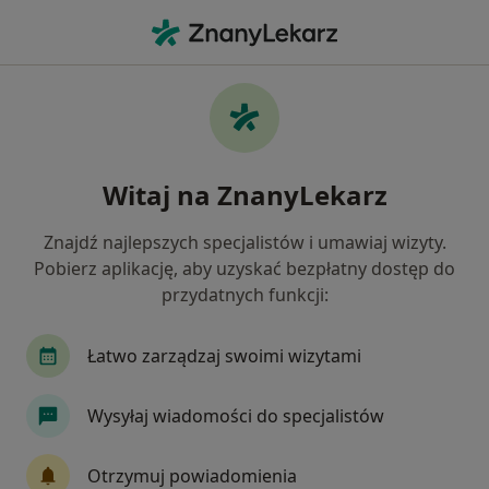
Me
Reumatolog • Warszawa, mazowieckie
Filtry
Ubezpieczenie:
Inter Partner
20 polecanych reumatologów w Warszawie
Witaj na ZnanyLekarz
z Inter Partner
Jak działają wyniki wyszukiwania
Znajdź najlepszych specjalistów i umawiaj wizyty.
Pobierz aplikację, aby uzyskać bezpłatny dostęp do
przydatnych funkcji:
Łatwo zarządzaj swoimi wizytami
Wysyłaj wiadomości do specjalistów
dr n. med. Alina Lisawa
Otrzymuj powiadomienia
·
Więcej
Reumatolog