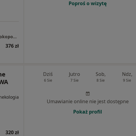
Poproś o wizytę
Centrum Medyczne enel-med - Oddział Przyokopowa
376 zł
ne
Dziś
Jutro
Sob,
Ndz,
WA
6 Sie
7 Sie
8 Sie
9 Sie
nekologia
Umawianie online nie jest dostępne
Pokaż profil
320 zł