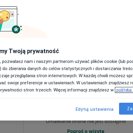
ięcej
Umawianie online nie jest dostępne
Poproś o wizytę
my Twoją prywatność
a
, pozwalasz nam i naszym partnerom używać plików cookie (lub p
od 300 zł
) do zbierania danych do celów statystycznych i dostarczania treśc
zaje przeglądania stron internetowych. W każdej chwili możesz spr
wać swoje preferencje w ustawieniach. W ustawieniach znajdziesz ró
prywatności stron trzecich. Więcej informacji znajdziesz w
polityka
Dziś
Jutro
Sob,
Ndz,
6 Sie
7 Sie
8 Sie
9 Sie
ięcej
Za
Edytuj ustawienia
Umawianie online nie jest dostępne
Poproś o wizytę