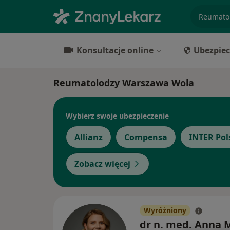
specjaliz
Konsultacje online
Ubezpiec
Reumatolodzy Warszawa Wola
Wybierz swoje ubezpieczenie
Allianz
Compensa
INTER Pol
Zobacz więcej
Wyróżniony
dr n. med. Anna 