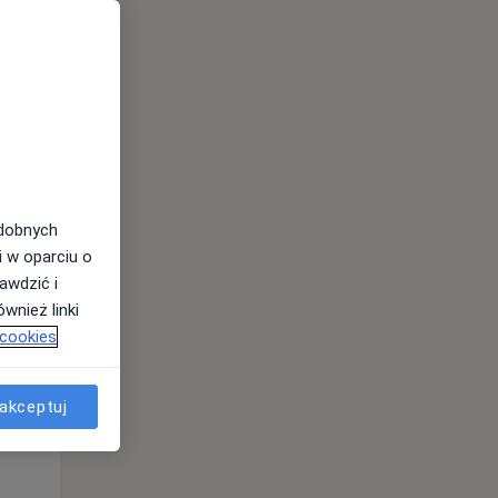
odobnych
i w oparciu o
awdzić i
wnież linki
 cookies
Pon,
Wt,
Śr,
10 Sie
11 Sie
12 Sie
akceptuj