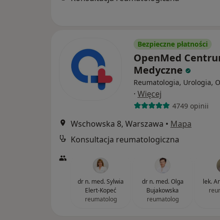
Bezpieczne płatności
OpenMed Centr
Medyczne
Reumatologia, Urologia, 
·
Więcej
4749 opinii
Wschowska 8, Warszawa
•
Mapa
Konsultacja reumatologiczna
dr n. med. Sylwia
dr n. med. Olga
lek. A
Elert-Kopeć
Bujakowska
reu
reumatolog
reumatolog