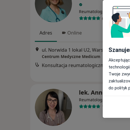
·
W
Reumatolog, Internista
67 opinii
Adres
Online
Szanuje
ul. Norwida 1 lokal U2, Warszawa
•
Map
Centrum Medyczne Medicum
Akceptując
Konsultacja reumatologiczna
technologii
Twoje zwyc
zaktualizo
do polityk 
lek. Anna Krefta
·
W
Reumatolog, Internista
14 opinii