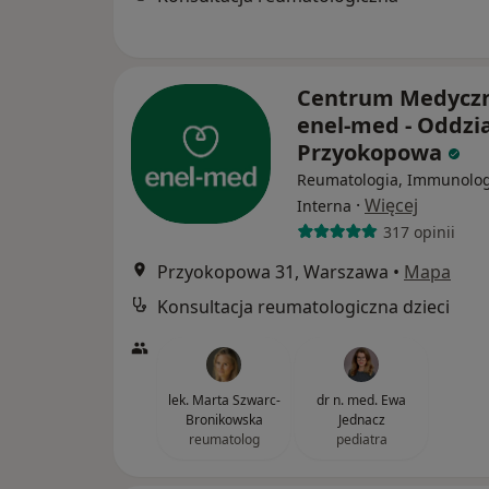
Centrum Medycz
enel-med - Oddzia
Przyokopowa
Reumatologia, Immunolog
·
Więcej
Interna
317 opinii
Przyokopowa 31, Warszawa
•
Mapa
Konsultacja reumatologiczna dzieci
lek. Marta Szwarc-
dr n. med. Ewa
Bronikowska
Jednacz
reumatolog
pediatra