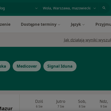
acja, badanie lub nazwisko
miasto lub dzielnica
zenie
Dostępne terminy
Język
Przyjmu
Jak działają wyniki wysz
ska
Medicover
Signal Iduna
Dziś
Jutro
Sob,
Ndz,
6 Sie
7 Sie
8 Sie
9 Sie
Mazur