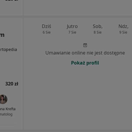
Dziś
Jutro
Sob,
Ndz,
6 Sie
7 Sie
8 Sie
9 Sie
um
Ortopedia
Umawianie online nie jest dostępne
Pokaż profil
320 zł
nna Krefta
matolog