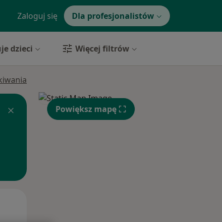
Zaloguj się
Dla profesjonalistów
je dzieci
Więcej filtrów
ukiwania
Powiększ mapę
Pon,
Wt,
Śr,
10 Sie
11 Sie
12 Sie