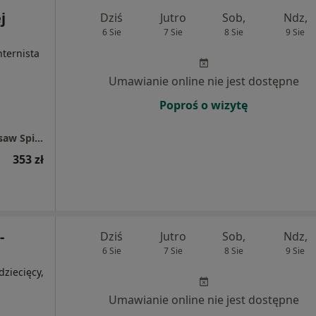
j
Dziś
Jutro
Sob,
Ndz,
6 Sie
7 Sie
8 Sie
9 Sie
ternista
Umawianie online nie jest dostępne
Poproś o wizytę
Centrum medyczne enel-med - Oddział Warsaw Spire
353 zł
-
Dziś
Jutro
Sob,
Ndz,
6 Sie
7 Sie
8 Sie
9 Sie
ziecięcy,
Umawianie online nie jest dostępne