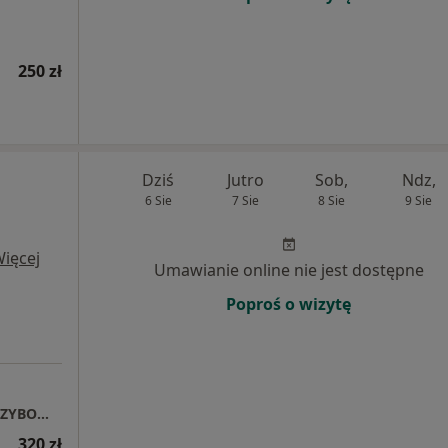
250 zł
Dziś
Jutro
Sob,
Ndz,
6 Sie
7 Sie
8 Sie
9 Sie
ięcej
Umawianie online nie jest dostępne
Poproś o wizytę
Centrum Medyczne POLMED WARSZAWA GRZYBOWSKA
320 zł