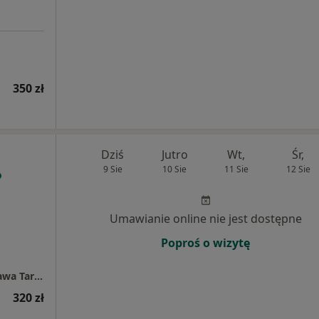
350 zł
Dziś
Jutro
Wt,
Śr,
9 Sie
10 Sie
11 Sie
12 Sie
Umawianie online nie jest dostępne
Poproś o wizytę
Centrum Medyczne POLMED Oddział Warszawa Targowa
320 zł