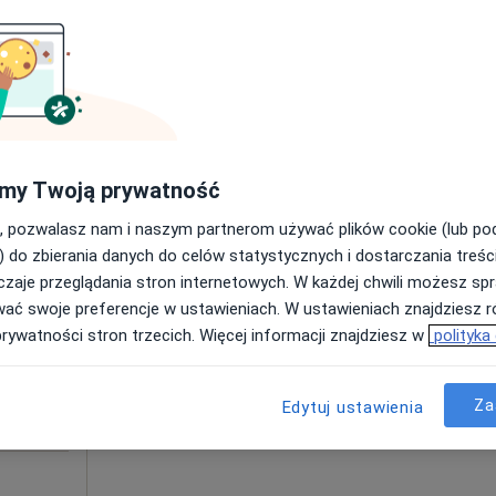
260 zł
my Twoją prywatność
zowieckie, w obszarach bliskich Twojemu wyszukiwaniu.
, pozwalasz nam i naszym partnerom używać plików cookie (lub p
zyna
Dziś
Jutro
Wt,
Śr,
) do zbierania danych do celów statystycznych i dostarczania treśc
9 Sie
10 Sie
11 Sie
12 Sie
zaje przeglądania stron internetowych. W każdej chwili możesz spr
ięcej
wać swoje preferencje w ustawieniach. W ustawieniach znajdziesz ró
prywatności stron trzecich. Więcej informacji znajdziesz w
polityka
Umawianie online nie jest dostępne
Poproś o wizytę
Za
Edytuj ustawienia