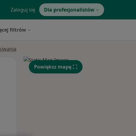
Zaloguj się
Dla profesjonalistów
ęcej filtrów
ukiwania
Czw,
Pt,
Sob,
Powiększ mapę
13 Sie
14 Sie
15 Sie