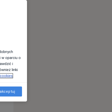
odobnych
Czw,
Pt,
Sob,
i w oparciu o
13 Sie
14 Sie
15 Sie
awdzić i
wnież linki
 cookies
akceptuj