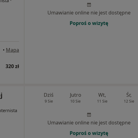
·
fista
Umawianie online nie jest dostępne
Poproś o wizytę
•
Mapa
320 zł
j
Dziś
Jutro
Wt,
Śr,
9 Sie
10 Sie
11 Sie
12 Sie
ternista
Umawianie online nie jest dostępne
Poproś o wizytę