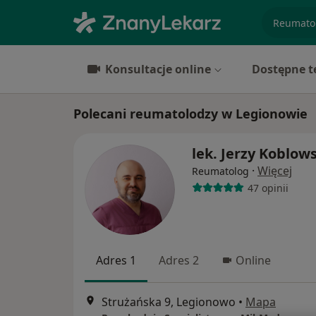
specjaliz
Konsultacje online
Dostępne t
Polecani reumatolodzy w Legionowie
lek. Jerzy Koblow
·
Więcej
Reumatolog
47 opinii
Adres 1
Adres 2
Online
Strużańska 9, Legionowo
•
Mapa