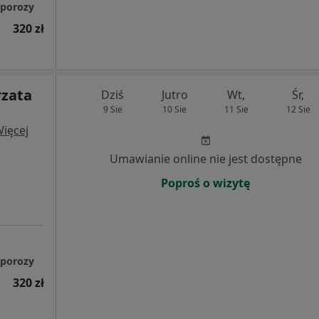
oporozy
320 zł
rzata
Dziś
Jutro
Wt,
Śr,
9 Sie
10 Sie
11 Sie
12 Sie
ięcej
Umawianie online nie jest dostępne
Poproś o wizytę
oporozy
320 zł