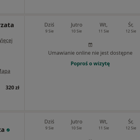
rzata
Dziś
Jutro
Wt,
Śr,
9 Sie
10 Sie
11 Sie
12 Sie
ięcej
Umawianie online nie jest dostępne
Poproś o wizytę
Mapa
320 zł
Dziś
Jutro
Wt,
Śr,
za
9 Sie
10 Sie
11 Sie
12 Sie