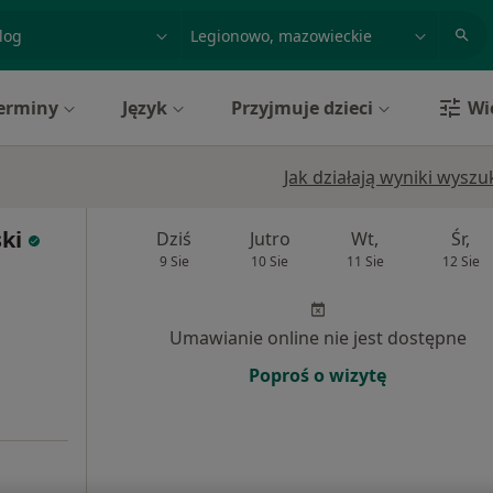
acja, badanie lub nazwisko
miasto lub dzielnica
erminy
Język
Przyjmuje dzieci
Wi
Jak działają wyniki wysz
ski
Dziś
Jutro
Wt,
Śr,
9 Sie
10 Sie
11 Sie
12 Sie
Umawianie online nie jest dostępne
Poproś o wizytę