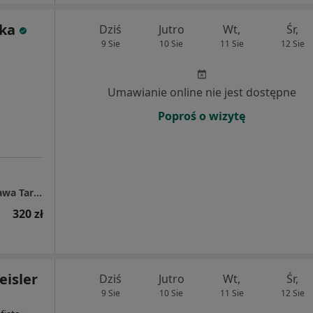
ska
Dziś
Jutro
Wt,
Śr,
9 Sie
10 Sie
11 Sie
12 Sie
Umawianie online nie jest dostępne
Poproś o wizytę
Centrum Medyczne POLMED Oddział Warszawa Targowa
320 zł
eisler
Dziś
Jutro
Wt,
Śr,
9 Sie
10 Sie
11 Sie
12 Sie