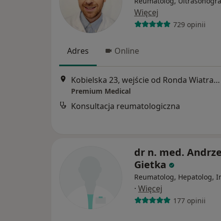
Reumatolog, Ultrasonogra
Więcej
729 opinii
Adres
Online
Kobielska 23, wejście od Ronda Wiatraczna, Galeria Grochów, Warszawa
Premium Medical
Konsultacja reumatologiczna
dr n. med. Andrze
Gietka
Reumatolog, Hepatolog, In
·
Więcej
177 opinii