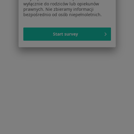
wyłącznie do rodziców lub opiekunów
Ból barku Żyrardów
prawnych. Nie zbieramy informacji
bezpośrednio od osób niepełnoletnich.
Ból biodra Żyrardów
Ból kolana Żyrardów
Start survey
Choroby reumatologiczne Żyrardów
Choroby układu ruchu Żyrardów
Więcej (15)
Więcej w kategorii: Najczęstsze schorzenia
Strona Główna
Reumatolog
Żyrardów
Zmień miasto
Serwis