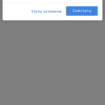
Zaakceptuj
Edytuj ustawienia
lek. Agata Skwarek-Szewczyk
·
Więcej
Reumatolog, Internista
40 opinii
Pocztowa 3, Tarczyn
•
Mapa
MedicArt clinic
Konsultacja reumatologiczna
300 zł
Specjalista nie oferuje umawiania online pod tym adresem.
Poproś o wizytę