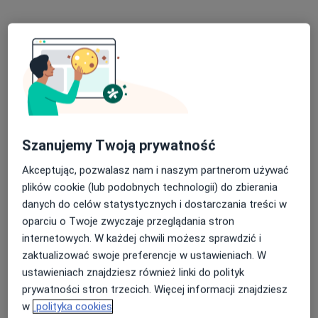
lek. Marcin Nowak
·
Więcej
Reumatolog
27 opinii
Adres
Online
Szanujemy Twoją prywatność
Akceptując, pozwalasz nam i naszym partnerom używać
Pocztowa 3, Tarczyn
•
Mapa
plików cookie (lub podobnych technologii) do zbierania
MedicArt clinic
danych do celów statystycznych i dostarczania treści w
Konsultacja reumatologiczna
300 zł
oparciu o Twoje zwyczaje przeglądania stron
Specjalista nie oferuje umawiania online pod tym adresem.
internetowych. W każdej chwili możesz sprawdzić i
zaktualizować swoje preferencje w ustawieniach. W
Poproś o wizytę
ustawieniach znajdziesz również linki do polityk
prywatności stron trzecich. Więcej informacji znajdziesz
w
polityka cookies