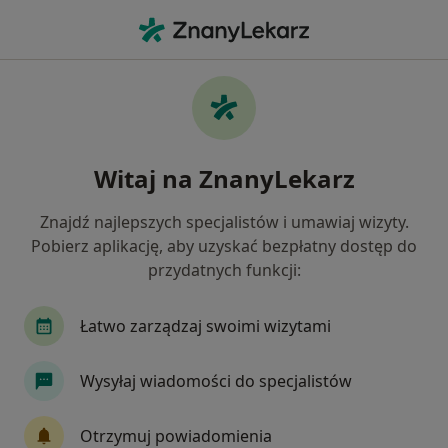
Me
Reumatolog • Żyrardów, mazowieckie
Filtry
Ubezpieczenie
Mapa
Polecani reumatolodzy w Żyrardowie
Witaj na ZnanyLekarz
Jak działają wyniki wyszukiwania
Znajdź najlepszych specjalistów i umawiaj wizyty.
Pobierz aplikację, aby uzyskać bezpłatny dostęp do
Wybierz swoje ubezpieczenie
przydatnych funkcji:
Łatwo zarządzaj swoimi wizytami
Wysyłaj wiadomości do specjalistów
Otrzymuj powiadomienia