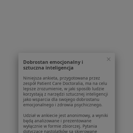
Brak dostępnych specjalistów z wolnymi terminami w tym centrum medycznym.
Pokaż profil
Powiązane wyszukiwania
|
Oferty pracy - Reumatolog
W pobliżu Żyrardowa
Reumatolodzy w Warszawie
Dobrostan emocjonalny i
sztuczna inteligencja
Reumatolodzy w Piasecznie
Niniejsza ankieta, przygotowana przez
Reumatolodzy w Grodzisku Mazowieckim
zespół Patient Care Doctoralia, ma na celu
lepsze zrozumienie, w jaki sposób ludzie
Reumatolodzy w Łowiczu
korzystają z narzędzi sztucznej inteligencji
jako wsparcia dla swojego dobrostanu
Reumatolodzy w Skierniewicach
emocjonalnego i zdrowia psychicznego.
Więcej (12)
Udział w ankiecie jest anonimowy, a wyniki
Więcej w kategorii: W pobliżu Żyrardowa
będą analizowane i prezentowane
wyłącznie w formie zbiorczej. Pytania
Najczęstsze schorzenia
dotyczące nastolatków są skierowane