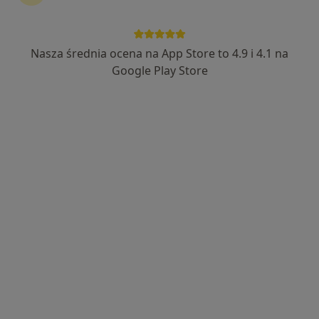
Primula Clinic
·
Więcej
Reumatologia, Chirurgia dziecięca, Chirurgia
298 opinii
Nasza średnia ocena na App Store to 4.9 i 4.1 na
Google Play Store
Żyrardowska 31, Grodzisk Mazowiecki
•
Mapa
Konsultacja reumatologiczna
250 zł
Brak dostępnych specjalistów z wolnymi terminami w tym centrum medycznym.
Pokaż profil