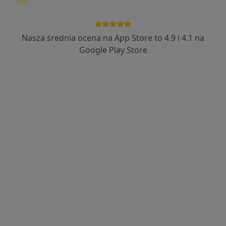
19 opinii
Adres
Online
Nasza średnia ocena na App Store to 4.9 i 4.1 na
Google Play Store
Wałbrzyska 46, Warszawa
•
Mapa
Centrum Medyczne Damiana Wałbrzyska 46
Akceptuje Compensa
Konsultacja reumatologiczna
od 340 zł
Specjalista nie oferuje umawiania online pod tym adresem.
Poproś o wizytę