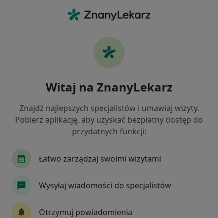
Me
Reumatolog • Warszawa, mazowieckie
Filtry
Ubezpieczenie:
Compensa
20 polecanych reumatologów w Warszawie
Witaj na ZnanyLekarz
z Compensa
Jak działają wyniki wyszukiwania
Znajdź najlepszych specjalistów i umawiaj wizyty.
Pobierz aplikację, aby uzyskać bezpłatny dostęp do
przydatnych funkcji:
Łatwo zarządzaj swoimi wizytami
Wysyłaj wiadomości do specjalistów
dr n. med. Alina Lisawa
Otrzymuj powiadomienia
·
Więcej
Reumatolog