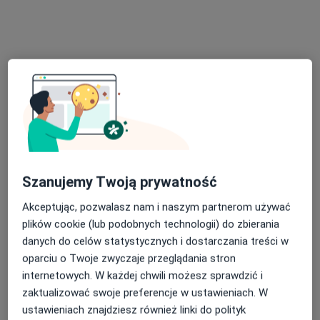
dr n. med. i n. o zdr. Piotr Sawicki
·
Więcej
Reumatolog, Internista
44 opinie
Plac Konesera 10a, Warszawa
•
Mapa
Centrum Medyczne Damiana Plac Konesera 10a
Akceptuje Compensa
Konsultacja reumatologiczna
340 zł
Szanujemy Twoją prywatność
Specjalista nie oferuje umawiania online pod tym adresem.
Akceptując, pozwalasz nam i naszym partnerom używać
Poproś o wizytę
plików cookie (lub podobnych technologii) do zbierania
danych do celów statystycznych i dostarczania treści w
oparciu o Twoje zwyczaje przeglądania stron
internetowych. W każdej chwili możesz sprawdzić i
zaktualizować swoje preferencje w ustawieniach. W
ustawieniach znajdziesz również linki do polityk