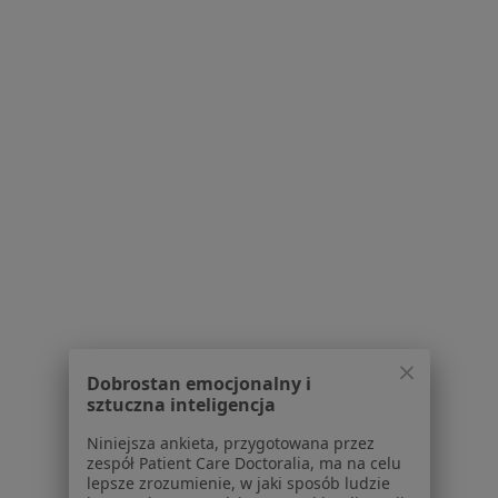
Strona Główna
Reumatolog
Warszawa
Zmień miasto
Zmień miasto
Compensa
Zmień miasto
Serwis
Regulamin
Polityka prywatności pacjentów
Polityka prywatności profesjonalistów
Polityka prywatności dla profesjonalistów, których
dane pozyskaliśmy samodzielnie
Polityka cookies
Dobrostan emocjonalny i
Jak działają wyniki wyszukiwania
sztuczna inteligencja
Dostępność
Niniejsza ankieta, przygotowana przez
O nas
zespół Patient Care Doctoralia, ma na celu
Praca
Rekrutujemy!
lepsze zrozumienie, w jaki sposób ludzie