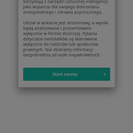
Partnerzy
korzystają z narzędzi sztucznej inteligencji
jako wsparcia dla swojego dobrostanu
Centrum prasowe
emocjonalnego i zdrowia psychicznego.
Kontakt
Udział w ankiecie jest anonimowy, a wyniki
Dla pacjentów
będą analizowane i prezentowane
wyłącznie w formie zbiorczej. Pytania
Lekarze
dotyczące nastolatków są skierowane
wyłącznie do rodziców lub opiekunów
Placówki medyczne
prawnych. Nie zbieramy informacji
Pytania i odpowiedzi
bezpośrednio od osób niepełnoletnich.
Usługi i zabiegi
Choroby
Pomoc
Start survey
Aplikacje mobilne
Blog dla pacjentów
Dla profesjonalistów
Cennik
Dla lekarzy
Dla placówek medycznych
Noa Notes
nowość