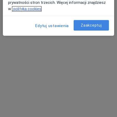
prywatności stron trzecich. Więcej informacji znajdziesz
w
polityka cookies
lek. Marta Ptasińska
Zaakceptuj
Edytuj ustawienia
·
Więcej
Reumatolog, Internista
15 opinii
Adres
Online
Al. Zjednoczenia 36, Warszawa
•
Mapa
Centrum Medyczne Damiana Al. Zjednoczenia 36
Akceptuje Compensa
Konsultacja reumatologiczna
od 340 zł
Specjalista nie oferuje umawiania online pod tym adresem.
Poproś o wizytę