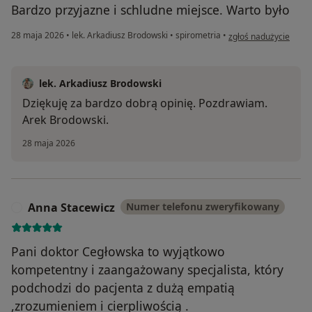
Bardzo przyjazne i schludne miejsce. Warto było
w opinii użytkownika 
28 maja 2026
•
lek. Arkadiusz Brodowski
•
spirometria
•
zgłoś nadużycie
lek. Arkadiusz Brodowski
Dziękuję za bardzo dobrą opinię. Pozdrawiam.
Arek Brodowski.
28 maja 2026
Anna Stacewicz
Numer telefonu zweryfikowany
A
Pani doktor Cegłowska to wyjątkowo
kompetentny i zaangażowany specjalista, który
podchodzi do pacjenta z dużą empatią
,zrozumieniem i cierpliwością .