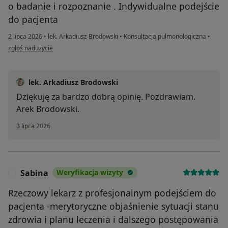
o badanie i rozpoznanie . Indywidualne podejście
do pacjenta
2 lipca 2026
•
lek. Arkadiusz Brodowski
•
Konsultacja pulmonologiczna
•
w opinii użytkownika MW
zgłoś nadużycie
lek. Arkadiusz Brodowski
Dziękuję za bardzo dobrą opinię. Pozdrawiam.
Arek Brodowski.
3 lipca 2026
Sabina
Weryfikacja wizyty
S
Rzeczowy lekarz z profesjonalnym podejściem do
pacjenta -merytoryczne objaśnienie sytuacji stanu
zdrowia i planu leczenia i dalszego postępowania