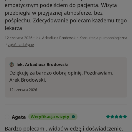
empatycznym podejściem do pacjenta. Wizyta
przebiegła w przyjaznej atmosferze, bez
pośpiechu. Zdecydowanie polecam każdemu tego
lekarza
12 czerwca 2026
•
lek. Arkadiusz Brodowski
•
Konsultacja pulmonologiczna
w opinii użytkownika Aneta
•
zgłoś nadużycie
lek. Arkadiusz Brodowski
Dziękuję za bardzo dobrą opinię. Pozdrawiam.
Arek Brodowski.
12 czerwca 2026
Agata
Weryfikacja wizyty
A
Bardzo polecam , widać wiedzę i doświadczenie.