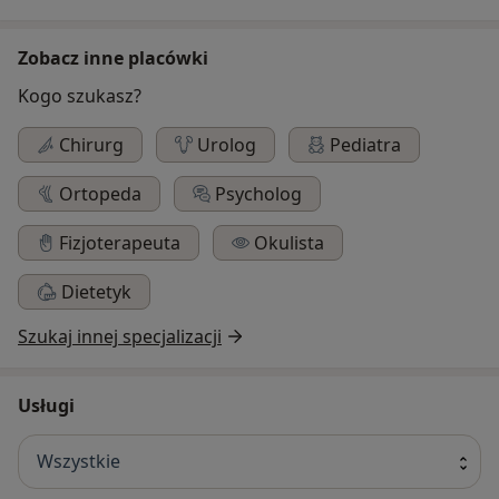
Zobacz inne placówki
Kogo szukasz?
Chirurg
Urolog
Pediatra
Ortopeda
Psycholog
Fizjoterapeuta
Okulista
Dietetyk
Szukaj innej specjalizacji
Usługi
Wszystkie