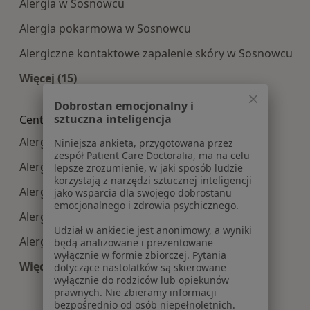
Alergia w Sosnowcu
Alergia pokarmowa w Sosnowcu
Alergiczne kontaktowe zapalenie skóry w Sosnowcu
Więcej (15)
Więcej w kategorii: Najczęście leczone choroby
Dobrostan emocjonalny i
sztuczna inteligencja
Centra medyczne Alergologia w pobliżu
Alergologia centra medyczne w Katowicach
Niniejsza ankieta, przygotowana przez
zespół Patient Care Doctoralia, ma na celu
Alergologia centra medyczne w Gliwicach
lepsze zrozumienie, w jaki sposób ludzie
korzystają z narzędzi sztucznej inteligencji
Alergologia centra medyczne w Zabrzu
jako wsparcia dla swojego dobrostanu
emocjonalnego i zdrowia psychicznego.
Alergologia centra medyczne w Tychach
Udział w ankiecie jest anonimowy, a wyniki
Alergologia centra medyczne w Rudzie Śląskiej
będą analizowane i prezentowane
wyłącznie w formie zbiorczej. Pytania
Więcej (12)
dotyczące nastolatków są skierowane
wyłącznie do rodziców lub opiekunów
Więcej w kategorii: Centra medyczne Alergologi
prawnych. Nie zbieramy informacji
bezpośrednio od osób niepełnoletnich.