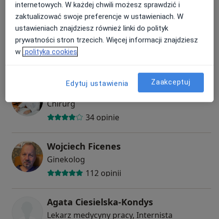
Umów
internetowych. W każdej chwili możesz sprawdzić i
zaktualizować swoje preferencje w ustawieniach. W
ustawieniach znajdziesz również linki do polityk
dr hab. n. med. Andrzej Prajsner
prywatności stron trzecich. Więcej informacji znajdziesz
Urolog
w
polityka cookies
5 opinii
Zaakceptuj
Edytuj ustawienia
prof. dr hab. n. med. Zbigniew Lorenc
Chirurg
34 opinie
Wojciech Ficenes
Ginekolog
112 opinii
Agata Ciesielska-Kondys
Lekarz medycyny pracy, Internista