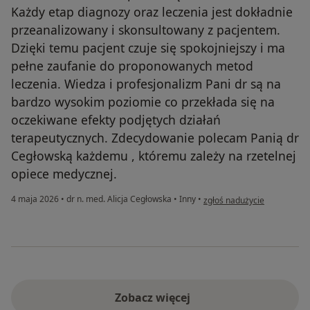
Każdy etap diagnozy oraz leczenia jest dokładnie
przeanalizowany i skonsultowany z pacjentem.
Dzięki temu pacjent czuje się spokojniejszy i ma
pełne zaufanie do proponowanych metod
leczenia. Wiedza i profesjonalizm Pani dr są na
bardzo wysokim poziomie co przekłada się na
oczekiwane efekty podjętych działań
terapeutycznych. Zdecydowanie polecam Panią dr
Cegłowską każdemu , któremu zależy na rzetelnej
opiece medycznej.
w opinii użytkownika Anna 
4 maja 2026
•
dr n. med. Alicja Cegłowska
•
Inny
•
zgłoś nadużycie
Zobacz więcej