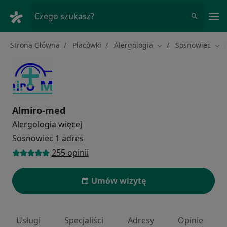
Me
Czego szukasz?
Strona Główna
Placówki
Alergologia
Sosnowiec
Zmień miasto
Zmi
Almiro-med
Alergologia
więcej
Sosnowiec
1 adres
255 opinii
Umów wizytę
Usługi
Specjaliści
Adresy
Opinie