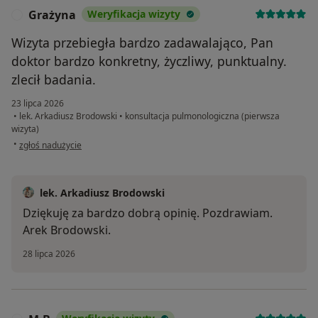
Grażyna
Weryfikacja wizyty
G
Wizyta przebiegła bardzo zadawalająco, Pan
doktor bardzo konkretny, życzliwy, punktualny.
zlecił badania.
23 lipca 2026
•
lek. Arkadiusz Brodowski
•
konsultacja pulmonologiczna (pierwsza
wizyta)
w opinii użytkownika Grażyna
•
zgłoś nadużycie
lek. Arkadiusz Brodowski
Dziękuję za bardzo dobrą opinię. Pozdrawiam.
Arek Brodowski.
28 lipca 2026