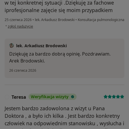
w tej konkretnej sytuacji .Dziękuję za fachowe
iprofesjonalne zajęcie się moim przypadkiem
25 czerwca 2026
•
lek. Arkadiusz Brodowski
•
Konsultacja pulmonologiczna
w opinii użytkownika Sabina
•
zgłoś nadużycie
lek. Arkadiusz Brodowski
Dziękuję za bardzo dobrą opinię. Pozdrawiam.
Arek Brodowski.
26 czerwca 2026
Teresa
Weryfikacja wizyty
T
Jestem bardzo zadowolona z wizyt u Pana
Doktora , a było ich kilka . Jest bardzo konkretny
człowiek na odpowiednim stanowisku , wysłucha i