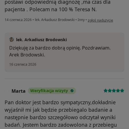
postawi odpowiednią diagnozę ,ma czas dla
pacjenta . Polecam na 100 % Teresa N.
w opinii użytkownika Tere
14 czerwca 2026
•
lek. Arkadiusz Brodowski
•
Inny
•
zgłoś nadużycie
lek. Arkadiusz Brodowski
Dziękuję za bardzo dobrą opinię. Pozdrawiam.
Arek Brodowski.
16 czerwca 2026
Marta
Weryfikacja wizyty
M
Pan doktor jest bardzo sympatyczny,dokładnie
wyjaśnił mi jak będzie przebiegalo badanie a
następnie bardzo szczegółowo odczytał wyniki
badań. Jestem bardzo zadowolona z przebiegu