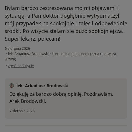
Byłam bardzo zestresowana moimi objawami i
sytuacją, a Pan doktor dogłębnie wytłyumaczył
mój przypadek na spokojnie i zalecił odpowiednie
środki. Po wizycie stałam się dużo spokojniejsza.
Super lekarz, polecam!
6 sierpnia 2026
•
lek. Arkadiusz Brodowski
•
konsultacja pulmonologiczna (pierwsza
wizyta)
w opinii użytkownika Kasia
•
zgłoś nadużycie
lek. Arkadiusz Brodowski
Dziękuję za bardzo dobrą opinię. Pozdrawiam.
Arek Brodowski.
7 sierpnia 2026