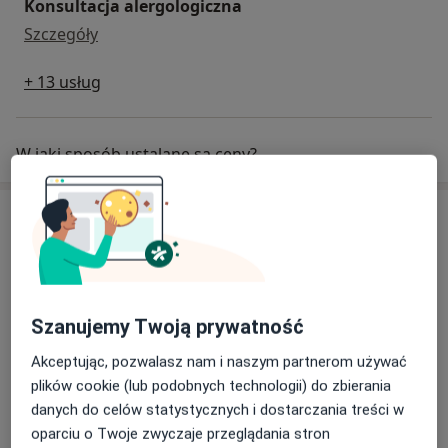
Konsultacja alergologiczna
konsultacja alergologiczna
Szczegóły
+ 13 usług
W jaki sposób ustalane są ceny?
Specjaliści
Wszystkie
Szanujemy Twoją prywatność
lek. Arkadiusz Brodowski
Popularny
Akceptując, pozwalasz nam i naszym partnerom używać
Internista, Pulmonolog
plików cookie (lub podobnych technologii) do zbierania
1144 opinie
danych do celów statystycznych i dostarczania treści w
oparciu o Twoje zwyczaje przeglądania stron