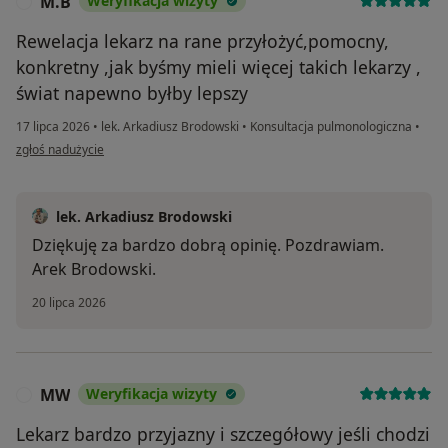
M.B
Weryfikacja wizyty
M
Rewelacja lekarz na rane przyłożyć,pomocny,
konkretny ,jak byśmy mieli więcej takich lekarzy ,
świat napewno byłby lepszy
17 lipca 2026
•
lek. Arkadiusz Brodowski
•
Konsultacja pulmonologiczna
•
w opinii użytkownika M.B
zgłoś nadużycie
lek. Arkadiusz Brodowski
Dziękuję za bardzo dobrą opinię. Pozdrawiam.
Arek Brodowski.
20 lipca 2026
MW
Weryfikacja wizyty
M
Lekarz bardzo przyjazny i szczegółowy jeśli chodzi