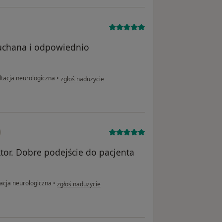
łuchana i odpowiednio
w opinii użytkownika Julia
tacja neurologiczna
•
zgłoś nadużycie
tor. Dobre podejście do pacjenta
w opinii użytkownika Robert
acja neurologiczna
•
zgłoś nadużycie