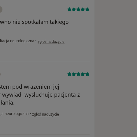
awno nie spotkałam takiego
w opinii użytkownika Pacjent
tacja neurologiczna
•
zgłoś nadużycie
estem pod wrażeniem jej
 wywiad, wysłuchuje pacjenta z
łania.
w opinii użytkownika Robert
ja neurologiczna
•
zgłoś nadużycie