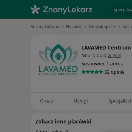
specjaliz
Strona Główna
Placówki
Neurologia
Sosn
Zmień mi
LAVAMED Centrum
Neurologia
więcej
Sosnowiec
1 adres
32 opinie
O nas
Usługi
Specjaliści
Zobacz inne placówki
Kogo szukasz?