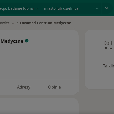
acja, badanie lub nazwisko
miasto lub dzielnica
owiec
Lavamed Centrum Medyczne
asto
Zmień miasto
 Medyczne
Dziś
8 Sie
Ta kl
Adresy
Opinie