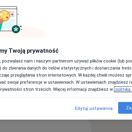
opeda
Dietetyk
Fizjoterapeuta
Szukaj innej specjalizacji
my Twoją prywatność
, pozwalasz nam i naszym partnerom używać plików cookie (lub p
 pacjentom w każdym wieku.
) do zbierania danych do celów statystycznych i dostarczania treśc
zaje przeglądania stron internetowych. W każdej chwili możesz spr
cznych wychodzimy na przeciw
wać swoje preferencje w ustawieniach. W ustawieniach znajdziesz ró
prywatności stron trzecich. Więcej informacji znajdziesz w
polityka
anu zdrowia społeczeństwa.
Za
Edytuj ustawienia
i leczenia stresu.