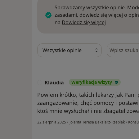
Sprawdzamy wszystkie opinie. Mode
zasadami, dowiedz się więcej o opin
Dowiedz się w
na
Dowiedz się więcej
Szukaj w opi
Klaudia
Weryfikacja wizyty
K
Powiem krótko, takich lekarzy jak Pani 
zaangażowanie, chęć pomocy i postawie
ktoś mnie wysłuchał i nie zbagatelizow
22 sierpnia 2025
•
Jolanta Teresa Bakalarz-Rzepiak
•
Konsul