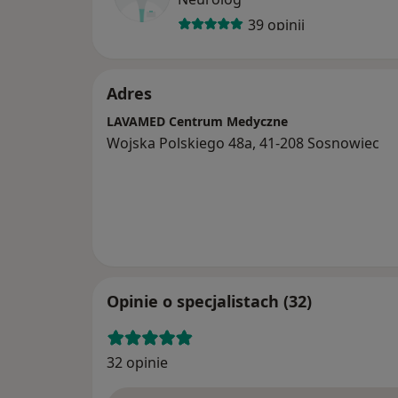
znajdziecie Państwo także poradnictwo die
39 opinii
metody leczenia standardowego.
Zapraszamy do zapoznania się z ofertą.
Adres
LAVAMED Centrum Medyczne
Wojska Polskiego 48a, 41-208 Sosnowiec
Opinie o specjalistach (32)
32 opinie