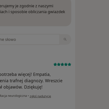
rujemy je zgodnie z naszymi
iach i sposobie obliczania gwiazdek
ięcej o opiniach
niach
potrzeba więcej! Empatia,
nia trafnej diagnozy. Wreszcie
ał objawów. Dziękuję!
w opinii użytkownika Klaudia
tacja neurologiczna
•
zgłoś nadużycie