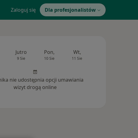
Zaloguj się
Dla profesjonalistów
Jutro
Pon,
Wt,
Śr,
Czw
9 Sie
10 Sie
11 Sie
12 Sie
13 Si
inika nie udostępnia opcji umawiania
wizyt drogą online