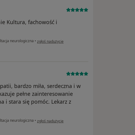
e Kultura, fachowość i
w opinii użytkownika Marek
tacja neurologiczna
•
zgłoś nadużycie
patii, bardzo miła, serdeczna i w
ykazuje pełne zainteresowanie
 i stara się pomóc. Lekarz z
w opinii użytkownika Maria
tacja neurologiczna
•
zgłoś nadużycie