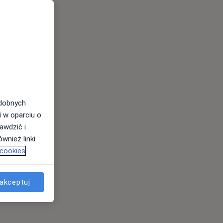
odobnych
i w oparciu o
awdzić i
wnież linki
 cookies
akceptuj