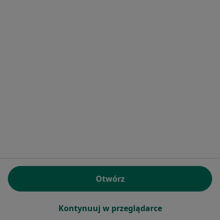
Bezpieczne płatności
Gabinety Lekarskie RENOVATIO-MED
·
Więcej
Pediatria, Chirurgia, Hipertensjologia
1355 opinii
Konsultacja online
150 zł
Pokaż więcej usług
lek. Przemysław
Bułach
lekarz rodzinny
Brak dostępnych specjalistów z wolnymi terminami w tym centrum medycznym.
Otwórz
Pokaż profil
Kontynuuj w przeglądarce