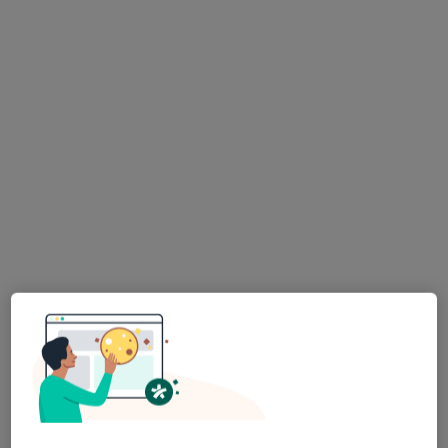
Armii Krajowej, 116/5, Sopot
•
Mapa
Konsultacja pediatryczna
250 zł
lek. Anna Ślęk
alergolog dziecięcy
Brak dostępnych specjalistów z wolnymi terminami w tym centrum medycznym.
Pokaż profil