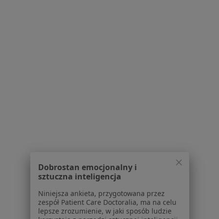
Bezpieczne płatności
MILMEDICA Centrum Medyczne
·
Więcej
Pediatria, Dietetyka, Endokrynologia
1420 opinii
Brak dostępnych specjalistów z wolnymi terminami w tym centrum medycznym.
Pokaż profil
Dobrostan emocjonalny i
sztuczna inteligencja
Niniejsza ankieta, przygotowana przez
zespół Patient Care Doctoralia, ma na celu
lepsze zrozumienie, w jaki sposób ludzie