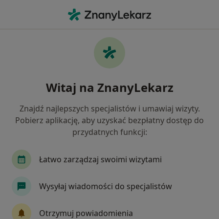
Me
Pediatria • Sopot, pomorskie
Filtry
• 1
Ubezpieczenie
Map
Pediatria placówki w Sopocie
Witaj na ZnanyLekarz
Jak działają wyniki wyszukiwania
Znajdź najlepszych specjalistów i umawiaj wizyty.
Pobierz aplikację, aby uzyskać bezpłatny dostęp do
Wybierz swoje ubezpieczenie
przydatnych funkcji:
Allianz
Łatwo zarządzaj swoimi wizytami
Wysyłaj wiadomości do specjalistów
Otrzymuj powiadomienia