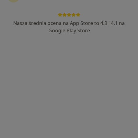
Nasza średnia ocena na App Store to 4.9 i 4.1 na
Bezpieczne płatności
Google Play Store
Clinica Vitae
·
Więcej
Pediatria, Alergologia, Pulmonologia
283 opinie
Gospody 7, Gdańsk
•
Mapa
Konsultacja pediatryczna
od 250 zł
dr n. med. Marlena
Rytlewska
alergolog
Brak dostępnych specjalistów z wolnymi terminami w tym centrum medycznym.
Pokaż profil