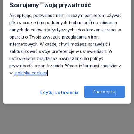
Szanujemy Twoją prywatność
"KARDIOTEL" - przychodnia rodzinna
Rzemieślnicza
Akceptując, pozwalasz nam i naszym partnerom używać
·
Więcej
Pediatria, Medycyna rodzinna, Medycyna pracy
plików cookie (lub podobnych technologii) do zbierania
47 opinii
danych do celów statystycznych i dostarczania treści w
oparciu o Twoje zwyczaje przeglądania stron
Rzemieślnicza 17/19, Sopot
•
Mapa
internetowych. W każdej chwili możesz sprawdzić i
Konsultacja pediatryczna
200 zł
zaktualizować swoje preferencje w ustawieniach. W
ustawieniach znajdziesz również linki do polityk
prywatności stron trzecich. Więcej informacji znajdziesz
w
polityka cookies
lek. Anna Kałużyńska
pediatra
Brak dostępnych specjalistów z wolnymi terminami w tym centrum medycznym.
Zaakceptuj
Edytuj ustawienia
Pokaż profil