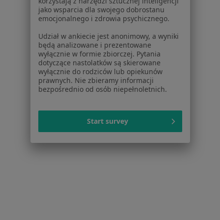
korzystają z narzędzi sztucznej inteligencji
jako wsparcia dla swojego dobrostanu
emocjonalnego i zdrowia psychicznego.
Udział w ankiecie jest anonimowy, a wyniki
będą analizowane i prezentowane
Bezpieczne płatności
wyłącznie w formie zbiorczej. Pytania
Centrum Medyczne Prime Medical
dotyczące nastolatków są skierowane
·
Więcej
Pediatria, Alergologia, Alergologia dziecięca
wyłącznie do rodziców lub opiekunów
prawnych. Nie zbieramy informacji
2368 opinii
bezpośrednio od osób niepełnoletnich.
Brak dostępnych specjalistów z wolnymi terminami w tym centrum medycznym.
Start survey
Pokaż profil