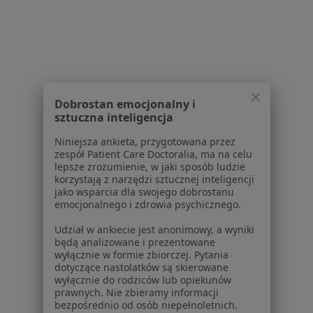
Dla placówek medycznych
Noa Notes
nowość
Baza wiedzy
Centrum Pomocy dla Specjalisty
Kontakt
ZnanyLekarz - Strona główna
Dobrostan emocjonalny i
ZnanyLekarz Sp. z o.o.
sztuczna inteligencja
ul. Kolejowa 5/7
Niniejsza ankieta, przygotowana przez
01-217 Warszawa, Polska
zespół Patient Care Doctoralia, ma na celu
lepsze zrozumienie, w jaki sposób ludzie
NIP: ⁠7010224868
korzystają z narzędzi sztucznej inteligencji
jako wsparcia dla swojego dobrostanu
KRS: ⁠0000347997
emocjonalnego i zdrowia psychicznego.
REGON: ⁠142276657
Udział w ankiecie jest anonimowy, a wyniki
będą analizowane i prezentowane
Sąd Rejonowy dla m.st. Warszawy w Warszawie XII
wyłącznie w formie zbiorczej. Pytania
Wydział Gospodarczy KRS
dotyczące nastolatków są skierowane
wyłącznie do rodziców lub opiekunów
Facebook
otwiera się w nowej karcie
prawnych. Nie zbieramy informacji
bezpośrednio od osób niepełnoletnich.