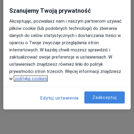
Plastyczna
Chirurgia plastyczna, Medycyna estetyczna
Szanujemy Twoją prywatność
49 opinii
Akceptując, pozwalasz nam i naszym partnerom używać
Nasza średnia ocena na App Store to 4.9 i 4.1 na
Karola Szymanowskiego 20/U5, Gdańsk
•
Mapa
plików cookie (lub podobnych technologii) do zbierania
Google Play Store
danych do celów statystycznych i dostarczania treści w
Konsultacja z zakresu chirurgii plastycznej
400 zł
oparciu o Twoje zwyczaje przeglądania stron
Pokaż więcej usług
internetowych. W każdej chwili możesz sprawdzić i
zaktualizować swoje preferencje w ustawieniach. W
ustawieniach znajdziesz również linki do polityk
lek. Izabela Ratnicka
lek. Agnieszka
dr n. med. Karolina
prywatności stron trzecich. Więcej informacji znajdziesz
chirurg plastyczny
Brzezicka
Kondej
w
polityka cookies
chirurg plastyczny
chirurg plastyczny
Zobacz wszystkich 4 specjalistów
Zaakceptuj
Edytuj ustawienia
Brak dostępnych specjalistów z wolnymi terminami w tym centrum medycznym.
Pokaż profil