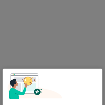
Konsultacja pediatryczna
Brak dostępnych specjalistów z wolnymi terminami w tym centrum medycznym.
Pokaż profil
Szpital Specjalistyczny im. Floriana
Ceynowy w Wejherowie
·
Więcej
Pediatria, Interna, Chirurgia
82 opinie
Dr. A. Jagalskiego 10, Wejherowo
•
Mapa