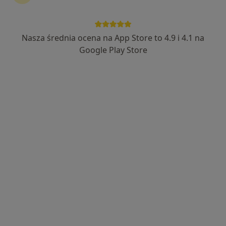
Świat Zdrowia Mosty (Mediqus Centrum
Zdrowia)
Nasza średnia ocena na App Store to 4.9 i 4.1 na
·
Więcej
Pediatria, Diabetologia, Interna
Google Play Store
Wiązowa 1, Mosty
•
Mapa
Brak dostępnych specjalistów z wolnymi terminami w tym centrum medycznym.
Pokaż profil
Centrum Medyczne JKmed Wejherowo
·
Więcej
Pediatria, Chirurgia, Ortopedia