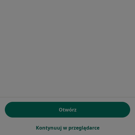
Dziecięca
·
Pediatria, Alergologia dziecięca, Diabetologia dziecięca
Więcej
754 opinie
Konsultacja pediatryczna
220 zł
lek. Zuzanna Porycka
lek. Małgorzata
dr n. med. Edyta
pediatra
Gorzkowska-Paczwa
Ulińska
pediatra
pediatra
Zobacz wszystkich 9 specjalistów
Brak dostępnych specjalistów z wolnymi terminami w tym centrum medycznym.
Otwórz
Pokaż profil
Kontynuuj w przeglądarce