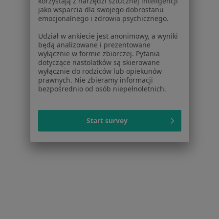
korzystają z narzędzi sztucznej inteligencji
jako wsparcia dla swojego dobrostanu
Bezpieczne płatności
emocjonalnego i zdrowia psychicznego.
OLIMEDICA Centrum Medyczne
Udział w ankiecie jest anonimowy, a wyniki
·
Więcej
Pediatria, Laryngologia, Medycyna estetyczna
będą analizowane i prezentowane
2226 opinii
wyłącznie w formie zbiorczej. Pytania
dotyczące nastolatków są skierowane
Brak dostępnych specjalistów z wolnymi terminami w tym centrum medycznym.
wyłącznie do rodziców lub opiekunów
prawnych. Nie zbieramy informacji
bezpośrednio od osób niepełnoletnich.
Pokaż profil
Start survey
Bezpieczne płatności
Gabinety Lekarskie RENOVATIO-MED