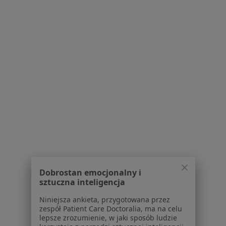
Bezpieczne płatności
MEDIRAJ CENTRUM MEDYCZNE SP. Z O.O.
·
Więcej
Pediatria, Chirurgia, Interna
3257 opinii
Brak dostępnych specjalistów z wolnymi terminami w tym centrum medycznym.
Pokaż profil
Dobrostan emocjonalny i
sztuczna inteligencja
Niniejsza ankieta, przygotowana przez
zespół Patient Care Doctoralia, ma na celu
lepsze zrozumienie, w jaki sposób ludzie