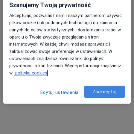
Konsultacja pediatryczna
Szanujemy Twoją prywatność
Brak dostępnych specjalistów z wolnymi terminami w tym centrum medycznym.
Akceptując, pozwalasz nam i naszym partnerom używać
plików cookie (lub podobnych technologii) do zbierania
Pokaż profil
danych do celów statystycznych i dostarczania treści w
oparciu o Twoje zwyczaje przeglądania stron
internetowych. W każdej chwili możesz sprawdzić i
zaktualizować swoje preferencje w ustawieniach. W
ustawieniach znajdziesz również linki do polityk
prywatności stron trzecich. Więcej informacji znajdziesz
w
polityka cookies
Zaakceptuj
Edytuj ustawienia
Top-Med
·
Więcej
Pediatria, Interna, Medycyna rodzinna
3 opinie
Kaszubska 18, Jastrzębia Góra
•
Mapa
Brak dostępnych specjalistów z wolnymi terminami w tym centrum medycznym.