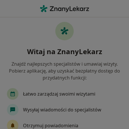
Me
Pediatria • Puck, pomorskie
Filtry
• 1
Ubezpieczenie
Map
Pediatria placówki w Pucku
Witaj na ZnanyLekarz
Jak działają wyniki wyszukiwania
Znajdź najlepszych specjalistów i umawiaj wizyty.
Pobierz aplikację, aby uzyskać bezpłatny dostęp do
Wybierz swoje ubezpieczenie
przydatnych funkcji:
Łatwo zarządzaj swoimi wizytami
Wysyłaj wiadomości do specjalistów
Otrzymuj powiadomienia