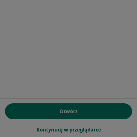
·
Więcej
Pediatria, Fizjoterapia, Ortopedia
1983 opinie
Brak dostępnych specjalistów z wolnymi terminami w tym centrum medycznym.
Pokaż profil
Bezpieczne płatności
Otwórz
Centrum Medyczne Holisfera
·
Więcej
Pediatria, Neonatologia, Dermatologia
668 opinii
Kontynuuj w przeglądarce