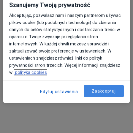
NZOZ Nr 1 w Rumii
Szanujemy Twoją prywatność
·
Więcej
Pediatria, Interna, Medycyna rodzinna
Akceptując, pozwalasz nam i naszym partnerom używać
36 opinii
plików cookie (lub podobnych technologii) do zbierania
Derdowskiego 23, Rumia
•
Mapa
danych do celów statystycznych i dostarczania treści w
oparciu o Twoje zwyczaje przeglądania stron
Brak dostępnych specjalistów z wolnymi terminami w tym centrum medycznym.
internetowych. W każdej chwili możesz sprawdzić i
zaktualizować swoje preferencje w ustawieniach. W
Pokaż profil
ustawieniach znajdziesz również linki do polityk
prywatności stron trzecich. Więcej informacji znajdziesz
w
polityka cookies
Zaakceptuj
Edytuj ustawienia
Niepubliczny Zakład Opieki Zdrowotnej w
Redzie