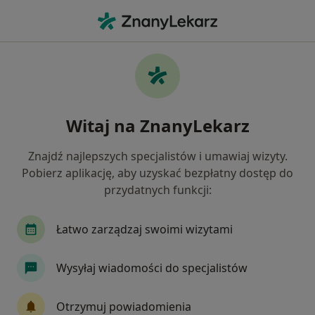
Me
Pediatria • Rumia, pomorskie
Filtry
• 1
Ubezpieczenie
Map
Pediatria placówki w Rumi
Witaj na ZnanyLekarz
Jak działają wyniki wyszukiwania
Znajdź najlepszych specjalistów i umawiaj wizyty.
Pobierz aplikację, aby uzyskać bezpłatny dostęp do
Wybierz swoje ubezpieczenie
przydatnych funkcji:
Łatwo zarządzaj swoimi wizytami
Wysyłaj wiadomości do specjalistów
Otrzymuj powiadomienia