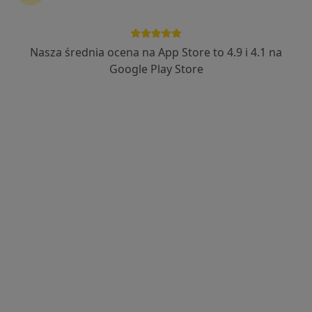
NZOZ Bursztynowa Rumia
·
Więcej
Pediatria, Medycyna rodzinna, Ortopedia
Nasza średnia ocena na App Store to 4.9 i 4.1 na
456 opinii
Google Play Store
Dolna 24/U0, Rumia
•
Mapa
Konsultacja pediatryczna
180 zł
Pokaż więcej usług
lek. Aleksandra
lek. Bartosz Stolarski
Krzesińska
pediatra
pediatra
Brak dostępnych specjalistów z wolnymi terminami w tym centrum medycznym.
Pokaż profil