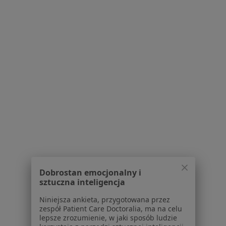
Pokaż profil
Bezpieczne płatności
InferMed - Jesteśmy Dla Pacjentów
·
Więcej
Pediatria, Medycyna rodzinna, Dermatologia
885 opinii
Dobrostan emocjonalny i
Brak dostępnych specjalistów z wolnymi terminami w tym centrum medycznym.
sztuczna inteligencja
Niniejsza ankieta, przygotowana przez
Pokaż profil
zespół Patient Care Doctoralia, ma na celu
lepsze zrozumienie, w jaki sposób ludzie