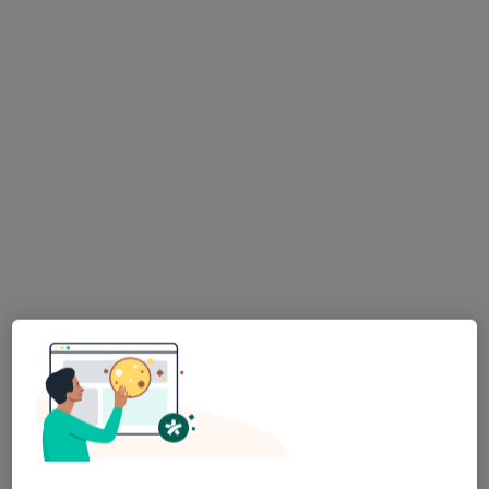
Centrum Medyczne JKmed Reda
·
Więcej
Pediatria, Chirurgia, Dermatologia
73 opinie
Spółdzielcza 1, Reda
•
Mapa
Konsultacja pediatryczna
Brak dostępnych specjalistów z wolnymi terminami w tym centrum medycznym.
Pokaż profil