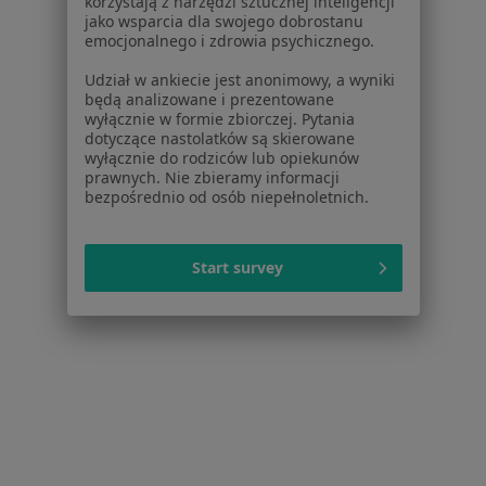
korzystają z narzędzi sztucznej inteligencji
jako wsparcia dla swojego dobrostanu
emocjonalnego i zdrowia psychicznego.
Udział w ankiecie jest anonimowy, a wyniki
będą analizowane i prezentowane
wyłącznie w formie zbiorczej. Pytania
dotyczące nastolatków są skierowane
wyłącznie do rodziców lub opiekunów
prawnych. Nie zbieramy informacji
bezpośrednio od osób niepełnoletnich.
Bezpieczne płatności
Dolnośląskie Centrum Psychoterapii
·
Więcej
Pediatria, Psychiatria, Psychologia
Start survey
3574 opinie
Brak dostępnych specjalistów z wolnymi terminami w tym centrum medycznym.
Pokaż profil