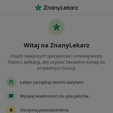
Me
Pediatria • Gdynia, pomorskie
Filtry
• 1
Ubezpieczenie
Map
Pediatria placówki w Gdyni
Witaj na ZnanyLekarz
Jak działają wyniki wyszukiwania
Znajdź najlepszych specjalistów i umawiaj wizyty.
Pobierz aplikację, aby uzyskać bezpłatny dostęp do
Wybierz swoje ubezpieczenie
przydatnych funkcji:
NFZ
Allianz
Compensa
POLMED
Łatwo zarządzaj swoimi wizytami
Wysyłaj wiadomości do specjalistów
Otrzymuj powiadomienia