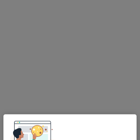
Centrum Pediatrii Nord Clinic
·
Pediatria, Chirurgia dziecięca, Laryngologia dziecięca
Więcej
2184 opinie
Partyzantów 46/10, Gdynia
•
Mapa
Konsultacja pediatryczna
230 zł
lek. Magdalena
lek. Agnieszka
lek. Anita Lackowska