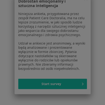
Dobrostan emocjonalny i
sztuczna inteligencja
1
2
3
4
Niniejsza ankieta, przygotowana przez
zespół Patient Care Doctoralia, ma na celu
lepsze zrozumienie, w jaki sposób ludzie
Powiązane wyszukiwania
korzystają z narzędzi sztucznej inteligencji
jako wsparcia dla swojego dobrostanu
Inne centra medyczne [insurance_provider] w
emocjonalnego i zdrowia psychicznego.
Gdyni
Udział w ankiecie jest anonimowy, a wyniki
Pediatria centra medyczne z PZU Zdrowie w Gdyni
będą analizowane i prezentowane
wyłącznie w formie zbiorczej. Pytania
Pediatria centra medyczne z NFZ w Gdyni
dotyczące nastolatków są skierowane
wyłącznie do rodziców lub opiekunów
Pediatria centra medyczne z Allianz w Gdyni
prawnych. Nie zbieramy informacji
bezpośrednio od osób niepełnoletnich.
Pediatria centra medyczne z Compensa w Gdyni
Pediatria centra medyczne z POLMED w Gdyni
Start survey
Strona Główna
Placówki
Pediatria
Gdynia
Zmień miasto
Zmień mia