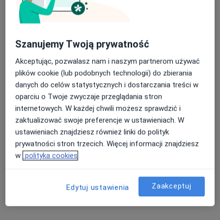
Rodziewicz
Melkowska-
pediatra
alergolog
Kowalczyk
pediatra
Brak dostępnych specjalistów z wolnymi terminami w tym centrum medycznym.
Szanujemy Twoją prywatność
Pokaż profil
Akceptując, pozwalasz nam i naszym partnerom używać
plików cookie (lub podobnych technologii) do zbierania
danych do celów statystycznych i dostarczania treści w
oparciu o Twoje zwyczaje przeglądania stron
internetowych. W każdej chwili możesz sprawdzić i
zaktualizować swoje preferencje w ustawieniach. W
ustawieniach znajdziesz również linki do polityk
prywatności stron trzecich. Więcej informacji znajdziesz
w
polityka cookies
Centrum Medyczne POLMED Oddział
Gdynia
Zaakceptuj
Edytuj ustawienia
·
Więcej
Pediatria, Alergologia, Endokrynologia
4126 opinii