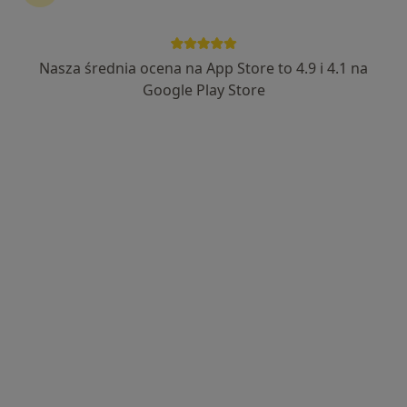
Nasza średnia ocena na App Store to 4.9 i 4.1 na
Centrum Terapii ALMA
Google Play Store
·
Więcej
Pediatria, Psychoterapia, Psychiatria
4357 opinii
Rzemieślnicza 17/19, Sopot
•
Mapa
Konsultacja pediatryczna (kolejna wizyta)
300 zł
Pokaż więcej usług
lek. Marlena
Mechlińska
pediatra
Brak dostępnych specjalistów z wolnymi terminami w tym centrum medycznym.
Pokaż profil