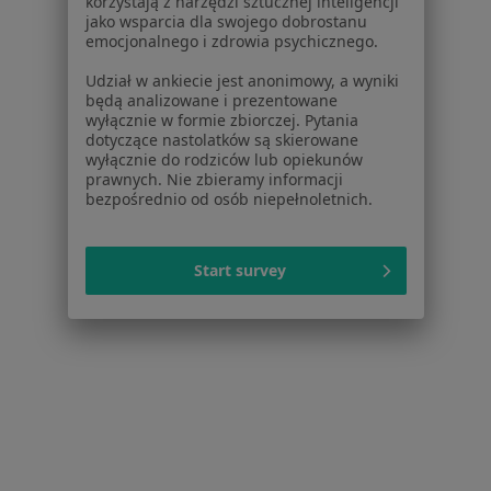
korzystają z narzędzi sztucznej inteligencji
jako wsparcia dla swojego dobrostanu
Pokaż więcej usług
emocjonalnego i zdrowia psychicznego.
Udział w ankiecie jest anonimowy, a wyniki
będą analizowane i prezentowane
lek. Katarzyna
lek. Joanna
wyłącznie w formie zbiorczej. Pytania
Tyrawa
Morawiecka-Baranek
dotyczące nastolatków są skierowane
endokrynolog
alergolog
wyłącznie do rodziców lub opiekunów
prawnych. Nie zbieramy informacji
Brak dostępnych specjalistów z wolnymi terminami w tym centrum medycznym.
bezpośrednio od osób niepełnoletnich.
Pokaż profil
Start survey