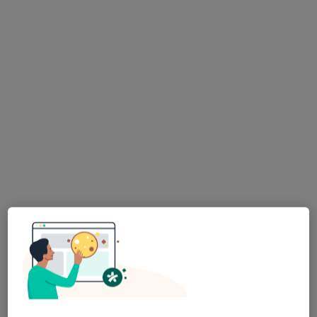
·
Więcej
Pediatria, Medycyna rodzinna, Chirurgia
Kolejowa 5a, Łazy
•
Mapa
Brak dostępnych specjalistów z wolnymi terminami w tym centrum medycznym.
Pokaż profil
Nowy Szpital w Olkuszu sp. z o.o.
·
Więcej
Pediatria, Anestezjologia, Chirurgia
ul. 1000-lecia 13, Olkusz
•
Mapa
Brak dostępnych specjalistów z wolnymi terminami w tym centrum medycznym.