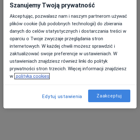
Szanujemy Twoją prywatność
Pokaż profil
Akceptując, pozwalasz nam i naszym partnerom używać
plików cookie (lub podobnych technologii) do zbierania
danych do celów statystycznych i dostarczania treści w
oparciu o Twoje zwyczaje przeglądania stron
internetowych. W każdej chwili możesz sprawdzić i
zaktualizować swoje preferencje w ustawieniach. W
ustawieniach znajdziesz również linki do polityk
prywatności stron trzecich. Więcej informacji znajdziesz
w
polityka cookies
Sana-Med.
Pediatria, Medycyna rodzinna
Zaakceptuj
Edytuj ustawienia
Buchowieckiego 15a, Olkusz
•
Mapa
Brak dostępnych specjalistów z wolnymi terminami w tym centrum medycznym.
Pokaż profil