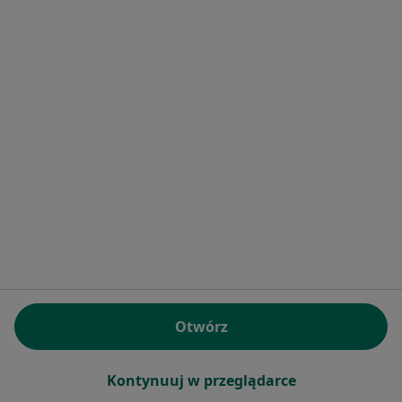
Bezpieczne płatności
MEDIRAJ CENTRUM MEDYCZNE SP. Z O.O.
·
Więcej
Pediatria, Chirurgia, Interna
3260 opinii
Brak dostępnych specjalistów z wolnymi terminami w tym centrum medycznym.
Pokaż profil
Otwórz
Bezpieczne płatności
Kontynuuj w przeglądarce
OLIMEDICA Centrum Medyczne