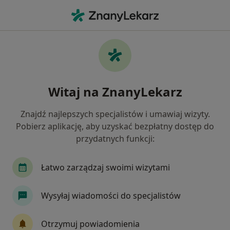
Me
Pediatria • Olkusz, małopolskie
Filtry
• 1
Ubezpieczenie
Map
Pediatria placówki w Olkuszu
Witaj na ZnanyLekarz
Jak działają wyniki wyszukiwania
Znajdź najlepszych specjalistów i umawiaj wizyty.
Pobierz aplikację, aby uzyskać bezpłatny dostęp do
Wybierz swoje ubezpieczenie
przydatnych funkcji:
Łatwo zarządzaj swoimi wizytami
Wysyłaj wiadomości do specjalistów
Otrzymuj powiadomienia