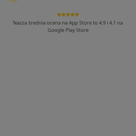
Centrum Medyczne IGAMED
·
Więcej
Pediatria, Interna, Dermatologia
Nasza średnia ocena na App Store to 4.9 i 4.1 na
71 opinii
Google Play Store
Oświęcimska 3, Chrzanów
•
Mapa
Brak dostępnych specjalistów z wolnymi terminami w tym centrum medycznym.
Pokaż profil
Dr Smółka Centrum Medyczne
·
Więcej
Pediatria, Ortopedia, Endokrynologia