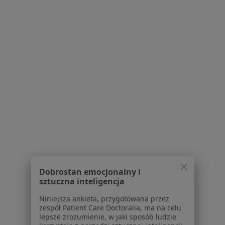
Brak dostępnych specjalistów z wolnymi terminami w tym centrum medycznym.
Pokaż profil
Bezpieczne płatności
Allmedis - Gabinety Lekarskie Vistula
Dobrostan emocjonalny i
Clinic
sztuczna inteligencja
·
Więcej
Pediatria, Alergologia, Interna
Niniejsza ankieta, przygotowana przez
3830 opinii
zespół Patient Care Doctoralia, ma na celu
lepsze zrozumienie, w jaki sposób ludzie
Konsultacja online
250 zł