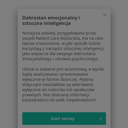
Brak dostępnych specjalistów z wolnymi terminami w tym centrum medycznym.
Pokaż profil
Dobrostan emocjonalny i
sztuczna inteligencja
Niniejsza ankieta, przygotowana przez
zespół Patient Care Doctoralia, ma na celu
lepsze zrozumienie, w jaki sposób ludzie
korzystają z narzędzi sztucznej inteligencji
jako wsparcia dla swojego dobrostanu
emocjonalnego i zdrowia psychicznego.
Udział w ankiecie jest anonimowy, a wyniki
będą analizowane i prezentowane
Miejsko-Gminne Centrum Medyczne Wol-
wyłącznie w formie zbiorczej. Pytania
Med
dotyczące nastolatków są skierowane
wyłącznie do rodziców lub opiekunów
·
Więcej
Neurologia, Interna, Medycyna rodzinna
prawnych. Nie zbieramy informacji
1 opinia
bezpośrednio od osób niepełnoletnich.
Skalska 22, Wolbrom
•
Mapa
Start survey
Brak dostępnych specjalistów z wolnymi terminami w tym centrum medycznym.