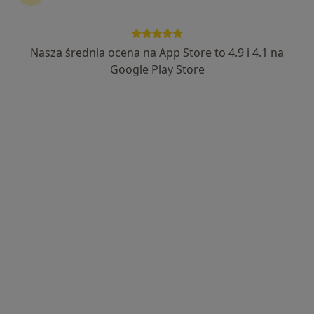
INTER-MED OLKUSZ
·
Więcej
Neurologia, Chirurgia, Okulistyka
Nasza średnia ocena na App Store to 4.9 i 4.1 na
915 opinii
Google Play Store
aleja 1000-lecia 16, Olkusz
•
Mapa
Konsultacja neurologiczna
250 zł
Pokaż więcej usług
lek. Aleksander
Granicki
neurochirurg
Brak dostępnych specjalistów z wolnymi terminami w tym centrum medycznym.
Pokaż profil