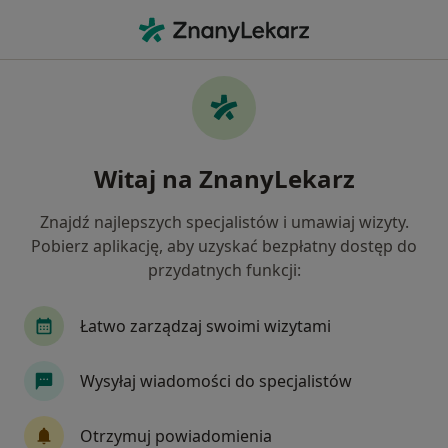
Me
Neurologia • Olkusz, małopolskie
Filtry
• 1
Ubezpieczenie
Map
Neurologia placówki w Olkuszu
Witaj na ZnanyLekarz
Jak działają wyniki wyszukiwania
Znajdź najlepszych specjalistów i umawiaj wizyty.
Pobierz aplikację, aby uzyskać bezpłatny dostęp do
Wybierz swoje ubezpieczenie
przydatnych funkcji:
Łatwo zarządzaj swoimi wizytami
Wysyłaj wiadomości do specjalistów
Otrzymuj powiadomienia