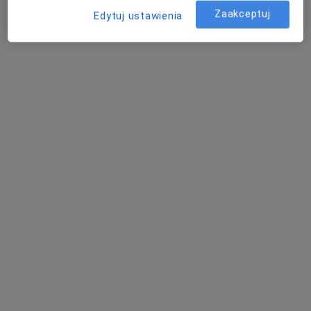
Zaakceptuj
Edytuj ustawienia
Bezpieczne płatności
Centrum Medyczne SafiMed
·
Więcej
Neurologia, Diagnostyka, Ultrasonografia
1039 opinii
Kątowa 2, Zabierzów
•
Mapa
Konsultacja neurologiczna
350 zł
prof. dr hab. n. med.
lek. Ryszard Nowak
Anna Krygowska-
neurolog