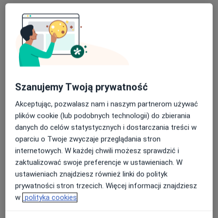
Bezpieczne płatności
Strefa Dobrej Medycyny
·
Więcej
Neurologia, Ortopedia, Fizjoterapia
1386 opinii
aleja Ignacego Daszyńskiego 12/LU1, Kraków
•
Mapa
Konsultacja neurologiczna
250 zł
Szanujemy Twoją prywatność
Pokaż więcej usług
Akceptując, pozwalasz nam i naszym partnerom używać
plików cookie (lub podobnych technologii) do zbierania
danych do celów statystycznych i dostarczania treści w
lek. Agnieszka
lek. Justyna
oparciu o Twoje zwyczaje przeglądania stron
Spychałowicz
Abramciów (Wiatr-
internetowych. W każdej chwili możesz sprawdzić i
neurolog
Tokarska)
zaktualizować swoje preferencje w ustawieniach. W
neurolog
ustawieniach znajdziesz również linki do polityk
Brak dostępnych specjalistów z wolnymi terminami w tym centrum medycznym.
prywatności stron trzecich. Więcej informacji znajdziesz
w
polityka cookies
Pokaż profil