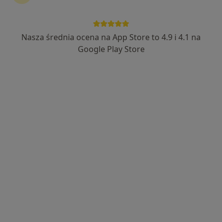
Centrum Medyczne SUDETICA
·
Więcej
Okulistyka, Okulistyka dziecięca, Dermatologia
Nasza średnia ocena na App Store to 4.9 i 4.1 na
39 opinii
Google Play Store
Stefana Żeromskiego 24/1, Świdnica
•
Mapa
Konsultacja okulistyczna dorośli
od 200 zł
Pokaż więcej usług
lek. Wojciech Dyda
lek. Magdalena
lek. Monika Gdesz-
okulista
Babral
Rogóż
okulista
okulista
Brak dostępnych specjalistów z wolnymi terminami w tym centrum medycznym.
Pokaż profil