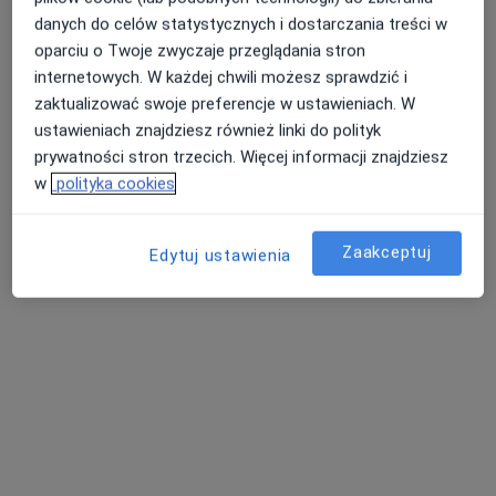
danych do celów statystycznych i dostarczania treści w
238 opinii
oparciu o Twoje zwyczaje przeglądania stron
Klonowa 6a, Wałbrzych
•
Mapa
internetowych. W każdej chwili możesz sprawdzić i
Konsultacja okulistyczna
300 zł
zaktualizować swoje preferencje w ustawieniach. W
ustawieniach znajdziesz również linki do polityk
Brak dostępnych specjalistów z wolnymi terminami w tym centrum medycznym.
prywatności stron trzecich. Więcej informacji znajdziesz
w
polityka cookies
Pokaż profil
Zaakceptuj
Edytuj ustawienia
Centrum Medyczne Grupa LUX MED –
Wałbrzych, ul. Uczniowska 16