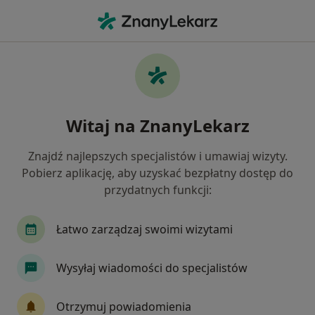
Me
Okulistyka • Pieszyce, dolnośląskie
Filtry
• 1
Ubezpieczenie
Map
Okulistyka placówki w Pieszycach
Witaj na ZnanyLekarz
Jak działają wyniki wyszukiwania
Znajdź najlepszych specjalistów i umawiaj wizyty.
Pobierz aplikację, aby uzyskać bezpłatny dostęp do
Wybierz swoje ubezpieczenie
przydatnych funkcji:
Łatwo zarządzaj swoimi wizytami
Wysyłaj wiadomości do specjalistów
Otrzymuj powiadomienia