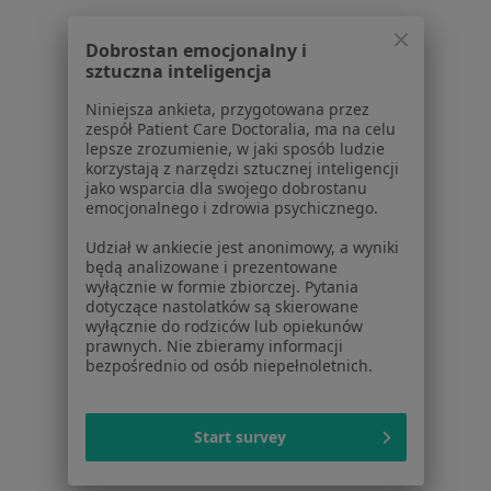
Dobrostan emocjonalny i
sztuczna inteligencja
Centrum Medyczne Euromed
Okulistyka, Laryngologia
Niniejsza ankieta, przygotowana przez
zespół Patient Care Doctoralia, ma na celu
ul. Rynek 17, Nowa Ruda
•
Mapa
lepsze zrozumienie, w jaki sposób ludzie
korzystają z narzędzi sztucznej inteligencji
Brak dostępnych specjalistów z wolnymi terminami w tym centrum medycznym.
jako wsparcia dla swojego dobrostanu
emocjonalnego i zdrowia psychicznego.
Pokaż profil
Udział w ankiecie jest anonimowy, a wyniki
będą analizowane i prezentowane
wyłącznie w formie zbiorczej. Pytania
dotyczące nastolatków są skierowane
wyłącznie do rodziców lub opiekunów
Strona Główna
Placówki
Okulistyka
Pieszyce
Zmień miasto
Zmień m
prawnych. Nie zbieramy informacji
bezpośrednio od osób niepełnoletnich.
Start survey