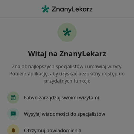
Me
Kardiologia • Pieszyce, dolnośląskie
Filtry
• 1
Ubezpieczenie
Map
Kardiologia placówki w Pieszycach
Witaj na ZnanyLekarz
Jak działają wyniki wyszukiwania
Znajdź najlepszych specjalistów i umawiaj wizyty.
Pobierz aplikację, aby uzyskać bezpłatny dostęp do
Wybierz swoje ubezpieczenie
przydatnych funkcji:
Łatwo zarządzaj swoimi wizytami
Wysyłaj wiadomości do specjalistów
Otrzymuj powiadomienia