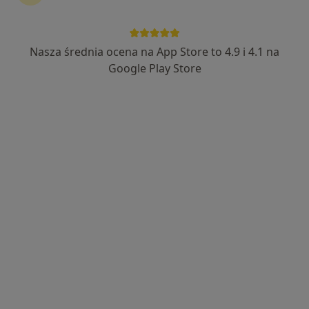
MKmedic
·
Więcej
Kardiologia, Chirurgia, Anestezjologia
Nasza średnia ocena na App Store to 4.9 i 4.1 na
186 opinii
Google Play Store
Jodłowa 38, Świdnica
•
Mapa
Brak dostępnych specjalistów z wolnymi terminami w tym centrum medycznym.
Pokaż profil
Przychodnia MIESZKO
·
Więcej
Kardiologia, Medycyna rodzinna, Pediatria