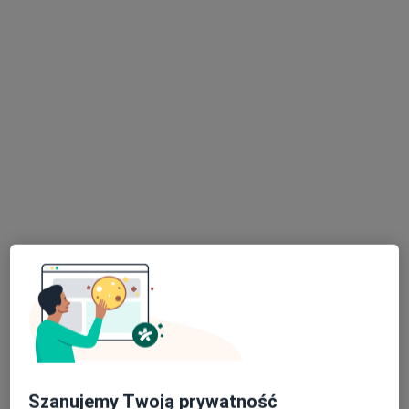
14 opinii
Mieszka I 10, Świdnica
•
Mapa
Konsultacja kardiologiczna + EKG + ECHO serca
350 zł
Brak dostępnych specjalistów z wolnymi terminami w tym centrum medycznym.
Pokaż profil
Salus Centrum Medyczne
·
Więcej
Kardiologia, Interna, Ortopedia
Szanujemy Twoją prywatność
152 opinie