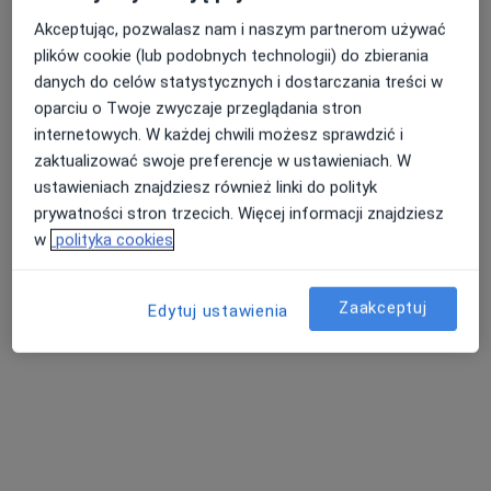
Akceptując, pozwalasz nam i naszym partnerom używać
Piłsudskiego 2, Nowa Ruda
•
Mapa
plików cookie (lub podobnych technologii) do zbierania
Brak dostępnych specjalistów z wolnymi terminami w tym centrum medycznym.
danych do celów statystycznych i dostarczania treści w
oparciu o Twoje zwyczaje przeglądania stron
Pokaż profil
internetowych. W każdej chwili możesz sprawdzić i
zaktualizować swoje preferencje w ustawieniach. W
ustawieniach znajdziesz również linki do polityk
Dostępni specjaliści
prywatności stron trzecich. Więcej informacji znajdziesz
w
polityka cookies
Specjaliści znajdują się poza Pieszyce, dolnośląskie,
w obszarach bliskich Twojemu wyszukiwaniu.
Zaakceptuj
Edytuj ustawienia