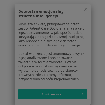
Dobrostan emocjonalny i
Serwis
sztuczna inteligencja
Regulamin
Niniejsza ankieta, przygotowana przez
zespół Patient Care Doctoralia, ma na celu
Polityka prywatności pacjentów
lepsze zrozumienie, w jaki sposób ludzie
Polityka prywatności profesjonalistów
korzystają z narzędzi sztucznej inteligencji
Polityka prywatności dla profesjonalistów, których
jako wsparcia dla swojego dobrostanu
emocjonalnego i zdrowia psychicznego.
dane pozyskaliśmy samodzielnie
Polityka cookies
Udział w ankiecie jest anonimowy, a wyniki
Jak działają wyniki wyszukiwania
będą analizowane i prezentowane
wyłącznie w formie zbiorczej. Pytania
Dostępność
dotyczące nastolatków są skierowane
O nas
wyłącznie do rodziców lub opiekunów
Praca
Rekrutujemy!
prawnych. Nie zbieramy informacji
bezpośrednio od osób niepełnoletnich.
Partnerzy
Centrum prasowe
Kontakt
Start survey
Dla pacjentów