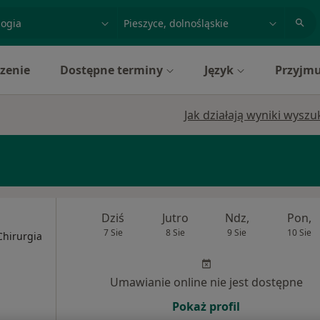
acja, badanie lub nazwisko
miasto lub dzielnica
zenie
Dostępne terminy
Język
Przyjmu
Jak działają wyniki wysz
Dziś
Jutro
Ndz,
Pon,
7 Sie
8 Sie
9 Sie
10 Sie
Chirurgia
Umawianie online nie jest dostępne
Pokaż profil