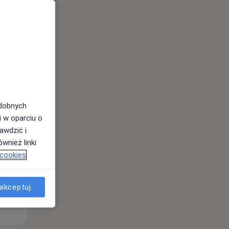
Wt,
Śr,
Czw,
11 Sie
12 Sie
13 Sie
odobnych
i w oparciu o
awdzić i
wnież linki
 cookies
akceptuj