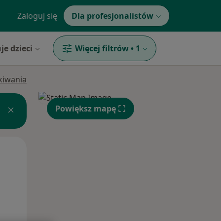
Zaloguj się
Dla profesjonalistów
je dzieci
Więcej filtrów
•
1
ukiwania
Powiększ mapę
Wt,
Śr,
Czw,
11 Sie
12 Sie
13 Sie