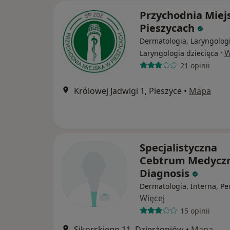
Przychodnia Miej
Pieszycach
Dermatologia, Laryngologi
·
W
Laryngologia dziecięca
21 opinii
Królowej Jadwigi 1, Pieszyce
•
Mapa
Specjalistyczna
Cebtrum Medycz
Diagnosis
Dermatologia, Interna, Pe
Więcej
15 opinii
Sikorskiego 11, Dzierżoniów
•
Mapa