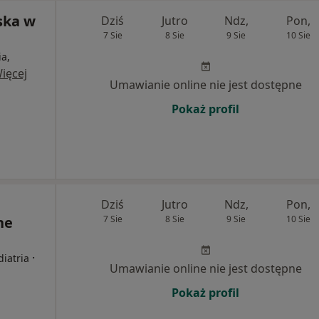
ska w
Dziś
Jutro
Ndz,
Pon,
7 Sie
8 Sie
9 Sie
10 Sie
a,
ięcej
Umawianie online nie jest dostępne
Pokaż profil
Dziś
Jutro
Ndz,
Pon,
ne
7 Sie
8 Sie
9 Sie
10 Sie
·
diatria
Umawianie online nie jest dostępne
Pokaż profil