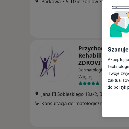
Parkowa 7-9, Dzierżoniów
•
Mapa
Przychodnia Leka
Szanuje
Rehabilitacyjna
Akceptując
ZDROVIT
technologii
Dermatologia, Chirurgia, 
Twoje zwyc
Więcej
zaktualizo
170 opinii
do polityk 
Jana III Sobieskiego 19a/2, Bielawa
•
Ma
Konsultacja dermatologiczna