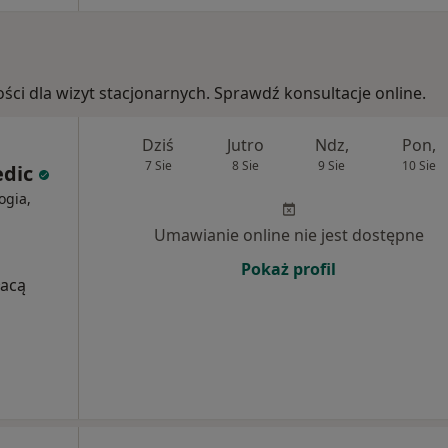
ości dla wizyt stacjonarnych. Sprawdź konsultacje online.
Dziś
Jutro
Ndz,
Pon,
7 Sie
8 Sie
9 Sie
10 Sie
edic
ogia,
Umawianie online nie jest dostępne
Pokaż profil
łacą