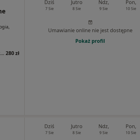
Dziś
Jutro
Ndz,
Pon,
7 Sie
8 Sie
9 Sie
10 Sie
ne
ogia,
Umawianie online nie jest dostępne
Pokaż profil
Konsultacja dermatologiczna - leczenie trądziku
280 zł
Dziś
Jutro
Ndz,
Pon,
7 Sie
8 Sie
9 Sie
10 Sie