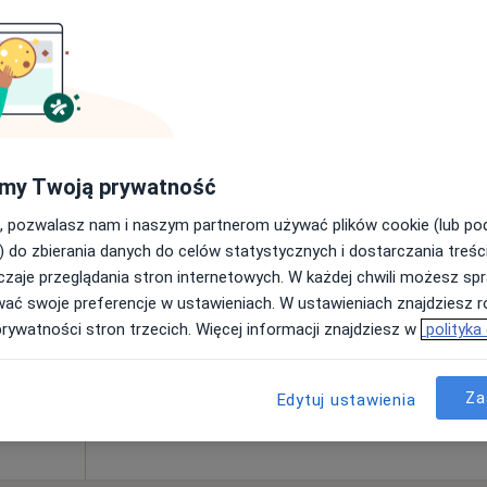
rsko-
Dziś
Jutro
Ndz,
Pon,
my Twoją prywatność
7 Sie
8 Sie
9 Sie
10 Sie
, pozwalasz nam i naszym partnerom używać plików cookie (lub p
) do zbierania danych do celów statystycznych i dostarczania treśc
·
Interna
zaje przeglądania stron internetowych. W każdej chwili możesz spr
Umawianie online nie jest dostępne
wać swoje preferencje w ustawieniach. W ustawieniach znajdziesz ró
Pokaż profil
prywatności stron trzecich. Więcej informacji znajdziesz w
polityka
pa
130 zł
Za
Edytuj ustawienia