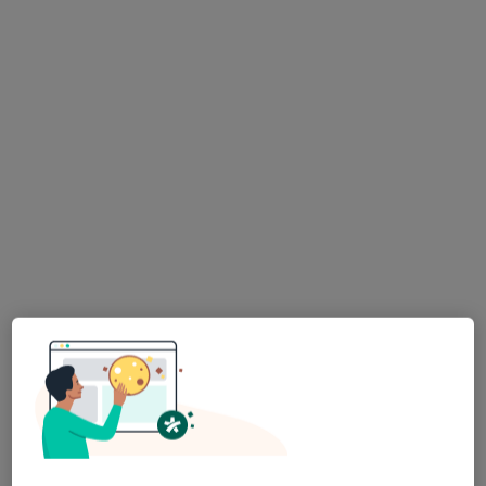
Bezpieczne płatności
CENTRUM MEDYCZNE MEDYCYNA PRACY
WROCŁAW
·
Więcej
Okulistyka, Laryngologia, Interna
1476 opinii
Grabiszyńska 241C, Wrocław
•
Mapa
Konsultacja okulistyczna
250 zł
lek. Zbigniew
Kołodziejczyk
okulista
Brak dostępnych specjalistów z wolnymi terminami w tym centrum medycznym.
Pokaż profil