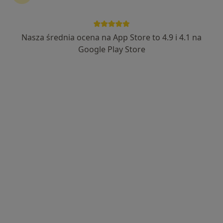
Centrum Medyczne SUDETICA
·
Więcej
Okulistyka, Okulistyka dziecięca, Dermatologia
Nasza średnia ocena na App Store to 4.9 i 4.1 na
35 opinii
Google Play Store
Stefana Żeromskiego 24/1, Świdnica
•
Mapa
Konsultacja okulistyczna dorośli
od 200 zł
Pokaż więcej usług
lek. Wojciech Dyda
lek. Magdalena
lek. Monika Gdesz-
okulista
Babral
Rogóż
okulista
okulista
Brak dostępnych specjalistów z wolnymi terminami w tym centrum medycznym.
Pokaż profil