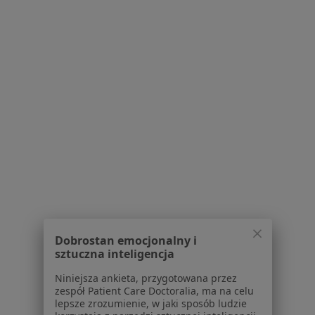
Oko - Centrum
Okulistyka
2 opinie
Długa 52, Świdnica
•
Mapa
Brak dostępnych specjalistów z wolnymi terminami w tym centrum medycznym.
Pokaż profil
Dobrostan emocjonalny i
sztuczna inteligencja
Niniejsza ankieta, przygotowana przez
zespół Patient Care Doctoralia, ma na celu
lepsze zrozumienie, w jaki sposób ludzie