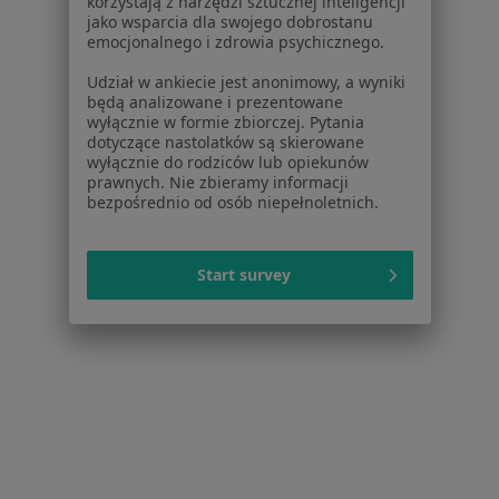
Poradnia Okulistyczna Tęczówka
korzystają z narzędzi sztucznej inteligencji
jako wsparcia dla swojego dobrostanu
Okulistyka
emocjonalnego i zdrowia psychicznego.
2 opinie
Udział w ankiecie jest anonimowy, a wyniki
Szarych Szeregów 3, Dzierżoniów
•
Mapa
będą analizowane i prezentowane
wyłącznie w formie zbiorczej. Pytania
Konsultacja okulistyczna
dotyczące nastolatków są skierowane
wyłącznie do rodziców lub opiekunów
Brak dostępnych specjalistów z wolnymi terminami w tym centrum medycznym.
prawnych. Nie zbieramy informacji
bezpośrednio od osób niepełnoletnich.
Pokaż profil
Start survey
Przychodnia Rejonowo-Specjalistyczna