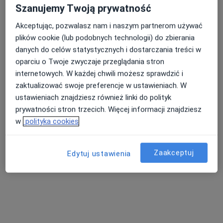
Szanujemy Twoją prywatność
Akceptując, pozwalasz nam i naszym partnerom używać
plików cookie (lub podobnych technologii) do zbierania
danych do celów statystycznych i dostarczania treści w
oparciu o Twoje zwyczaje przeglądania stron
internetowych. W każdej chwili możesz sprawdzić i
Przychodnia i Szpital M-MED
zaktualizować swoje preferencje w ustawieniach. W
·
Więcej
ustawieniach znajdziesz również linki do polityk
Okulistyka, Ortopedia, Pediatria
1564 opinie
prywatności stron trzecich. Więcej informacji znajdziesz
w
polityka cookies
Ulanowskiego 18/20, Wrocław
•
Mapa
Konsultacja okulistyczna
280 zł
Zaakceptuj
Edytuj ustawienia
Pokaż więcej usług
lek. Wojciech Pittner
lek. Martyna Gaj-
lek. Barbara Siess
okulista
Kowalczyk
okulista
okulista