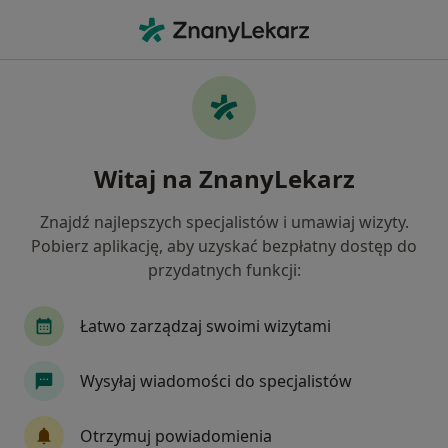
Me
Okulistyka • Dzierżoniów, dolnośląskie
Filtry
• 1
Ubezpieczenie
Map
Okulistyka placówki w Dzierżoniowie
Witaj na ZnanyLekarz
Jak działają wyniki wyszukiwania
Znajdź najlepszych specjalistów i umawiaj wizyty.
Pobierz aplikację, aby uzyskać bezpłatny dostęp do
Wybierz swoje ubezpieczenie
przydatnych funkcji:
Łatwo zarządzaj swoimi wizytami
Wysyłaj wiadomości do specjalistów
Otrzymuj powiadomienia