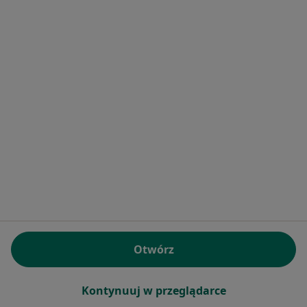
Publiczny Zakład Opieki Zdrowotnej w
Łagiewnikach
Okulistyka, Stomatologia
Sportowa 9, Łagiewniki
•
Mapa
Brak dostępnych specjalistów z wolnymi terminami w tym centrum medycznym.
Otwórz
Pokaż profil
Kontynuuj w przeglądarce