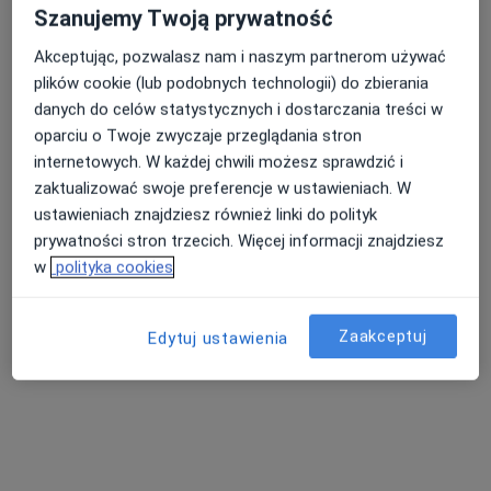
Szanujemy Twoją prywatność
Akceptując, pozwalasz nam i naszym partnerom używać
plików cookie (lub podobnych technologii) do zbierania
danych do celów statystycznych i dostarczania treści w
oparciu o Twoje zwyczaje przeglądania stron
EMA-MED
internetowych. W każdej chwili możesz sprawdzić i
·
Więcej
Dermatologia, Stomatologia, Pediatria
zaktualizować swoje preferencje w ustawieniach. W
37 opinii
ustawieniach znajdziesz również linki do polityk
prywatności stron trzecich. Więcej informacji znajdziesz
Sosnowa 4, Strzelin
•
Mapa
w
polityka cookies
Konsultacja dermatologiczna
Brak dostępnych specjalistów z wolnymi terminami w tym centrum medycznym.
Zaakceptuj
Edytuj ustawienia
Pokaż profil