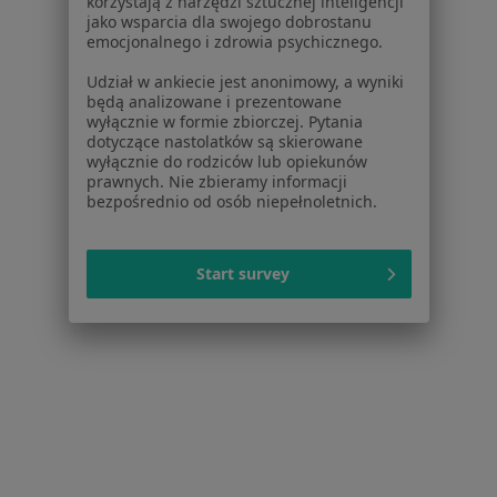
korzystają z narzędzi sztucznej inteligencji
jako wsparcia dla swojego dobrostanu
emocjonalnego i zdrowia psychicznego.
Udział w ankiecie jest anonimowy, a wyniki
będą analizowane i prezentowane
wyłącznie w formie zbiorczej. Pytania
dotyczące nastolatków są skierowane
wyłącznie do rodziców lub opiekunów
prawnych. Nie zbieramy informacji
bezpośrednio od osób niepełnoletnich.
Bezpieczne płatności
Centrum Medyczne Szubińska
Start survey
·
Więcej
Dermatologia, Ultrasonografia, Hepatologia
2090 opinii
Konsultacja online
250 zł
Brak dostępnych specjalistów z wolnymi terminami w tym centrum medycznym.
Pokaż profil