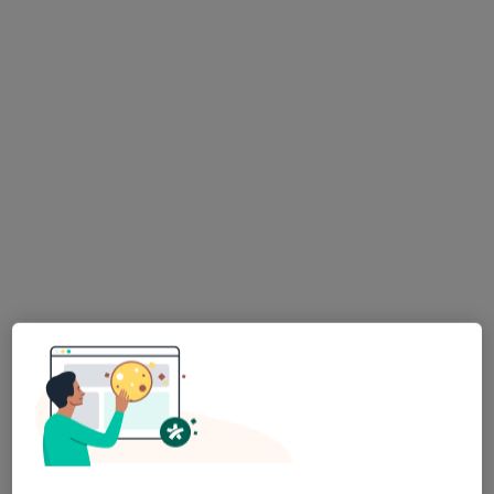
Przychodnia Lekarsko-Rehabilitacyjna
ZDROVIT
·
Więcej
Dermatologia, Chirurgia, Interna
170 opinii
Jana III Sobieskiego 19a/2, Bielawa
•
Mapa
Konsultacja dermatologiczna
130 zł
Brak dostępnych specjalistów z wolnymi terminami w tym centrum medycznym.
Pokaż profil