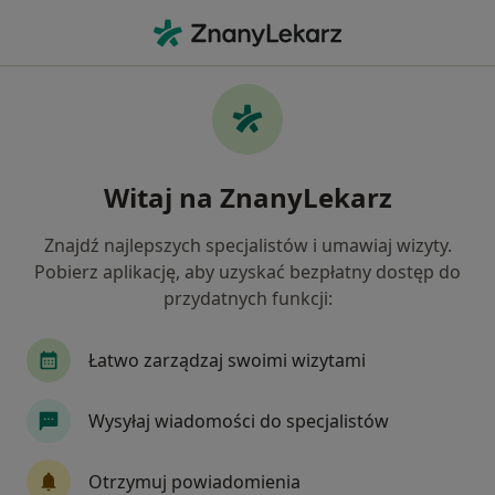
Me
Dermatologia • Strzelin, dolnośląskie
Filtry
• 1
Ubezpieczenie
Map
Dermatologia placówki w Strzelinie
Witaj na ZnanyLekarz
Jak działają wyniki wyszukiwania
Znajdź najlepszych specjalistów i umawiaj wizyty.
Pobierz aplikację, aby uzyskać bezpłatny dostęp do
Wybierz swoje ubezpieczenie
przydatnych funkcji:
Łatwo zarządzaj swoimi wizytami
Wysyłaj wiadomości do specjalistów
Otrzymuj powiadomienia