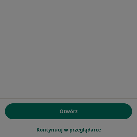
Bezpieczne płatności
Doctorpro Łódź Centrum Medyczne
·
Więcej
Dermatologia, Chirurgia, Diagnostyka
1177 opinii
Konsultacja dermatologiczna online
240 zł
dr n. med. Irmina
Otwórz
Olejniczak-Staruch
dermatolog
Kontynuuj w przeglądarce
Brak dostępnych specjalistów z wolnymi terminami w tym centrum medycznym.