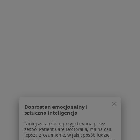
Pokaż profil
Bezpieczne płatności
EsterClinic
·
Więcej
Dermatologia, Angiologia, Endokrynologia
Dobrostan emocjonalny i
1208 opinii
sztuczna inteligencja
Brak dostępnych specjalistów z wolnymi terminami w tym centrum medycznym.
Niniejsza ankieta, przygotowana przez
zespół Patient Care Doctoralia, ma na celu
Pokaż profil
lepsze zrozumienie, w jaki sposób ludzie