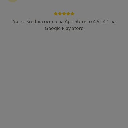
NZOZ „Twój Lekarz”
·
Więcej
Dermatologia, Medycyna rodzinna, Pediatria
Nasza średnia ocena na App Store to 4.9 i 4.1 na
1055 opinii
Google Play Store
Adres 1
Adres 2
Adres 3
Witosa 5, Kobierzyce
•
Mapa
Brak dostępnych specjalistów z wolnymi terminami w tym centrum medycznym.
Pokaż profil