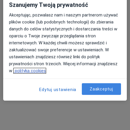
Szanujemy Twoją prywatność
Akceptując, pozwalasz nam i naszym partnerom używać
Świat Zdrowia Centrum Medyczne
plików cookie (lub podobnych technologii) do zbierania
Dzierżoniów
danych do celów statystycznych i dostarczania treści w
oparciu o Twoje zwyczaje przeglądania stron
Pediatria, Interna, Medycyna rodzinna
internetowych. W każdej chwili możesz sprawdzić i
Wierzbowa 1, Dzierżoniów
•
Mapa
zaktualizować swoje preferencje w ustawieniach. W
Brak dostępnych specjalistów z wolnymi terminami w tym centrum medycznym.
ustawieniach znajdziesz również linki do polityk
prywatności stron trzecich. Więcej informacji znajdziesz
Pokaż profil
w
polityka cookies
Zaakceptuj
Edytuj ustawienia