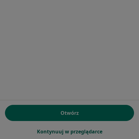
Bezpieczne płatności
Hemoklinika sp. z o.o.
·
Więcej
Pediatria, Hematologia, Chirurgia
1856 opinii
Konsultacja pediatryczna (kolejna wizyta)
260 zł
Pokaż więcej usług
Otwórz
dr n. med. Monika
Bulas
onkolog dziecięcy
Kontynuuj w przeglądarce
Brak dostępnych specjalistów z wolnymi terminami w tym centrum medycznym.