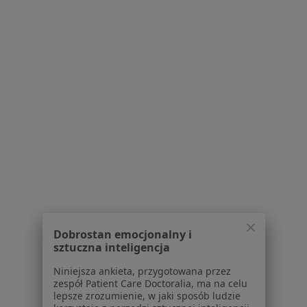
Pokaż profil
Bezpieczne płatności
FLOSMED
·
Więcej
Pediatria, Interna, Ginekologia
7393 opinie
Dobrostan emocjonalny i
Brak dostępnych specjalistów z wolnymi terminami w tym centrum medycznym.
sztuczna inteligencja
Niniejsza ankieta, przygotowana przez
Pokaż profil
zespół Patient Care Doctoralia, ma na celu
lepsze zrozumienie, w jaki sposób ludzie