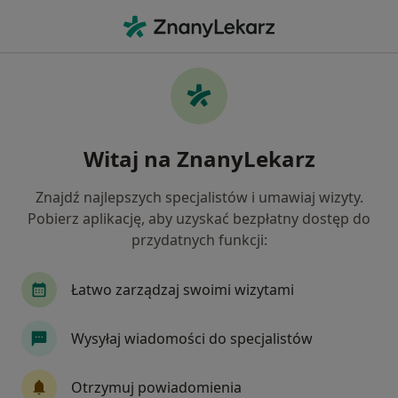
Me
Pediatria • Strzelin, dolnośląskie
Filtry
• 1
Ubezpieczenie
Map
Pediatria placówki w Strzelinie
Witaj na ZnanyLekarz
Jak działają wyniki wyszukiwania
Znajdź najlepszych specjalistów i umawiaj wizyty.
Pobierz aplikację, aby uzyskać bezpłatny dostęp do
Wybierz swoje ubezpieczenie
przydatnych funkcji:
Łatwo zarządzaj swoimi wizytami
Wysyłaj wiadomości do specjalistów
Otrzymuj powiadomienia