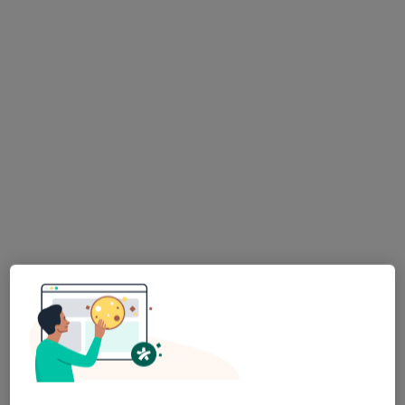
Amicus. Lekarsko - Rehabilitacyjna
Przychodnia Rodzinna
·
Więcej
Pediatria, Fizjoterapia, Ortopedia
119 opinii
Stanisława Staszica 27, Dzierżoniów
•
Mapa
Brak dostępnych specjalistów z wolnymi terminami w tym centrum medycznym.
Pokaż profil