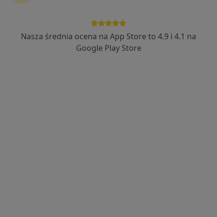
NZOZ „Twój Lekarz”
·
Więcej
Pediatria, Medycyna rodzinna, Interna
Nasza średnia ocena na App Store to 4.9 i 4.1 na
1055 opinii
Google Play Store
Adres 1
Adres 2
Adres 3
Witosa 5, Kobierzyce
•
Mapa
Konsultacja pediatryczna
Brak dostępnych specjalistów z wolnymi terminami w tym centrum medycznym.
Pokaż profil