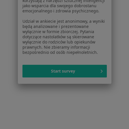
korzystają z narzędzi sztucznej inteligencji
jako wsparcia dla swojego dobrostanu
emocjonalnego i zdrowia psychicznego.
Udział w ankiecie jest anonimowy, a wyniki
będą analizowane i prezentowane
wyłącznie w formie zbiorczej. Pytania
dotyczące nastolatków są skierowane
wyłącznie do rodziców lub opiekunów
prawnych. Nie zbieramy informacji
Bezpieczne płatności
bezpośrednio od osób niepełnoletnich.
Medyk Dla Ciebie
·
Więcej
Pediatria, Medycyna rodzinna, Neurologia
Start survey
3548 opinii
Brak dostępnych specjalistów z wolnymi terminami w tym centrum medycznym.
Pokaż profil