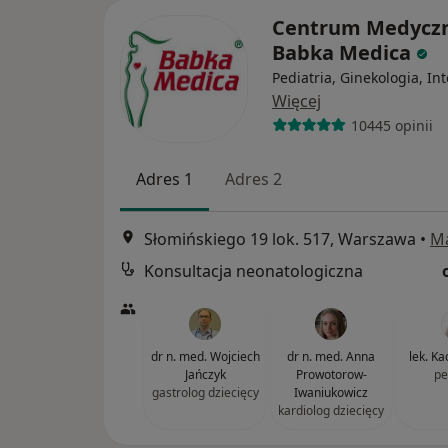
Centrum Medycz
Babka Medica
Pediatria, Ginekologia, In
Więcej
10445 opinii
Adres 1
Adres 2
Słomińskiego 19 lok. 517, Warszawa
•
M
Konsultacja neonatologiczna
dr n. med. Wojciech
dr n. med. Anna
lek. K
Jańczyk
Prowotorow-
pe
gastrolog dziecięcy
Iwaniukowicz
kardiolog dziecięcy