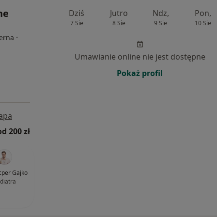
ne
Dziś
Jutro
Ndz,
Pon,
7 Sie
8 Sie
9 Sie
10 Sie
·
terna
Umawianie online nie jest dostępne
Pokaż profil
apa
od 200 zł
acper Gajko
diatra