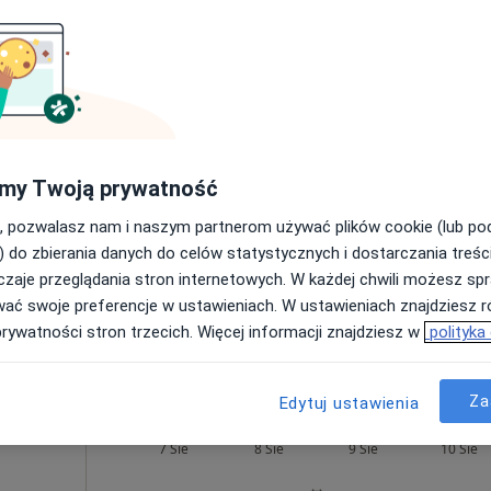
 –
Dziś
Jutro
Ndz,
Pon,
7 Sie
8 Sie
9 Sie
10 Sie
Umawianie online nie jest dostępne
my Twoją prywatność
Poproś o wizytę
, pozwalasz nam i naszym partnerom używać plików cookie (lub p
) do zbierania danych do celów statystycznych i dostarczania treśc
i 8B
zaje przeglądania stron internetowych. W każdej chwili możesz spr
wać swoje preferencje w ustawieniach. W ustawieniach znajdziesz ró
prywatności stron trzecich. Więcej informacji znajdziesz w
polityka
295 zł
Za
Edytuj ustawienia
ka-
Dziś
Jutro
Ndz,
Pon,
7 Sie
8 Sie
9 Sie
10 Sie