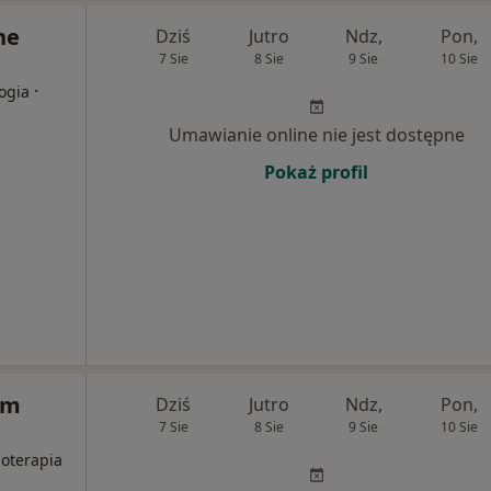
ne
Dziś
Jutro
Ndz,
Pon,
7 Sie
8 Sie
9 Sie
10 Sie
·
logia
Umawianie online nie jest dostępne
Pokaż profil
um
Dziś
Jutro
Ndz,
Pon,
7 Sie
8 Sie
9 Sie
10 Sie
joterapia