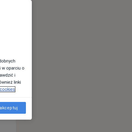
Wt,
Śr,
Czw,
11 Sie
12 Sie
13 Sie
odobnych
i w oparciu o
awdzić i
wnież linki
 cookies
akceptuj
Wt,
Śr,
Czw,
11 Sie
12 Sie
13 Sie