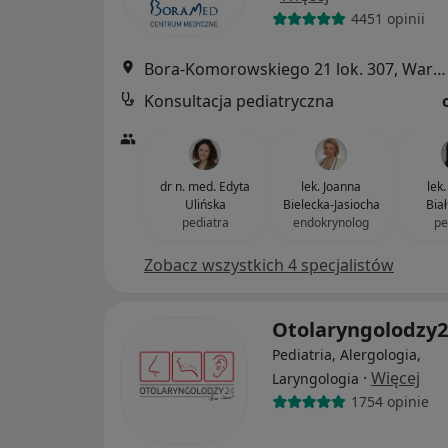
4451 opinii
Bora-Komorowskiego 21 lok. 307, Warszawa
Konsultacja pediatryczna
dr n. med. Edyta
lek. Joanna
lek
Ulińska
Bielecka-Jasiocha
Bia
pediatra
endokrynolog
pe
Zobacz wszystkich 4 specjalistów
Otolaryngolodzy
Pediatria, Alergologia,
·
Więcej
Laryngologia
1754 opinie