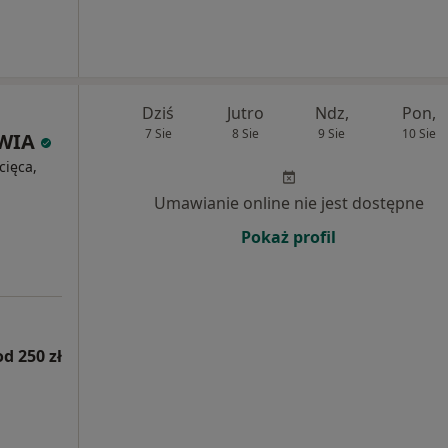
Dziś
Jutro
Ndz,
Pon,
7 Sie
8 Sie
9 Sie
10 Sie
OWIA
cięca,
Umawianie online nie jest dostępne
Pokaż profil
od 250 zł