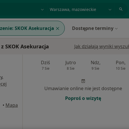
acja, badanie lub nazwisko
miasto lub dzielnica
zenie:
SKOK Asekuracja
Dostępne terminy
 z SKOK Asekuracja
Jak działają wyniki wysz
Dziś
Jutro
Ndz,
Pon,
7 Sie
8 Sie
9 Sie
10 Sie
y,
cej
Umawianie online nie jest dostępne
Poproś o wizytę
•
Mapa