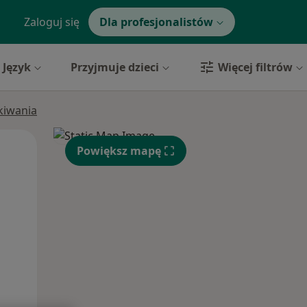
Zaloguj się
Dla profesjonalistów
Język
Przyjmuje dzieci
Więcej filtrów
ukiwania
Wt,
Śr,
Czw,
Powiększ mapę
11 Sie
12 Sie
13 Sie