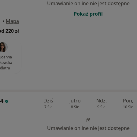
Umawianie online nie jest dostępne
Pokaż profil
•
Mapa
od 220 zł
. Joanna
łkowska
diatra
24
Dziś
Jutro
Ndz,
Pon,
7 Sie
8 Sie
9 Sie
10 Sie
Umawianie online nie jest dostępne