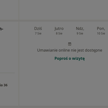
h-
Dziś
Jutro
Ndz,
Pon,
7 Sie
8 Sie
9 Sie
10 Sie
Umawianie online nie jest dostępne
Poproś o wizytę
ia 36