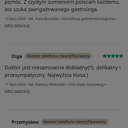
pomóc. Z czystym sumieniem polecam każdemu,
kto szuka zaangażowanego gastrologa.
13 lipca 2026
•
lek. Anna Bonalska
•
konsultacja gastroenterologiczna
•
w opinii użytkownika Robert
zgłoś nadużycie
Olga
Numer telefonu zweryfikowany
O
Doktor jest niesamowicie dokładny(!!), delikatny i
przesympatyczny. Najwyższa klasa:)
11 lipca 2026
•
lek. Mateusz Witkowski
•
USG stawu barkowego
•
w opinii użytkownika Olga
zgłoś nadużycie
Przemysław
Numer telefonu zweryfikowany
P