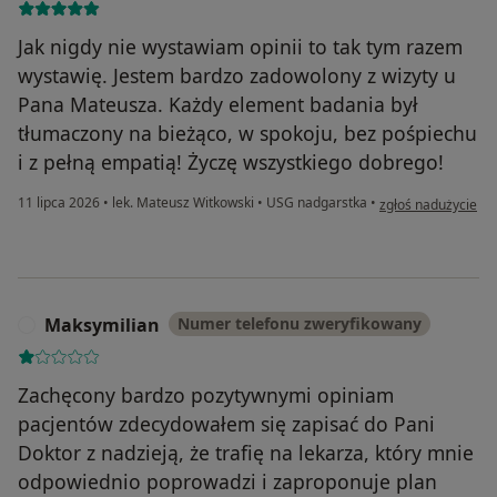
Jak nigdy nie wystawiam opinii to tak tym razem
wystawię. Jestem bardzo zadowolony z wizyty u
Pana Mateusza. Każdy element badania był
tłumaczony na bieżąco, w spokoju, bez pośpiechu
i z pełną empatią! Życzę wszystkiego dobrego!
w opinii użytkowni
11 lipca 2026
•
lek. Mateusz Witkowski
•
USG nadgarstka
•
zgłoś nadużycie
Maksymilian
Numer telefonu zweryfikowany
M
Zachęcony bardzo pozytywnymi opiniam
pacjentów zdecydowałem się zapisać do Pani
Doktor z nadzieją, że trafię na lekarza, który mnie
odpowiednio poprowadzi i zaproponuje plan