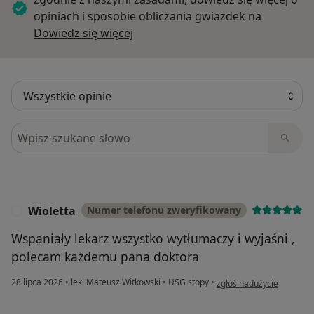
opiniach i sposobie obliczania gwiazdek na
Dowiedz się więcej o opiniach
Dowiedz się więcej
Szukaj w opiniach
Wioletta
Numer telefonu zweryfikowany
W
Wspaniały lekarz wszystko wytłumaczy i wyjaśni ,
polecam każdemu pana doktora
w opinii użytkownika Wiol
28 lipca 2026
•
lek. Mateusz Witkowski
•
USG stopy
•
zgłoś nadużycie