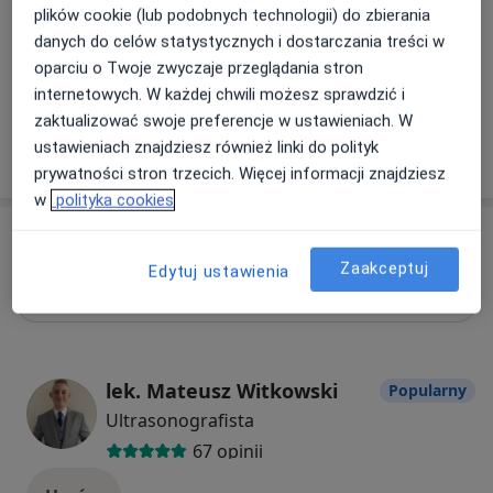
plików cookie (lub podobnych technologii) do zbierania
Umów
danych do celów statystycznych i dostarczania treści w
oparciu o Twoje zwyczaje przeglądania stron
+ 21 usług
internetowych. W każdej chwili możesz sprawdzić i
zaktualizować swoje preferencje w ustawieniach. W
ustawieniach znajdziesz również linki do polityk
W jaki sposób ustalane są ceny?
prywatności stron trzecich. Więcej informacji znajdziesz
w
polityka cookies
Specjaliści
Sprawdź swoje ubezpieczenie
Zaakceptuj
Edytuj ustawienia
Wszystkie
lek. Mateusz Witkowski
Popularny
Ultrasonografista
67 opinii