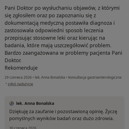
Pani Doktor po wysłuchaniu objawów, z którymi
się zgłosiłem oraz po zapoznaniu się z
dokumentacją medyczną postawiła diagnoza i
zastosowała odpowiedni sposob leczenia
przepisując stosowne leki oraz kierując na
badania, które mają uszczegółowić problem.
Bardzo zaangażowana w problemy pacjenta Pani
Doktor.
Rekomenduje
29 czerwca 2026
•
lek. Anna Bonalska
•
konsultacja gastroenterologiczna
w opinii użytkownika Emil
•
zgłoś nadużycie
lek. Anna Bonalska
Dziękuję za zaufanie i pozostawioną opinię. Życzę
pomyślnych wyników badań oraz dużo zdrowia.
30 czerwca 2026