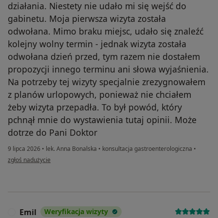
działania. Niestety nie udało mi się wejść do
gabinetu. Moja pierwsza wizyta została
odwołana. Mimo braku miejsc, udało się znaleźć
kolejny wolny termin - jednak wizyta została
odwołana dzień przed, tym razem nie dostałem
propozycji innego terminu ani słowa wyjaśnienia.
Na potrzeby tej wizyty specjalnie zrezygnowałem
z planów urlopowych, ponieważ nie chciałem
żeby wizyta przepadła. To był powód, który
pchnął mnie do wystawienia tutaj opinii. Może
dotrze do Pani Doktor
9 lipca 2026
•
lek. Anna Bonalska
•
konsultacja gastroenterologiczna
•
w opinii użytkownika Maksymilian
zgłoś nadużycie
Emil
Weryfikacja wizyty
E