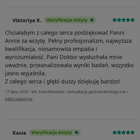
Viktoriya K.
Weryfikacja wizyty
V
Chciałabym z całego serca podziękować Panni
Annie za wizytę. Pełny profesjonalizm, najwyższa
kwalifikacja, niesamowita empatia i
wyrozumiałość. Pani Doktor wysłuchała mnie
uważnie, przeanalizowała wyniki badań, wszystko
jasno wyjaśniła.
Z całego serca i głębi duszy dziękuję bardzo!
17 lipca 2026
•
lek. Anna Bonalska
•
konsultacja gastroenterologiczna
•
w opinii użytkownika Viktoriya K.
zgłoś nadużycie
Kasia
Weryfikacja wizyty
K