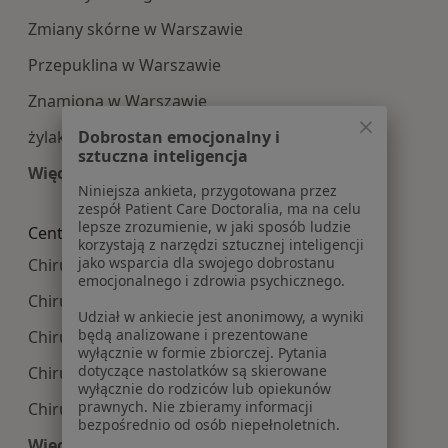
Zmiany skórne w Warszawie
Przepuklina w Warszawie
Znamiona w Warszawie
Dobrostan emocjonalny i
żylaki w Warszawie
sztuczna inteligencja
Więcej (15)
Niniejsza ankieta, przygotowana przez
Więcej w kategorii: Najczęście leczone choroby
zespół Patient Care Doctoralia, ma na celu
lepsze zrozumienie, w jaki sposób ludzie
Centra medyczne Chirurgia w pobliżu
korzystają z narzędzi sztucznej inteligencji
jako wsparcia dla swojego dobrostanu
Chirurgia centra medyczne w Piasecznie
emocjonalnego i zdrowia psychicznego.
Chirurgia centra medyczne w Pruszkowie
Udział w ankiecie jest anonimowy, a wyniki
będą analizowane i prezentowane
Chirurgia centra medyczne w Legionowie
wyłącznie w formie zbiorczej. Pytania
dotyczące nastolatków są skierowane
Chirurgia centra medyczne w Wołominie
wyłącznie do rodziców lub opiekunów
prawnych. Nie zbieramy informacji
Chirurgia centra medyczne w Łomiankach
bezpośrednio od osób niepełnoletnich.
Więcej (6)