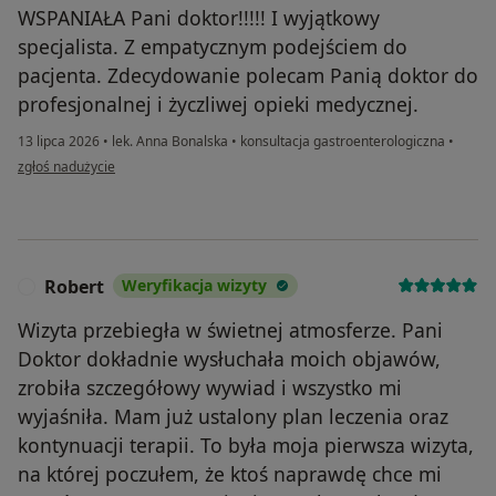
WSPANIAŁA Pani doktor!!!!! I wyjątkowy
specjalista. Z empatycznym podejściem do
pacjenta. Zdecydowanie polecam Panią doktor do
profesjonalnej i życzliwej opieki medycznej.
13 lipca 2026
•
lek. Anna Bonalska
•
konsultacja gastroenterologiczna
•
w opinii użytkownika Kasia
zgłoś nadużycie
Robert
Weryfikacja wizyty
R
Wizyta przebiegła w świetnej atmosferze. Pani
Doktor dokładnie wysłuchała moich objawów,
zrobiła szczegółowy wywiad i wszystko mi
wyjaśniła. Mam już ustalony plan leczenia oraz
kontynuacji terapii. To była moja pierwsza wizyta,
na której poczułem, że ktoś naprawdę chce mi