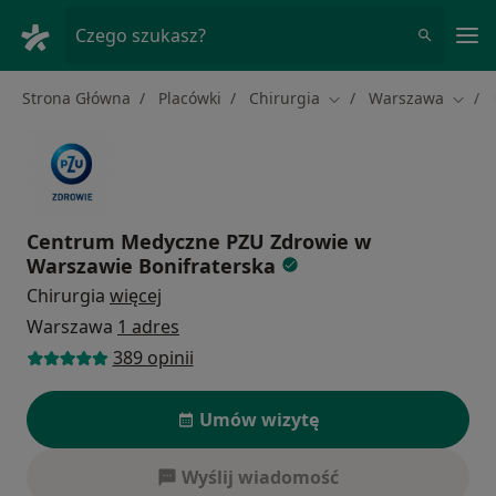
Me
Czego szukasz?
Strona Główna
Placówki
Chirurgia
Warszawa
Zmień miasto
Zmień
Centrum Medyczne PZU Zdrowie w
Warszawie Bonifraterska
Chirurgia
więcej
Warszawa
1 adres
389 opinii
Umów wizytę
Wyślij wiadomość