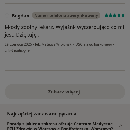
Bogdan
Numer telefonu zweryfikowany
B
Młody zdolny lekarz. Wyjaśnił wyczerpująco co mi
jest. Dziękuję .
29 czerwca 2026
•
lek. Mateusz Witkowski
•
USG stawu barkowego
•
w opinii użytkownika Bogdan
zgłoś nadużycie
Zobacz więcej
Najczęściej zadawane pytania
Porady z jakiego zakresu oferuje Centrum Medyczne
PZU Zdrowie w Warszawie Bonifraterska, Warszawa?