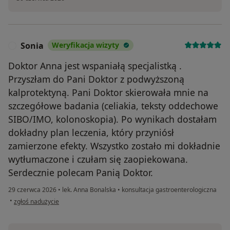
Sonia
Weryfikacja wizyty
S
Doktor Anna jest wspaniałą specjalistką .
Przyszłam do Pani Doktor z podwyższoną
kalprotektyną. Pani Doktor skierowała mnie na
szczegółowe badania (celiakia, teksty oddechowe
SIBO/IMO, kolonoskopia). Po wynikach dostałam
dokładny plan leczenia, który przyniósł
zamierzone efekty. Wszystko zostało mi dokładnie
wytłumaczone i czułam się zaopiekowana.
Serdecznie polecam Panią Doktor.
29 czerwca 2026
•
lek. Anna Bonalska
•
konsultacja gastroenterologiczna
w opinii użytkownika Sonia
•
zgłoś nadużycie