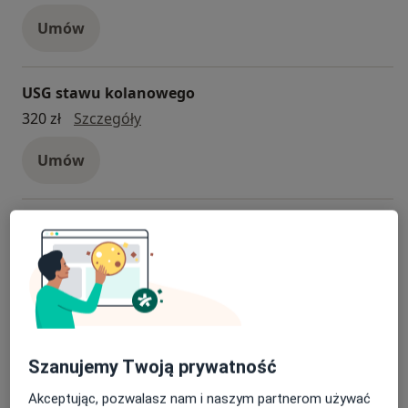
Umów
USG stawu kolanowego
USG stawu kolanowego
320 zł
Szczegóły
Umów
USG stawu skokowego
USG stawu skokowego
320 zł
Szczegóły
Umów
USG stawu łokciowego
Szanujemy Twoją prywatność
USG stawu łokciowego
320 zł
Szczegóły
Akceptując, pozwalasz nam i naszym partnerom używać