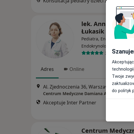
Konsultacja pediatry dzieci zdrowe
lek. Anna Mołdoc
Łukasik
Pediatra, Endokrynolog,
Endokrynolog dziecięcy
Szanuje
35 opinii
Akceptując
Adres
Online
technologii
Twoje zwyc
zaktualizo
Al. Zjednoczenia 36, Warszawa
•
Mapa
do polityk 
Centrum Medyczne Damiana Al. Zjednoczen
Akceptuje Inter Partner
Centrum Medycz