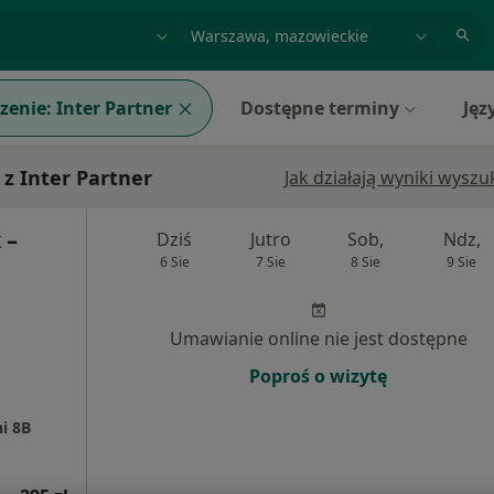
acja, badanie lub nazwisko
miasto lub dzielnica
zenie:
Inter Partner
Dostępne terminy
Jęz
z Inter Partner
Jak działają wyniki wysz
 –
Dziś
Jutro
Sob,
Ndz,
6 Sie
7 Sie
8 Sie
9 Sie
Umawianie online nie jest dostępne
Poproś o wizytę
i 8B