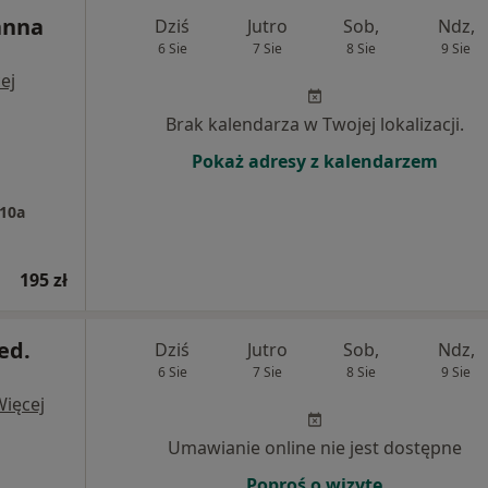
anna
Dziś
Jutro
Sob,
Ndz,
6 Sie
7 Sie
8 Sie
9 Sie
ej
Brak kalendarza w Twojej lokalizacji.
Pokaż adresy z kalendarzem
10a
195 zł
ed.
Dziś
Jutro
Sob,
Ndz,
6 Sie
7 Sie
8 Sie
9 Sie
Więcej
Umawianie online nie jest dostępne
Poproś o wizytę