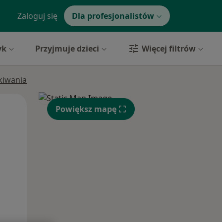
Zaloguj się
Dla profesjonalistów
yk
Przyjmuje dzieci
Więcej filtrów
ukiwania
Pon,
Wt,
Śr,
Powiększ mapę
10 Sie
11 Sie
12 Sie