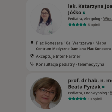
lek. Katarzyna Jo
Jóśko
·
Więc
Pediatra, Alergolog
6 opinii
Plac Konesera 10a, Warszawa
•
Mapa
Centrum Medyczne Damiana Plac Konesera 
Akceptuje Inter Partner
Konsultacja pediatry - telemedycyna
prof. dr hab. n. m
Beata Pyrżak
·
Pediatra, Endokrynolog
10 opinii