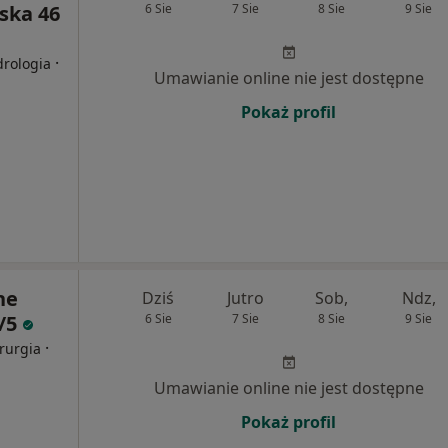
ska 46
6 Sie
7 Sie
8 Sie
9 Sie
·
drologia
Umawianie online nie jest dostępne
Pokaż profil
ne
Dziś
Jutro
Sob,
Ndz,
/5
6 Sie
7 Sie
8 Sie
9 Sie
·
irurgia
Umawianie online nie jest dostępne
Pokaż profil