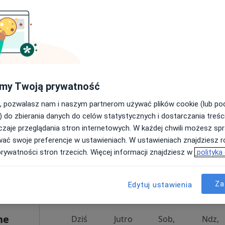
295 zł
h-
Dziś
Jutro
Sob,
Ndz,
6 Sie
7 Sie
8 Sie
9 Sie
Umawianie online nie jest dostępne
my Twoją prywatność
Poproś o wizytę
, pozwalasz nam i naszym partnerom używać plików cookie (lub p
) do zbierania danych do celów statystycznych i dostarczania treśc
zaje przeglądania stron internetowych. W każdej chwili możesz spr
wać swoje preferencje w ustawieniach. W ustawieniach znajdziesz ró
prywatności stron trzecich. Więcej informacji znajdziesz w
polityka
ia 36
Za
Edytuj ustawienia
ne
Dziś
Jutro
Sob,
Ndz,