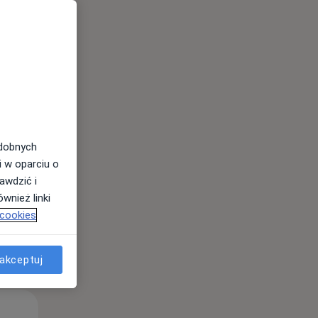
Pon,
Wt,
Śr,
10 Sie
11 Sie
12 Sie
odobnych
i w oparciu o
awdzić i
wnież linki
 cookies
akceptuj
Pon,
Wt,
Śr,