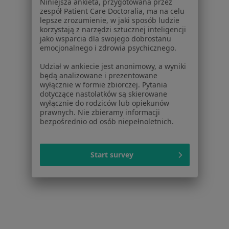
Niniejsza ankieta, przygotowana przez
Fizjoterapeuci z PZU Zdrowie w Warszawie
zespół Patient Care Doctoralia, ma na celu
lepsze zrozumienie, w jaki sposób ludzie
Więcej (15)
korzystają z narzędzi sztucznej inteligencji
Więcej w kategorii: Specjaliści w ramach PZU 
jako wsparcia dla swojego dobrostanu
emocjonalnego i zdrowia psychicznego.
Najczęście leczone choroby
Udział w ankiecie jest anonimowy, a wyniki
Choroby wieku dziecięcego Warszawa
będą analizowane i prezentowane
wyłącznie w formie zbiorczej. Pytania
Zapalenie oskrzeli Warszawa
dotyczące nastolatków są skierowane
wyłącznie do rodziców lub opiekunów
Infekcje dróg oddechowych Warszawa
prawnych. Nie zbieramy informacji
bezpośrednio od osób niepełnoletnich.
Angina Warszawa
Alergia Warszawa
Start survey
Więcej (15)
Więcej w kategorii: Najczęście leczone chorob
Strona Główna
Pediatra
Warszawa
Zmień miasto
Zmień miasto
Pzu Zdrowie
Zmień miasto