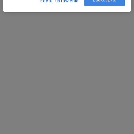
Zaakceptuj
Edytuj ustawienia
BORAMED Centrum Medyczne
·
Więcej
Pediatria, Ginekologia, Fizjoterapia
4452 opinie
Bora-Komorowskiego 21 lok. 307, Warszawa
•
Mapa
Konsultacja pediatryczna
od 220 zł
dr n. med. Edyta
lek. Joanna Bielecka-
lek. Joanna
Ulińska
Jasiocha
Białkowska
pediatra
endokrynolog
pediatra