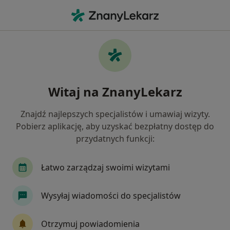
Me
Pediatra • Warszawa, mazowieckie
Filtry
Ubezpieczenie:
PZU Zdrowie
20 polecanych pediatrów w Warszawie z
Witaj na ZnanyLekarz
PZU Zdrowie
Jak działają wyniki wyszukiwania
Znajdź najlepszych specjalistów i umawiaj wizyty.
Pobierz aplikację, aby uzyskać bezpłatny dostęp do
przydatnych funkcji:
Łatwo zarządzaj swoimi wizytami
Wysyłaj wiadomości do specjalistów
lek. Joanna Białkowska
Otrzymuj powiadomienia
·
Więcej
Pediatra