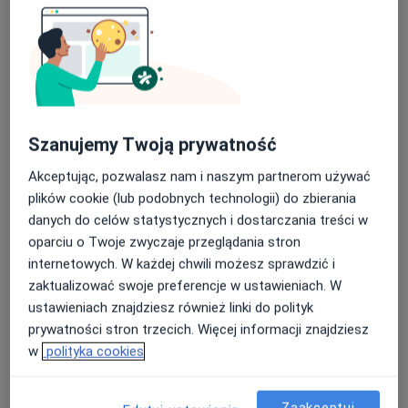
CM STREFA ZDROWIA
·
Więcej
Pediatria, Neurologia dziecięca, Psychologia
263 opinie
Adres 1
Adres 2
Szanujemy Twoją prywatność
Żegańska 48, Warszawa
•
Mapa
Akceptując, pozwalasz nam i naszym partnerom używać
Konsultacja pediatryczna
od 250 zł
plików cookie (lub podobnych technologii) do zbierania
danych do celów statystycznych i dostarczania treści w
oparciu o Twoje zwyczaje przeglądania stron
dr n. med. Bartosz
internetowych. W każdej chwili możesz sprawdzić i
Chyżyński
zaktualizować swoje preferencje w ustawieniach. W
hematolog dziecięcy
ustawieniach znajdziesz również linki do polityk
Brak dostępnych specjalistów z wolnymi terminami w tym centrum medycznym.
prywatności stron trzecich. Więcej informacji znajdziesz
w
polityka cookies
Pokaż profil