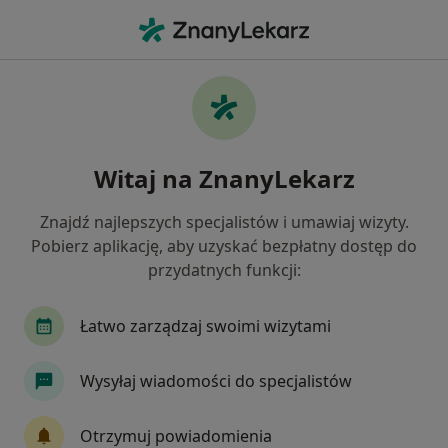
Me
Urolog • Katowice, śląskie
Filtry
Ubezpieczenie:
Medica Polska
20 polecanych urologów w Katowicach z
Witaj na ZnanyLekarz
Medica Polska
Jak działają wyniki wyszukiwania
Znajdź najlepszych specjalistów i umawiaj wizyty.
Pobierz aplikację, aby uzyskać bezpłatny dostęp do
przydatnych funkcji:
Łatwo zarządzaj swoimi wizytami
Wysyłaj wiadomości do specjalistów
Bezpieczne płatności
Otrzymuj powiadomienia