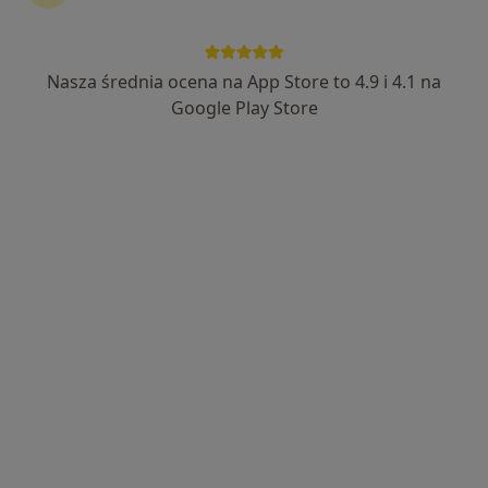
INTER-MED BĘDZIN
·
Więcej
Urologia, Interna, Chirurgia
2296 opinii
Nasza średnia ocena na App Store to 4.9 i 4.1 na
Ignacego Krasickiego 14, Będzin
•
Mapa
Google Play Store
Konsultacja urologiczna
250 zł
Pokaż więcej usług
dr n. med. Artur
lek. Piotr Krzystyniak
Borowski
urolog
urolog
Brak dostępnych specjalistów z wolnymi terminami w tym centrum medycznym.
Pokaż profil