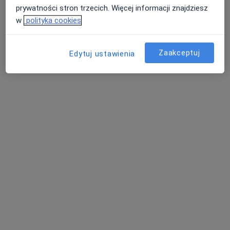
prywatności stron trzecich. Więcej informacji znajdziesz
w
polityka cookies
Zaakceptuj
Edytuj ustawienia
Bluemed Clinic Katowice Brynów
·
Urologia, Alergologia dziecięca, Ginekologia dziecięca
Więcej
4367 opinii
Świętego Huberta 6, Katowice
•
Mapa
Konsultacja urologiczna
250 zł
Pokaż więcej usług
dr n. med. Klaudia
Korlacka (Korecka)