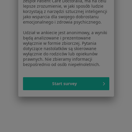
zespół Patient Care Doctoralia, ma na celu
Praca
lepsze zrozumienie, w jaki sposób ludzie
Rekrutujemy!
korzystają z narzędzi sztucznej inteligencji
Partnerzy
jako wsparcia dla swojego dobrostanu
Centrum prasowe
emocjonalnego i zdrowia psychicznego.
Kontakt
Udział w ankiecie jest anonimowy, a wyniki
będą analizowane i prezentowane
Dla pacjentów
wyłącznie w formie zbiorczej. Pytania
dotyczące nastolatków są skierowane
Lekarze
wyłącznie do rodziców lub opiekunów
Placówki medyczne
prawnych. Nie zbieramy informacji
Pytania i odpowiedzi
bezpośrednio od osób niepełnoletnich.
Usługi i zabiegi
Choroby
Start survey
Pomoc
Aplikacje mobilne
Blog dla pacjentów
Dla profesjonalistów
Cennik
Dla lekarzy