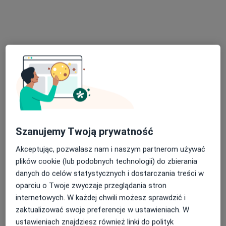
dr n. med. Klaudia Korlacka (Korecka)
W trakcie specjalizacji (Urolog), Urolog dziecięcy, Chirurg
·
Więcej
dziecięcy
129 opinii
Świętego Huberta 6, Katowice
•
Mapa
Szanujemy Twoją prywatność
Bluemed Clinic Katowice Brynów
Akceptuje Medica Polska
Akceptując, pozwalasz nam i naszym partnerom używać
plików cookie (lub podobnych technologii) do zbierania
Konsultacja urologiczna
250 zł
danych do celów statystycznych i dostarczania treści w
Specjalista nie oferuje umawiania online pod tym adresem.
oparciu o Twoje zwyczaje przeglądania stron
internetowych. W każdej chwili możesz sprawdzić i
Poproś o wizytę
zaktualizować swoje preferencje w ustawieniach. W
ustawieniach znajdziesz również linki do polityk