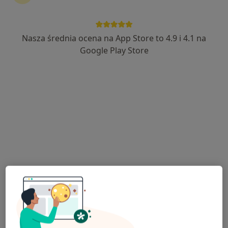
lek. Grzegorz Swalarz
·
Więcej
Chirurg dziecięcy
1191 opinii
Nasza średnia ocena na App Store to 4.9 i 4.1 na
Kościuszki 175, Katowice
•
Mapa
Google Play Store
GabinetyMed.pl
Akceptuje Medica Polska
Konsultacja chirurga dziecięcego
350 zł
Specjalista nie oferuje umawiania online pod tym adresem.
Poproś o wizytę