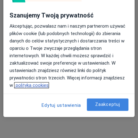
Wyróżniony
Szanujemy Twoją prywatność
lek. Anna Walęza-Widuch
·
Więcej
Chirurg dziecięcy, Chirurg onkologiczny
Akceptując, pozwalasz nam i naszym partnerom używać
52 opinie
plików cookie (lub podobnych technologii) do zbierania
danych do celów statystycznych i dostarczania treści w
Świętego Huberta 6, Katowice
•
Mapa
oparciu o Twoje zwyczaje przeglądania stron
Bluemed Clinic Katowice Brynów
internetowych. W każdej chwili możesz sprawdzić i
Akceptuje Medica Polska
zaktualizować swoje preferencje w ustawieniach. W
Konsultacja chirurgiczna dzieci
250 zł
ustawieniach znajdziesz również linki do polityk
prywatności stron trzecich. Więcej informacji znajdziesz
Specjalista nie oferuje umawiania online pod tym adresem.
w
polityka cookies
Poproś o wizytę
Zaakceptuj
Edytuj ustawienia