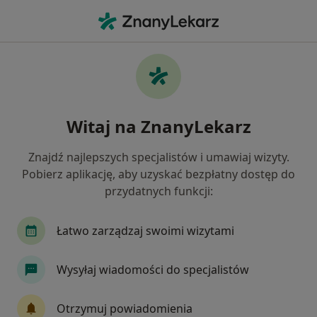
Me
Chirurg Dziecięcy • Katowice, śląskie
Filtry
Ubezpieczenie:
Medica Polska
20 polecanych chirurgów dziecięcych w
Witaj na ZnanyLekarz
Katowicach z Medica Polska
Jak działają wyniki wyszukiwania
Znajdź najlepszych specjalistów i umawiaj wizyty.
Pobierz aplikację, aby uzyskać bezpłatny dostęp do
przydatnych funkcji:
Łatwo zarządzaj swoimi wizytami
Wysyłaj wiadomości do specjalistów
Wyróżniony
Otrzymuj powiadomienia