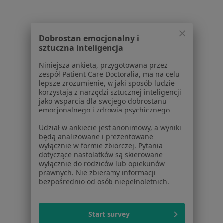
Centrum prasowe
Kontakt
Dla pacjentów
Dobrostan emocjonalny i
sztuczna inteligencja
Lekarze
Placówki medyczne
Niniejsza ankieta, przygotowana przez
zespół Patient Care Doctoralia, ma na celu
Pytania i odpowiedzi
lepsze zrozumienie, w jaki sposób ludzie
Usługi i zabiegi
korzystają z narzędzi sztucznej inteligencji
Choroby
jako wsparcia dla swojego dobrostanu
emocjonalnego i zdrowia psychicznego.
Pomoc
Aplikacje mobilne
Udział w ankiecie jest anonimowy, a wyniki
Blog dla pacjentów
będą analizowane i prezentowane
wyłącznie w formie zbiorczej. Pytania
Dla profesjonalistów
dotyczące nastolatków są skierowane
wyłącznie do rodziców lub opiekunów
Cennik
prawnych. Nie zbieramy informacji
bezpośrednio od osób niepełnoletnich.
Dla lekarzy
Dla placówek medycznych
Noa Notes
nowość
Start survey
Baza wiedzy