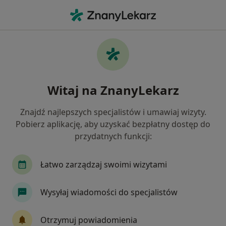
Me
Urolog Dziecięcy • Katowice, śląskie
Filtry
Ubezpieczenie:
Medica Polska
20 polecanych urologów dziecięcych w
Witaj na ZnanyLekarz
Katowicach z Medica Polska
Jak działają wyniki wyszukiwania
Znajdź najlepszych specjalistów i umawiaj wizyty.
Pobierz aplikację, aby uzyskać bezpłatny dostęp do
przydatnych funkcji:
Łatwo zarządzaj swoimi wizytami
Wysyłaj wiadomości do specjalistów
lek. Mirosław Mikosiński
Otrzymuj powiadomienia
·
Więcej
Urolog dziecięcy