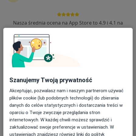
437 opinii
Świętego Huberta 6, Katowice
•
Mapa
Nasza średnia ocena na App Store to 4.9 i 4.1 na
Bluemed Clinic Katowice Brynów
Google Play Store
Akceptuje Medica Polska
Konsultacja urologiczna dzieci
250 zł
Specjalista nie oferuje umawiania online pod tym adresem.
Poproś o wizytę
Szanujemy Twoją prywatność
Akceptując, pozwalasz nam i naszym partnerom używać
plików cookie (lub podobnych technologii) do zbierania
danych do celów statystycznych i dostarczania treści w
oparciu o Twoje zwyczaje przeglądania stron
internetowych. W każdej chwili możesz sprawdzić i
zaktualizować swoje preferencje w ustawieniach. W
ustawieniach znajdziesz również linki do polityk