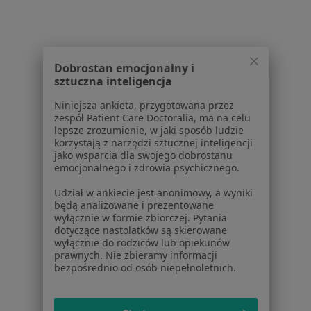
Pomoc
Aplikacje mobilne
Blog dla pacjentów
Dla profesjonalistów
Dobrostan emocjonalny i
sztuczna inteligencja
Cennik
Niniejsza ankieta, przygotowana przez
Dla lekarzy
zespół Patient Care Doctoralia, ma na celu
Dla placówek medycznych
lepsze zrozumienie, w jaki sposób ludzie
Noa Notes
korzystają z narzędzi sztucznej inteligencji
nowość
jako wsparcia dla swojego dobrostanu
Baza wiedzy
emocjonalnego i zdrowia psychicznego.
Centrum Pomocy dla Specjalisty
Udział w ankiecie jest anonimowy, a wyniki
Kontakt
będą analizowane i prezentowane
ZnanyLekarz - Strona główna
wyłącznie w formie zbiorczej. Pytania
dotyczące nastolatków są skierowane
ZnanyLekarz Sp. z o.o.
wyłącznie do rodziców lub opiekunów
ul. Kolejowa 5/7
prawnych. Nie zbieramy informacji
bezpośrednio od osób niepełnoletnich.
01-217 Warszawa, Polska
NIP: ⁠7010224868