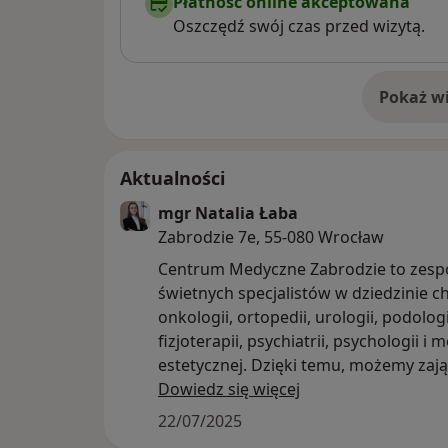
Płatność online akceptowana
Oszczędź swój czas przed wizytą.
Pokaż wi
o 
Aktualności
mgr Natalia Łaba
Zabrodzie 7e, 55-080 Wrocław
Centrum Medyczne Zabrodzie to zesp
świetnych specjalistów w dziedzinie chi
onkologii, ortopedii, urologii, podologi
fizjoterapii, psychiatrii, psychologii i
estetycznej. Dzięki temu, możemy zają
Państwa problemami kompleksowo.
Dowiedz się więcej
Zapraszamy do konsultacji i umawiani
22/07/2025
poprzez portal Znany Lekarz -