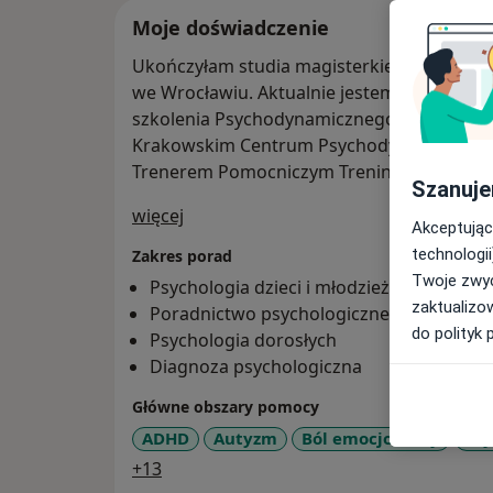
Moje doświadczenie
Ukończyłam studia magisterkie na kierunk
we Wrocławiu. Aktualnie jestem w trakcie 
szkolenia Psychodynamicznego Studium Socj
Krakowskim Centrum Psychodynamicznym. J
Trenerem Pomocniczym Treningu Zastępowa
Szanuje
O mnie
więcej
Akceptując
technologii
Zakres porad
Twoje zwyc
Psychologia dzieci i młodzieży
zaktualizo
Poradnictwo psychologiczne
do polityk 
Psychologia dorosłych
Diagnoza psychologiczna
Główne obszary pomocy
ADHD
Autyzm
Ból emocjonalny
Kry
a11y_sr_more_diseases
+13