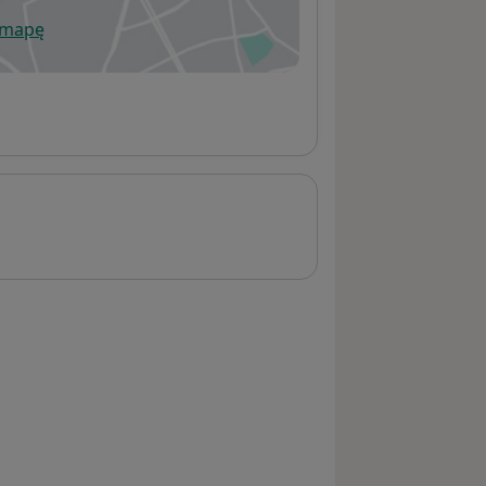
 mapę
wiera się w nowej karcie