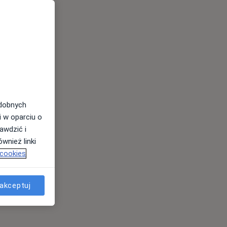
odobnych
i w oparciu o
awdzić i
wnież linki
 cookies
akceptuj