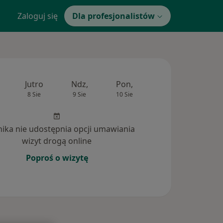
Zaloguj się
Dla profesjonalistów
Jutro
Ndz,
Pon,
Wt,
Śr,
8 Sie
9 Sie
10 Sie
11 Sie
12 Si
inika nie udostępnia opcji umawiania
wizyt drogą online
Poproś o wizytę