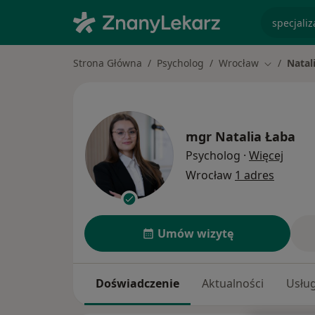
specjaliz
Strona Główna
Psycholog
Wrocław
Natal
Zmień mia
mgr
Natalia Łaba
O spec
Psycholog
·
Więcej
Wrocław
1 adres
Umów wizytę
Doświadczenie
Aktualności
Usług