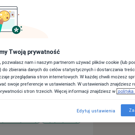
u psychologia na Uniwersytecie SWPS
dwuletniego
oterapii i Psychoterapii Młodzieży w
estem również trenerem TUS jak i
nia Agresji (Amity ART).
my Twoją prywatność
, pozwalasz nam i naszym partnerom używać plików cookie (lub p
) do zbierania danych do celów statystycznych i dostarczania treśc
zaje przeglądania stron internetowych. W każdej chwili możesz spr
wać swoje preferencje w ustawieniach. W ustawieniach znajdziesz ró
prywatności stron trzecich. Więcej informacji znajdziesz w
polityka
Za
Edytuj ustawienia
zys emocjonalny
Kryzys życiowy