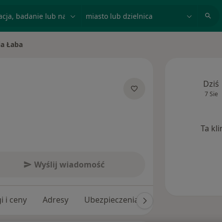
acja, badanie lub nazwisko
miasto lub dzielnica
ia Łaba
sto
Dziś
7 Sie
jalizacjach
Ta kl
Wyślij wiadomość
i i ceny
Adresy
Ubezpieczenia
Opinie