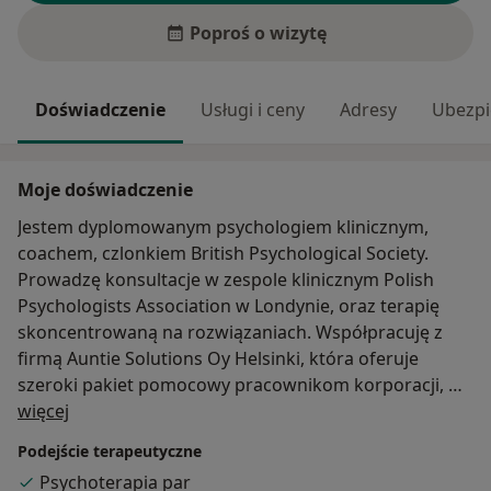
Poproś o wizytę
Doświadczenie
Usługi i ceny
Adresy
Ubezpi
Moje doświadczenie
Jestem dyplomowanym psychologiem klinicznym,
coachem, czlonkiem British Psychological Society.
Prowadzę konsultacje w zespole klinicznym Polish
Psychologists Association w Londynie, oraz terapię
skoncentrowaną na rozwiązaniach. Współpracuję z
firmą Auntie Solutions Oy Helsinki, która oferuje
szeroki pakiet pomocowy pracownikom korporacji, w
O mnie
zakresie wsparcia i poradnictwa psychologicznego. Od
więcej
lat pomagam również polskojęzycznym pacjentom
Podejście terapeutyczne
przychodni Dr Jolanty Rodriguez w Wiedniu, oraz
Psychoterapia par
osobom na emigracji w różnych krajach. Organizuję i