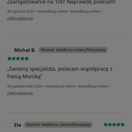
Zaangażowanie na 100! Naprawdę polecam!
30 stycznia 2025
•
Konsultacja online
•
konsultacja online
•
w opinii użytkownika Pacjent
zgłoś nadużycie
Michał B.
Numer telefonu zweryfikowany
M
„Świetny specjalista, polecam współpracę z
Panią Moniką”
30 października 2024
•
Konsultacja online
•
konsultacja online
•
w opinii użytkownika Michał B.
zgłoś nadużycie
Ela
Numer telefonu zweryfikowany
E