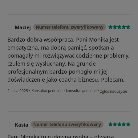
Maciej
Numer telefonu zweryfikowany
M
Bardzo dobra współpraca. Pani Monika jest
empatyczna, ma dobrą pamięć, spotkania
pomagały mi rozwiązywać codzienne problemy,
czułem się wysłuchany. Na gruncie
profesjonalnym bardzo pomogło mi jej
doświadczenie jako coacha biznesu. Polecam.
w opinii użytkownika 
2 lipca 2025
•
Konsultacja online
•
konsultacja online
•
zgłoś nadużycie
Kasia
Numer telefonu zweryfikowany
K
Pani Monika to cudowna osoba – otwarta,