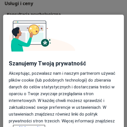
Usługi i ceny
Konsultacja psychologiczna
200 zł
Szczegóły
Konsultacja psychologiczna (pierwsza wizyta)
200 zł
Szczegóły
Konsultacja psychologiczna online
Szanujemy Twoją prywatność
200 zł
Szczegóły
Akceptując, pozwalasz nam i naszym partnerom używać
plików cookie (lub podobnych technologii) do zbierania
Coaching
danych do celów statystycznych i dostarczania treści w
150 zł
Szczegóły
oparciu o Twoje zwyczaje przeglądania stron
internetowych. W każdej chwili możesz sprawdzić i
Konsultacja online
zaktualizować swoje preferencje w ustawieniach. W
Od 150 zł
Szczegóły
ustawieniach znajdziesz również linki do polityk
prywatności stron trzecich. Więcej informacji znajdziesz
+ 9 usług