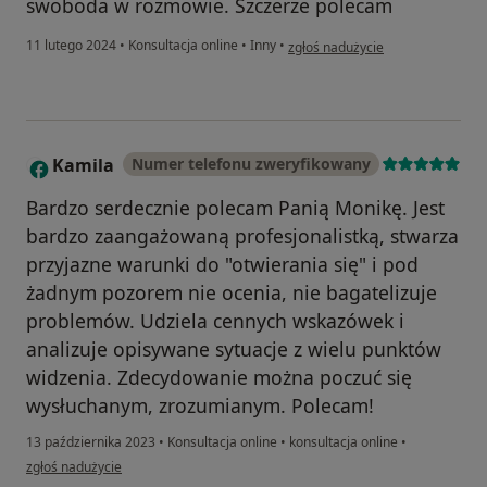
swoboda w rozmowie. Szczerze polecam
w opinii użytkownika Z.
11 lutego 2024
•
Konsultacja online
•
Inny
•
zgłoś nadużycie
Kamila
Numer telefonu zweryfikowany
K
Bardzo serdecznie polecam Panią Monikę. Jest
bardzo zaangażowaną profesjonalistką, stwarza
przyjazne warunki do "otwierania się" i pod
żadnym pozorem nie ocenia, nie bagatelizuje
problemów. Udziela cennych wskazówek i
analizuje opisywane sytuacje z wielu punktów
widzenia. Zdecydowanie można poczuć się
wysłuchanym, zrozumianym. Polecam!
13 października 2023
•
Konsultacja online
•
konsultacja online
•
w opinii użytkownika Kamila
zgłoś nadużycie