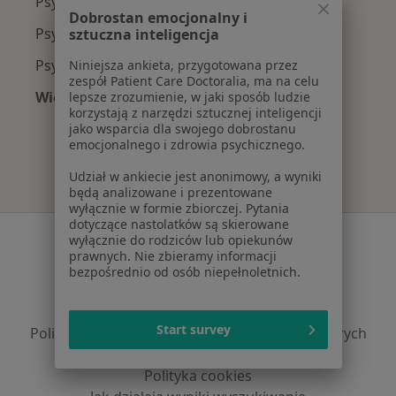
Psycholodzy z Medicover w Wrocławiu
Dobrostan emocjonalny i
Psycholodzy z INTER Polska w Wrocławiu
sztuczna inteligencja
Psycholodzy z Compensa w Wrocławiu
Niniejsza ankieta, przygotowana przez
zespół Patient Care Doctoralia, ma na celu
Więcej (3)
lepsze zrozumienie, w jaki sposób ludzie
korzystają z narzędzi sztucznej inteligencji
Więcej w kategorii: Najpopularniejsze ubezpie
jako wsparcia dla swojego dobrostanu
emocjonalnego i zdrowia psychicznego.
Udział w ankiecie jest anonimowy, a wyniki
będą analizowane i prezentowane
wyłącznie w formie zbiorczej. Pytania
dotyczące nastolatków są skierowane
Serwis
wyłącznie do rodziców lub opiekunów
prawnych. Nie zbieramy informacji
Regulamin
bezpośrednio od osób niepełnoletnich.
Polityka prywatności pacjentów
Polityka prywatności profesjonalistów
Start survey
Polityka prywatności dla profesjonalistów, których
dane pozyskaliśmy samodzielnie
Polityka cookies