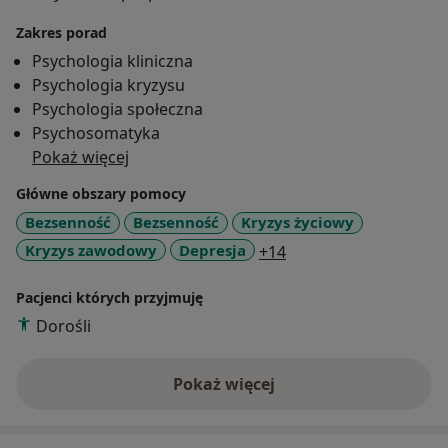
prowadzę warsztaty dla grup i par, w zakresie zdrowia
Zakres porad
psychicznego i ogólnego dobrostanu
Psychologia kliniczna
psychologicznego, jak również terapie indywidualne.
Psychologia kryzysu
Sesje odbywają się w języku polskim, włoskim lub
Psychologia społeczna
angielskim. Na wizyty i konsultacje można umówić się
Psychosomatyka
online, lub osobiście we Wrocławiu i w Londynie.
Pokaż więcej
Główne obszary pomocy
Bezsenność
Bezsenność
Kryzys życiowy
a11y_sr_more_diseas
Kryzys zawodowy
Depresja
+14
Pacjenci których przyjmuję
Dorośli
Pokaż więcej
o doświadczeniu