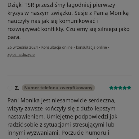
Dzięki TSR przeszliśmy łagodniej pierwszy
kryzys w naszym związku. Sesje z Panią Moniką
nauczyły nas jak się komunikować i
rozwiązywać konflikty. Czujemy się silniejsi jako
para.
26 września 2024
•
Konsultacja online
•
konsultacja online
•
w opinii użytkownika Ela
zgłoś nadużycie
Z.
Numer telefonu zweryfikowany
Z
Pani Monika jest niesamowicie serdeczna,
wizyty zawsze kończyły się z dużo lepszym
nastawieniem. Umiejętne podpowiedzi jak
radzić sobie z sytuacjami stresującymi lub
innymi wyzwaniami. Poczucie humoru i