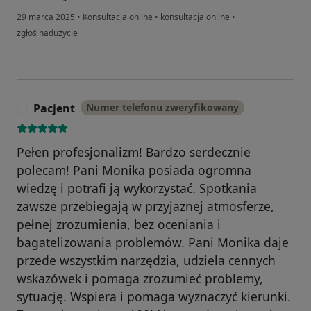
29 marca 2025
•
Konsultacja online
•
konsultacja online
•
w opinii użytkownika Magdalena
zgłoś nadużycie
Pacjent
Numer telefonu zweryfikowany
P
Pełen profesjonalizm! Bardzo serdecznie
polecam! Pani Monika posiada ogromna
wiedzę i potrafi ją wykorzystać. Spotkania
zawsze przebiegają w przyjaznej atmosferze,
pełnej zrozumienia, bez oceniania i
bagatelizowania problemów. Pani Monika daje
przede wszystkim narzędzia, udziela cennych
wskazówek i pomaga zrozumieć problemy,
sytuację. Wspiera i pomaga wyznaczyć kierunki.