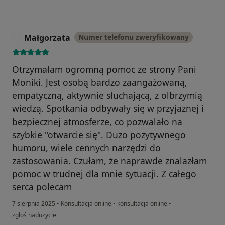
Małgorzata
Numer telefonu zweryfikowany
M
Otrzymałam ogromną pomoc ze strony Pani
Moniki. Jest osobą bardzo zaangażowaną,
empatyczną, aktywnie słuchającą, z olbrzymią
wiedzą. Spotkania odbywały się w przyjaznej i
bezpiecznej atmosferze, co pozwalało na
szybkie "otwarcie się". Duzo pozytywnego
humoru, wiele cennych narzędzi do
zastosowania. Czułam, że naprawde znalazłam
pomoc w trudnej dla mnie sytuacji. Z całego
serca polecam
7 sierpnia 2025
•
Konsultacja online
•
konsultacja online
•
w opinii użytkownika Małgorzata
zgłoś nadużycie