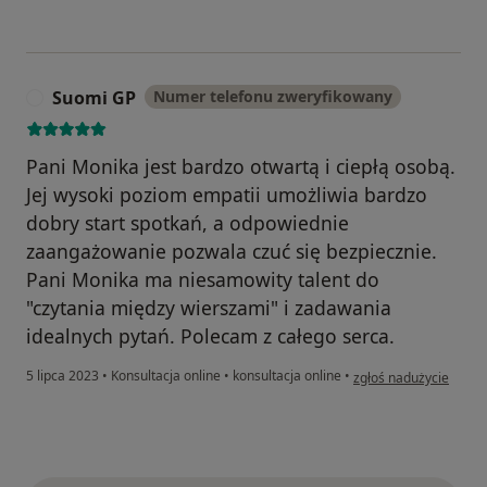
Suomi GP
Numer telefonu zweryfikowany
S
Pani Monika jest bardzo otwartą i ciepłą osobą.
Jej wysoki poziom empatii umożliwia bardzo
dobry start spotkań, a odpowiednie
zaangażowanie pozwala czuć się bezpiecznie.
Pani Monika ma niesamowity talent do
"czytania między wierszami" i zadawania
idealnych pytań. Polecam z całego serca.
w opinii użytkownika 
5 lipca 2023
•
Konsultacja online
•
konsultacja online
•
zgłoś nadużycie