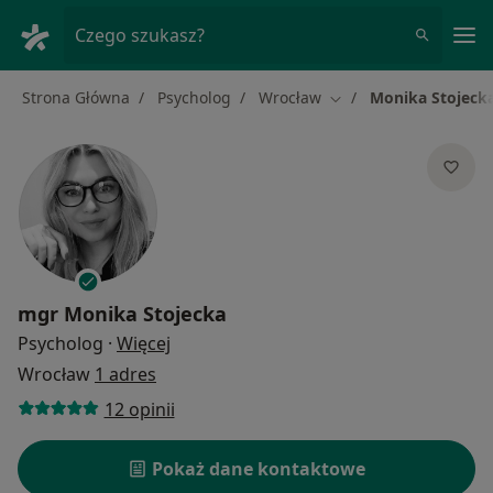
Me
Czego szukasz?
Strona Główna
Psycholog
Wrocław
Monika Stojeck
Zmień miasto
mgr
Monika Stojecka
O specjalizacjach
Psycholog
·
Więcej
Wrocław
1 adres
12 opinii
Pokaż dane kontaktowe