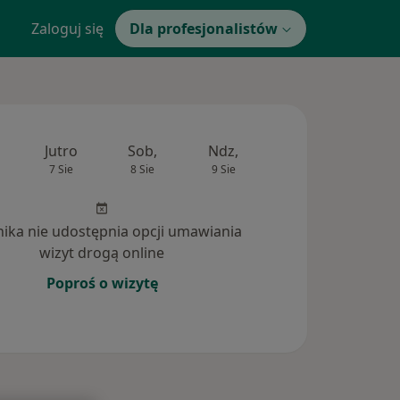
Zaloguj się
Dla profesjonalistów
Jutro
Sob,
Ndz,
Pon,
Wt,
7 Sie
8 Sie
9 Sie
10 Sie
11 Si
inika nie udostępnia opcji umawiania
wizyt drogą online
Poproś o wizytę
nia (3)