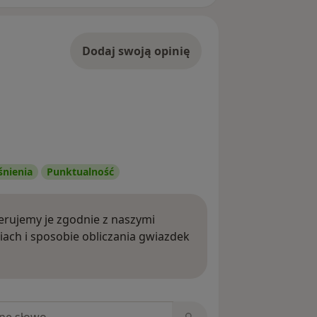
Dodaj swoją opinię
śnienia
Punktualność
rujemy je zgodnie z naszymi
iach i sposobie obliczania gwiazdek
ięcej o opiniach
niach