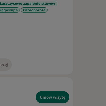
Łuszczycowe zapalenie stawów
kręgosłupa
Osteoporoza
iseases
ęcej
doświadczeniu
Umów wizytę