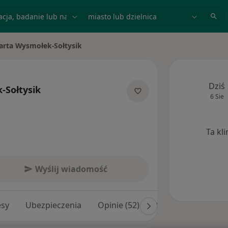
acja, badanie lub nazwisko
miasto lub dzielnica
arta Wysmołek-Sołtysik
miasto
Dziś
-Sołtysik
6 Sie
ecjalizacjach
Ta kl
Wyślij wiadomość
esy
Ubezpieczenia
Opinie (52)
Odpowiedzi na pyta