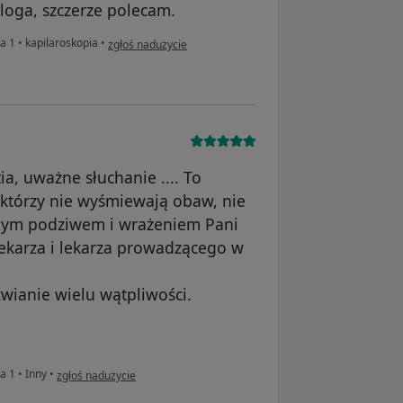
loga, szczerze polecam.
w opinii użytkownika Gabriela
wa 1
•
kapilaroskopia
•
zgłoś nadużycie
, uważne słuchanie .... To
.. którzy nie wyśmiewają obaw, nie
nym podziwem i wrażeniem Pani
lekarza i lekarza prowadzącego w
zwianie wielu wątpliwości.
w opinii użytkownika Justyna
wa 1
•
Inny
•
zgłoś nadużycie