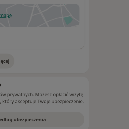
 mapę
wiera się w nowej karcie
ęcej
adresie
h
ntów prywatnych. Możesz opłacić wizytę
ę, który akceptuje Twoje ubezpieczenie.
według ubezpieczenia