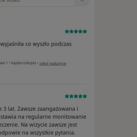
 wyjaśniła co wyszło podczas
w opinii użytkownika JMK
owa 1
•
kapilaroskopia
•
zgłoś nadużycie
e 3 lat. Zawsze zaangażowana i
, stawia na regularne monitowanie
eczenie. Na wizycie zawsze jest
odpowie na wszystkie pytania.