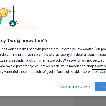
w Narodowym Instytucie Geriatrii
z którym jestem związana do tej pory,
apii Biologicznej. Doświadczenie
 uzdrowiskowy w Klinice "pod
swoją wiedzę uczestnicząc w
my Twoją prywatność
matologicznych. Jestem
zawskiego Uniwersytetu Medycznego ,
i leczeniem pacjentów z chorobami
, pozwalasz nam i naszym partnerom używać plików cookie (lub p
que de Lille we Francji. Kursy: -Kurs
 Wykonuje badanie kapilaroskopowe
) do zbierania danych do celów statystycznych i dostarczania treśc
zdrowiskowej i fizykalnej
zaje przeglądania stron internetowych. W każdej chwili możesz spr
lneologii i Medycyny Fizykalnej -
wać swoje preferencje w ustawieniach. W ustawieniach znajdziesz ró
ystwa Reumatologicznego, zakończone
prywatności stron trzecich. Więcej informacji znajdziesz w
polityka
uski, Angielski
Za
Edytuj ustawienia