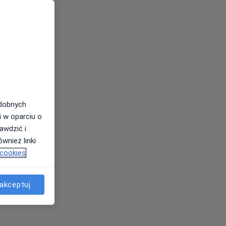
odobnych
i w oparciu o
awdzić i
wnież linki
 cookies
akceptuj