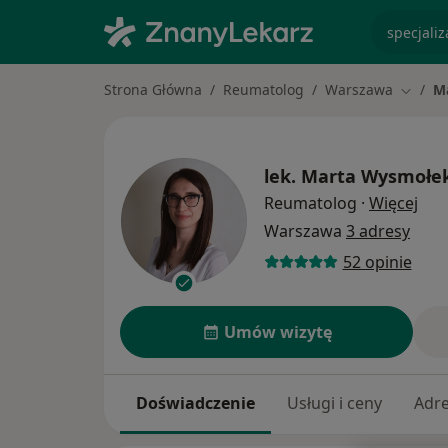
specjaliz
Strona Główna
Reumatolog
Warszawa
M
Zmień 
lek.
Marta Wysmołek
O sp
Reumatolog
·
Więcej
Warszawa
3 adresy
52 opinie
Umów wizytę
Doświadczenie
Usługi i ceny
Adr