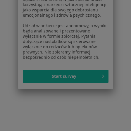
Choroby reumatologiczne w Otwocku
korzystają z narzędzi sztucznej inteligencji
jako wsparcia dla swojego dobrostanu
Choroby reumatologiczne w Wołominie
emocjonalnego i zdrowia psychicznego.
Więcej (11)
Udział w ankiecie jest anonimowy, a wyniki
Więcej w kategorii: W pobliżu Warszawy
będą analizowane i prezentowane
wyłącznie w formie zbiorczej. Pytania
Schorzenia w Warszawie
dotyczące nastolatków są skierowane
wyłącznie do rodziców lub opiekunów
Nadciśnienie tętnicze w Warszawie
prawnych. Nie zbieramy informacji
bezpośrednio od osób niepełnoletnich.
Niewydolność serca w Warszawie
Choroba wieńcowa w Warszawie
Start survey
Cukrzyca w Warszawie
Zaburzenia rytmu serca w Warszawie
Więcej (15)
Więcej w kategorii: Schorzenia w Warszawie
Strona Główna
Choroby
Choroby Reumatologiczne
Zmień 