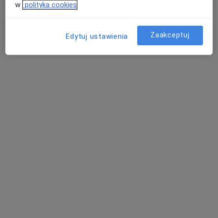
w
polityka cookies
Konsultacja fizjoterapeutyczna
200 zł
Specjalista nie oferuje umawiania online pod tym adresem.
Zaakceptuj
Edytuj ustawienia
Poproś o wizytę
Bezpieczne płatności
mgr Tomasz Sołowiński
·
Więcej
Fizjoterapeuta
257 opinii
Adres
Online