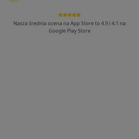
Nasza średnia ocena na App Store to 4.9 i 4.1 na
Google Play Store
Bezpieczne płatności
mgr Agnieszka Kuklewska
·
Więcej
Psycholog, Psychoterapeuta
37 opinii
Adres
Online
Wspólna 61, Warszawa
•
Mapa
Psychoterapia stacjonarnie
Konsultacja psychologiczna
310 zł
Specjalista nie oferuje umawiania online pod tym adresem.
Poproś o wizytę