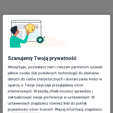
Konsultacja dietetyczna
od 180 zł
Specjalista nie oferuje umawiania online pod tym adresem.
Poproś o wizytę
Szanujemy Twoją prywatność
Akceptując, pozwalasz nam i naszym partnerom używać
plików cookie (lub podobnych technologii) do zbierania
danych do celów statystycznych i dostarczania treści w
mgr Marian Plewako
oparciu o Twoje zwyczaje przeglądania stron
·
Więcej
Fizjoterapeuta
internetowych. W każdej chwili możesz sprawdzić i
82 opinie
zaktualizować swoje preferencje w ustawieniach. W
ustawieniach znajdziesz również linki do polityk
Wawrzyńca Surowieckiego 12, Warszawa
•
Mapa
prywatności stron trzecich. Więcej informacji znajdziesz
Ortoprogres_mgr Marian Plewako