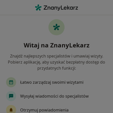
Me
Choroby Reumatologiczne • Warszawa, mazowieckie
Filtry
• 1
Ubezpieczenie
Map
Choroby reumatologiczne specjaliści w
Witaj na ZnanyLekarz
Warszawie
Jak działają wyniki wyszukiwania
Znajdź najlepszych specjalistów i umawiaj wizyty.
Pobierz aplikację, aby uzyskać bezpłatny dostęp do
przydatnych funkcji:
Jakiego specjalisty szukasz?
Fizjoterapeuta
Internista
Dermatolog
Łatwo zarządzaj swoimi wizytami
Wysyłaj wiadomości do specjalistów
Otrzymuj powiadomienia