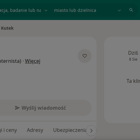
acja, badanie lub nazwisko
miasto lub dzielnica
 Kutek
to
Dziś
8 Sie
O specjalizacjach
nternista)
·
Więcej
Ta kl
Wyślij wiadomość
i i ceny
Adresy
Ubezpieczenia
Opinie (7)