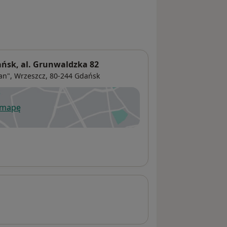
sk, al. Grunwaldzka 82
an",
Wrzeszcz
, 80-244
Gdańsk
 mapę
wiera się w nowej karcie