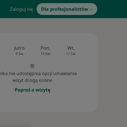
Zaloguj się
Dla profesjonalistów
Jutro
Pon,
Wt,
Śr,
Czw
9 Sie
10 Sie
11 Sie
12 Sie
13 Si
inika nie udostępnia opcji umawiania
wizyt drogą online
Poproś o wizytę