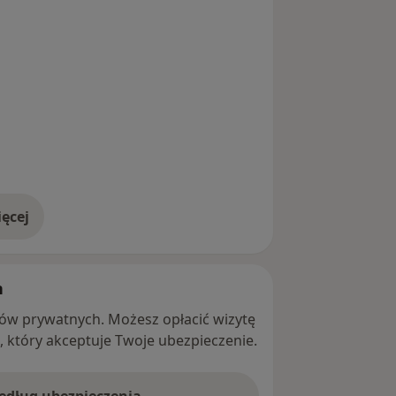
ęcej
adresie
h
ntów prywatnych. Możesz opłacić wizytę
ę, który akceptuje Twoje ubezpieczenie.
według ubezpieczenia