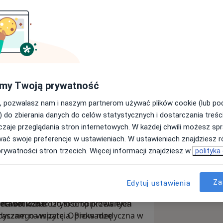
chorób wewnętrznych. W swojej
opartą na faktach medycynę (EBM)
zę, że dokładne wysłuchanie to
latego do każdego problemu
wartością.
my Twoją prywatność
, pozwalasz nam i naszym partnerom używać plików cookie (lub p
) do zbierania danych do celów statystycznych i dostarczania treśc
makoterapia to tylko jeden z
zaje przeglądania stron internetowych. W każdej chwili możesz spr
acisk na fundamenty zdrowia:
wać swoje preferencje w ustawieniach. W ustawieniach znajdziesz ró
ość fizyczną
, higienę snu, odżywianie
prywatności stron trzecich. Więcej informacji znajdziesz w
polityka
magam pacjentom wdrażać trwałe
leczeniu i prewencji chorób
Za
Edytuj ustawienia
e zdrowie holistycznie, wyjaśni plan
ie nawet w bardzo skomplikowanych
etaboliczne:
Otyłość to przewlekła
raszam na wizytę. Opieka medyczna w
dycznego wsparcia. Prowadzę