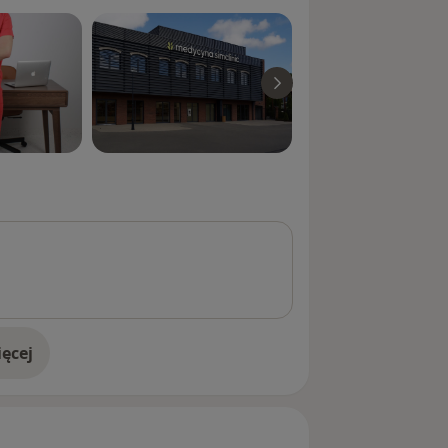
ę dedykowane, badania
rzusznej, płuc oraz tkanki
 ocenę narządów wewnętrznych i
również szybką ocenę
 jednoczasowej konsultacji
zesne, obrazowe przedłużenie
danie to wykonuję bezpośrednio
e ocenić Twój problem i przyspieszyć
m:
Zajmuję się diagnostyką i leczeniem
terapii przeciwnowotworowych.
m na
ęcej
neuropatię
oraz diagnozuję i
doświadczeniu
(z wykorzystaniem USG płuc).
wego:
Zmagasz się z przewlekłym
.
blokady punktów spustowych
– to