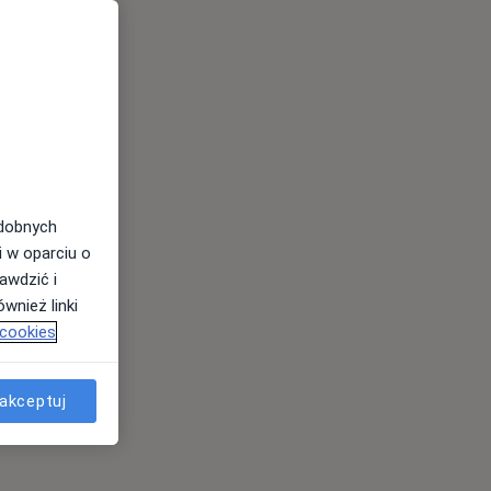
odobnych
i w oparciu o
awdzić i
wnież linki
 cookies
akceptuj