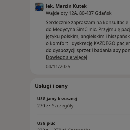
skuteczna i bezpieczna metoda pozwa
lek. Marcin Kutek
dolegliwości bólowych narządu ruchu 
Wajdeloty 12A, 80-437 Gdańsk
Serdecznie zapraszam na konsultacje
do Medycyna SimClinic. Przyjmuję pa
języku polskim, angielskim i hiszpań
o komfort i dyskrecję KAŻDEGO pacje
do dyspozycji sprzęt i badania aby p
zdiagnozować każdy problem.
Dowiedz się więcej
04/11/2025
Usługi i ceny
USG jamy brzusznej
270 zł
Szczegóły
USG płuc