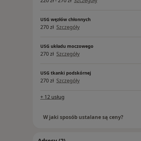
220 zł - 270 zł
Szczegóły
USG węzłów chłonnych
270 zł
Szczegóły
USG układu moczowego
270 zł
Szczegóły
USG tkanki podskórnej
270 zł
Szczegóły
+ 12 usług
W jaki sposób ustalane są ceny?
Adresy (2)