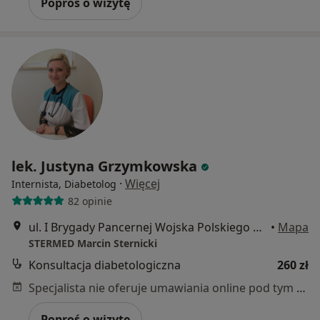
Poproś o wizytę
lek. Justyna Grzymkowska
·
Więcej
Internista, Diabetolog
82 opinie
ul. I Brygady Pancernej Wojska Polskiego 36, Wejherowo
•
Mapa
STERMED Marcin Sternicki
Konsultacja diabetologiczna
260 zł
Specjalista nie oferuje umawiania online pod tym adresem.
Poproś o wizytę