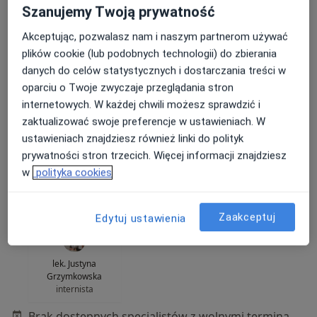
Szanujemy Twoją prywatność
Akceptując, pozwalasz nam i naszym partnerom używać
plików cookie (lub podobnych technologii) do zbierania
danych do celów statystycznych i dostarczania treści w
oparciu o Twoje zwyczaje przeglądania stron
internetowych. W każdej chwili możesz sprawdzić i
STERMED Marcin Sternicki
zaktualizować swoje preferencje w ustawieniach. W
·
Więcej
Interna, Radiologia, Ginekologia
ustawieniach znajdziesz również linki do polityk
505 opinii
prywatności stron trzecich. Więcej informacji znajdziesz
w
polityka cookies
ul. I Brygady Pancernej Wojska Polskiego 36, Wejherowo
•
Mapa
Konsultacja internistyczna
250 zł
Zaakceptuj
Edytuj ustawienia
lek. Justyna
Grzymkowska
internista
Brak dostępnych specjalistów z wolnymi terminami w tym centrum medycznym.