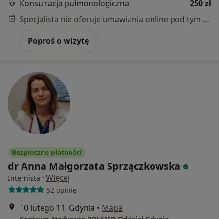
Konsultacja pulmonologiczna
250 zł
Specjalista nie oferuje umawiania online pod tym adresem.
Poproś o wizytę
Bezpieczne płatności
dr Anna Małgorzata Sprzączkowska
·
Więcej
Internista
52 opinie
10 lutego 11, Gdynia
•
Mapa
Centrum Medyczne POLMED Oddział Gdynia