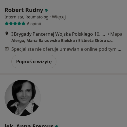
Robert Rudny
·
Więcej
Internista, Reumatolog
6 opinii
I Brygady Pancernej Wojska Polskiego 10, Wejherowo
•
Mapa
Alerga, Maria Barzowska Bielska i Elżbieta Skóra s.c.
Specjalista nie oferuje umawiania online pod tym adresem.
Poproś o wizytę
lek. Anna Eremus