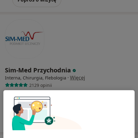
Sim-Med Przychodnia
·
Więcej
Interna, Chirurgia, Flebologia
2129 opinii
Rzeźnicka 9, Wejherowo
•
Mapa
Brak dostępnych specjalistów z wolnymi terminami w tym centrum medycznym.
Pokaż profil