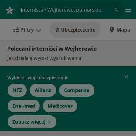
Me
Internista • Wejherowo, pomorskie
Filtry
Ubezpieczenie
Mapa
Polecani interniści w Wejherowie
Jak działają wyniki wyszukiwania
Wybierz swoje ubezpieczenie
NFZ
Allianz
Compensa
Enel-med
Medicover
Zobacz więcej