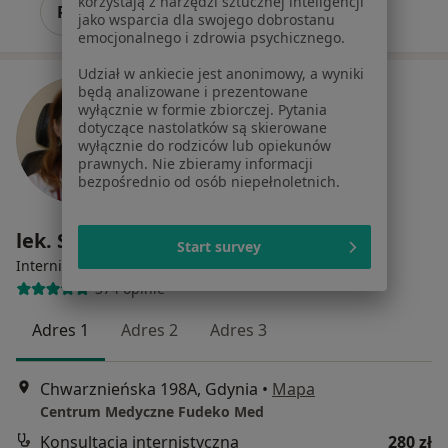
korzystają z narzędzi sztucznej inteligencji
Poproś o wizytę
jako wsparcia dla swojego dobrostanu
emocjonalnego i zdrowia psychicznego.
Udział w ankiecie jest anonimowy, a wyniki
będą analizowane i prezentowane
wyłącznie w formie zbiorczej. Pytania
dotyczące nastolatków są skierowane
wyłącznie do rodziców lub opiekunów
prawnych. Nie zbieramy informacji
bezpośrednio od osób niepełnoletnich.
lek. Sylwia Wolf
Start survey
·
Więcej
Internista, Endokrynolog
374 opinie
Adres 1
Adres 2
Adres 3
Chwarznieńska 198A, Gdynia
•
Mapa
Centrum Medyczne Fudeko Med
Konsultacja internistyczna
280 zł