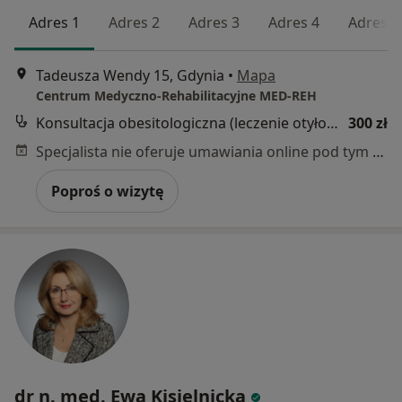
Adres 1
Adres 2
Adres 3
Adres 4
Adres 5
Tadeusza Wendy 15, Gdynia
•
Mapa
Centrum Medyczno-Rehabilitacyjne MED-REH
Konsultacja obesitologiczna (leczenie otyłości)
300 zł
Specjalista nie oferuje umawiania online pod tym adresem.
Poproś o wizytę
dr n. med. Ewa Kisielnicka