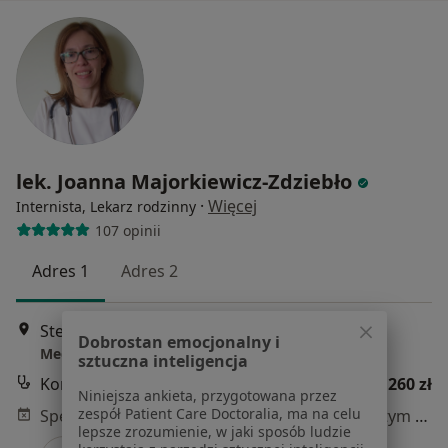
lek. Joanna Majorkiewicz-Zdziebło
·
Więcej
Internista, Lekarz rodzinny
107 opinii
Adres 1
Adres 2
Stefana Batorego 9/u3, Gdynia
•
Mapa
Dobrostan emocjonalny i
Medyczna Gdynia
sztuczna inteligencja
Konsultacja internistyczna
260 zł
Niniejsza ankieta, przygotowana przez
zespół Patient Care Doctoralia, ma na celu
Specjalista nie oferuje umawiania online pod tym adresem.
lepsze zrozumienie, w jaki sposób ludzie