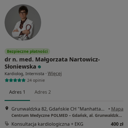
Bezpieczne płatności
dr n. med. Małgorzata Nartowicz-
Słoniewska
·
Więcej
Kardiolog, Internista
24 opinie
Adres 1
Adres 2
Grunwaldzka 82, Gdańskie CH "Manhattan", Gdańsk
•
Mapa
Centrum Medyczne POLMED – Gdańsk, al. Grunwaldzka 82
Konsultacja kardiologiczna + EKG
400 zł