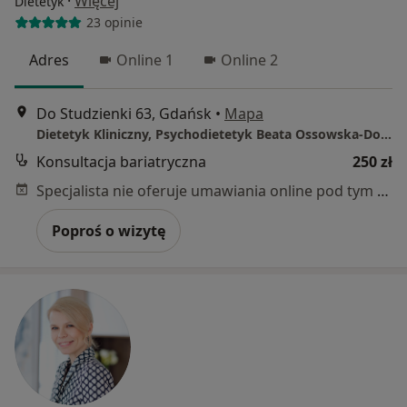
·
Więcej
Dietetyk
23 opinie
Adres
Online 1
Online 2
Do Studzienki 63, Gdańsk
•
Mapa
Dietetyk Kliniczny, Psychodietetyk Beata Ossowska-Dorosz
Konsultacja bariatryczna
250 zł
Specjalista nie oferuje umawiania online pod tym adresem.
Poproś o wizytę