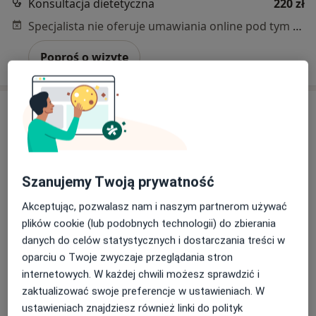
Konsultacja dietetyczna
220 zł
Specjalista nie oferuje umawiania online pod tym adresem.
Poproś o wizytę
Szanujemy Twoją prywatność
Akceptując, pozwalasz nam i naszym partnerom używać
Bezpieczne płatności
plików cookie (lub podobnych technologii) do zbierania
mgr Karolina Wzorek-Sobierajska
danych do celów statystycznych i dostarczania treści w
·
Więcej
Dietetyk
oparciu o Twoje zwyczaje przeglądania stron
40 opinii
internetowych. W każdej chwili możesz sprawdzić i
zaktualizować swoje preferencje w ustawieniach. W
Adres 1
Adres 2
Online
ustawieniach znajdziesz również linki do polityk