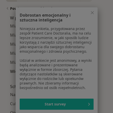
Powiązane wyszukiwania
Dobrostan emocjonalny i
W pobliżu Gdańska
sztuczna inteligencja
Miażdżyca w Gdyni
Niniejsza ankieta, przygotowana przez
zespół Patient Care Doctoralia, ma na celu
Miażdżyca w Starogardzie Gdańskim
lepsze zrozumienie, w jaki sposób ludzie
korzystają z narzędzi sztucznej inteligencji
Miażdżyca w Wejherowie
jako wsparcia dla swojego dobrostanu
emocjonalnego i zdrowia psychicznego.
Miażdżyca w Tczewie
Udział w ankiecie jest anonimowy, a wyniki
Miażdżyca w Sopocie
będą analizowane i prezentowane
wyłącznie w formie zbiorczej. Pytania
Więcej (11)
dotyczące nastolatków są skierowane
Więcej w kategorii: W pobliżu Gdańska
wyłącznie do rodziców lub opiekunów
prawnych. Nie zbieramy informacji
Schorzenia w Gdańsku
bezpośrednio od osób niepełnoletnich.
Nadciśnienie tętnicze w Gdańsku
Cukrzyca w Gdańsku
Start survey
Otyłość w Gdańsku