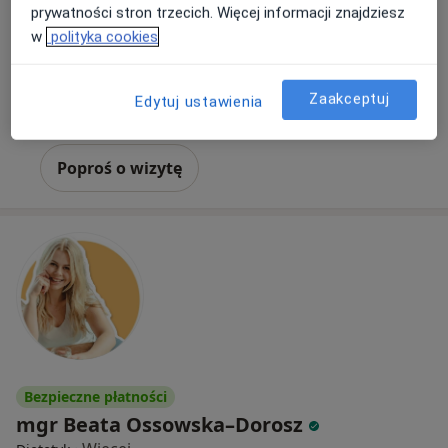
prywatności stron trzecich. Więcej informacji znajdziesz
w
polityka cookies
Otwarta 4 - Mój Dietetyk Gdańsk Suchanino, Gdańsk
•
Mapa
Mój Dietetyk
Konsultacja dietetyczna
180 zł
Zaakceptuj
Edytuj ustawienia
Specjalista nie oferuje umawiania online pod tym adresem.
Poproś o wizytę
Bezpieczne płatności
mgr Beata Ossowska–Dorosz