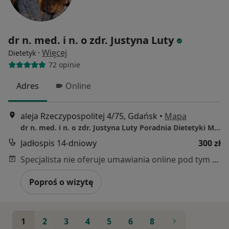
dr n. med. i n. o zdr. Justyna Luty
·
Więcej
Dietetyk
72 opinie
Adres
Online
aleja Rzeczypospolitej 4/75, Gdańsk
•
Mapa
dr n. med. i n. o zdr. Justyna Luty Poradnia Dietetyki Medycznej - Gdańsk
Jadłospis 14-dniowy
300 zł
Specjalista nie oferuje umawiania online pod tym adresem.
Poproś o wizytę
1
2
3
4
5
6
8