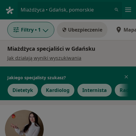
Me
Miażdżyca • Gdańsk, pomorskie
Filtry
• 1
Ubezpieczenie
Map
Miażdżyca specjaliści w Gdańsku
Jak działają wyniki wyszukiwania
Jakiego specjalisty szukasz?
Dietetyk
Kardiolog
Internista
Radiol