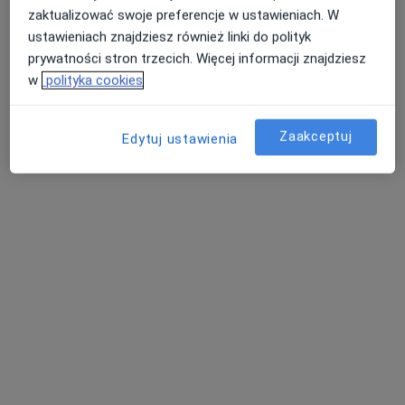
zaktualizować swoje preferencje w ustawieniach. W
ustawieniach znajdziesz również linki do polityk
prywatności stron trzecich. Więcej informacji znajdziesz
w
polityka cookies
Grażyna Wysogląd
Zaakceptuj
Edytuj ustawienia
Internista, Lekarz rodzinny, Lekarz medycyny pracy
Pilotów 21, Gdańsk
•
Mapa
Centrum Medycyny Specjalistycznej Sanitas
Akceptuje InterRisk
Konsultacja internistyczna
Brak ceny
Specjalista nie oferuje umawiania online pod tym adresem.
Poproś o wizytę