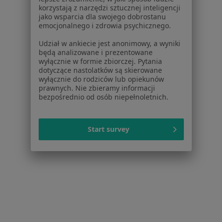
Dla lekarzy
korzystają z narzędzi sztucznej inteligencji
jako wsparcia dla swojego dobrostanu
Dla placówek medycznych
emocjonalnego i zdrowia psychicznego.
Noa Notes
nowość
Baza wiedzy
Udział w ankiecie jest anonimowy, a wyniki
będą analizowane i prezentowane
Centrum Pomocy dla Specjalisty
wyłącznie w formie zbiorczej. Pytania
dotyczące nastolatków są skierowane
Kontakt
wyłącznie do rodziców lub opiekunów
ZnanyLekarz - Strona główna
prawnych. Nie zbieramy informacji
bezpośrednio od osób niepełnoletnich.
ZnanyLekarz Sp. z o.o.
ul. Kolejowa 5/7
01-217 Warszawa, Polska
Start survey
NIP: ⁠7010224868
KRS: ⁠0000347997
REGON: ⁠142276657
Sąd Rejonowy dla m.st. Warszawy w Warszawie XII
Wydział Gospodarczy KRS
Facebook
otwiera się w nowej karcie