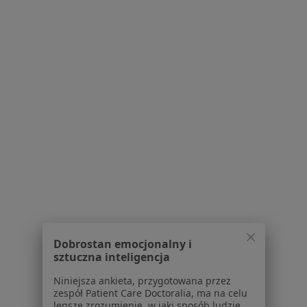
O nas
Praca
Rekrutujemy!
Partnerzy
Centrum prasowe
Kontakt
Dla pacjentów
Lekarze
Placówki medyczne
Pytania i odpowiedzi
Usługi i zabiegi
Choroby
Pomoc
Aplikacje mobilne
Dobrostan emocjonalny i
Blog dla pacjentów
sztuczna inteligencja
Dla profesjonalistów
Niniejsza ankieta, przygotowana przez
zespół Patient Care Doctoralia, ma na celu
Cennik
lepsze zrozumienie, w jaki sposób ludzie