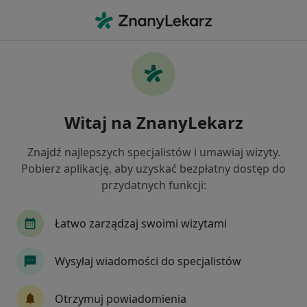
Me
Internista • Gdańsk, pomorskie
Filtry
Ubezpieczenie:
InterRisk
20 polecanych internistów w Gdańsku z
Witaj na ZnanyLekarz
InterRisk
Jak działają wyniki wyszukiwania
Znajdź najlepszych specjalistów i umawiaj wizyty.
Pobierz aplikację, aby uzyskać bezpłatny dostęp do
przydatnych funkcji:
Łatwo zarządzaj swoimi wizytami
Wysyłaj wiadomości do specjalistów
Centrum Medycyny Specjalistycznej
Otrzymuj powiadomienia
Sanitas