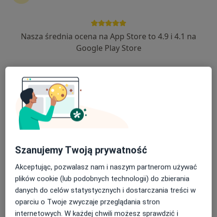
·
Więcej
Interna, Ortopedia dziecięca, Chirurgia
861 opinii
Nasza średnia ocena na App Store to 4.9 i 4.1 na
Pilotów 21, Gdańsk
•
Mapa
Google Play Store
Konsultacja internistyczna
100 zł
Pokaż więcej usług
lek. Jerzy Iskrzycki
lekarz wykonujący
zabiegi medycyny
estetycznej
Szanujemy Twoją prywatność
Brak dostępnych specjalistów z wolnymi terminami w tym centrum medycznym.
Akceptując, pozwalasz nam i naszym partnerom używać
Pokaż profil
plików cookie (lub podobnych technologii) do zbierania
danych do celów statystycznych i dostarczania treści w
oparciu o Twoje zwyczaje przeglądania stron
internetowych. W każdej chwili możesz sprawdzić i