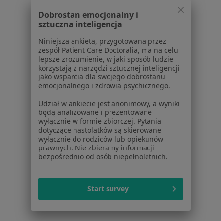
Dobrostan emocjonalny i
Serwis
sztuczna inteligencja
Regulamin
Niniejsza ankieta, przygotowana przez
zespół Patient Care Doctoralia, ma na celu
Polityka prywatności pacjentów
lepsze zrozumienie, w jaki sposób ludzie
Polityka prywatności profesjonalistów
korzystają z narzędzi sztucznej inteligencji
Polityka prywatności dla profesjonalistów, których
jako wsparcia dla swojego dobrostanu
emocjonalnego i zdrowia psychicznego.
dane pozyskaliśmy samodzielnie
Polityka cookies
Udział w ankiecie jest anonimowy, a wyniki
Jak działają wyniki wyszukiwania
będą analizowane i prezentowane
wyłącznie w formie zbiorczej. Pytania
Dostępność
dotyczące nastolatków są skierowane
O nas
wyłącznie do rodziców lub opiekunów
Praca
Rekrutujemy!
prawnych. Nie zbieramy informacji
bezpośrednio od osób niepełnoletnich.
Partnerzy
Centrum prasowe
Kontakt
Start survey
Dla pacjentów
Lekarze