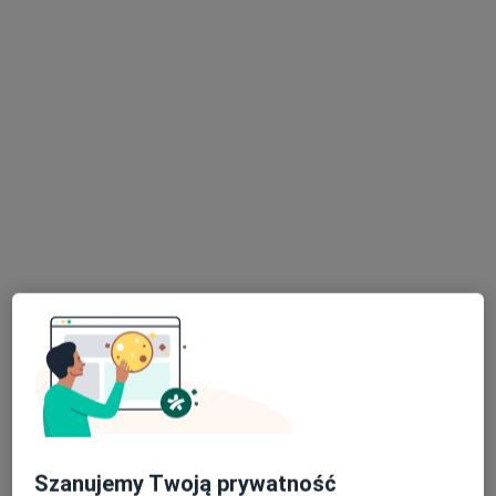
dr n. med. Hanna Maria Jasiel-
Wojculewicz
Internista, Diabetolog
5 opinii
Stefana Batorego 7, Gdynia
•
Mapa
Policlinica Centrum
Akceptuje Signal Iduna
Konsultacja internistyczna
280 zł
Specjalista nie oferuje umawiania online pod tym adresem.
Poproś o wizytę
Szanujemy Twoją prywatność