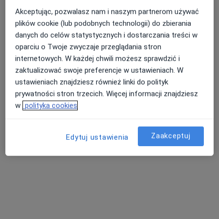
Akceptując, pozwalasz nam i naszym partnerom używać
plików cookie (lub podobnych technologii) do zbierania
Anna Kos
danych do celów statystycznych i dostarczania treści w
Internista
oparciu o Twoje zwyczaje przeglądania stron
59 opinii
internetowych. W każdej chwili możesz sprawdzić i
Stefana Batorego 7, Gdynia
•
Mapa
zaktualizować swoje preferencje w ustawieniach. W
Policlinica Centrum
ustawieniach znajdziesz również linki do polityk
Akceptuje Signal Iduna
prywatności stron trzecich. Więcej informacji znajdziesz
w
polityka cookies
Konsultacja internistyczna
200 zł
Specjalista nie oferuje umawiania online pod tym adresem.
Zaakceptuj
Edytuj ustawienia
Poproś o wizytę