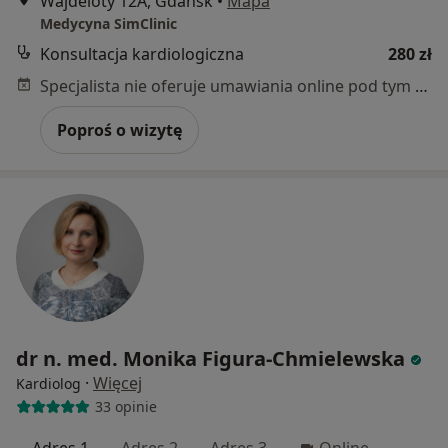
Wajdeloty 12A, Gdańsk
•
Mapa
Medycyna SimClinic
Konsultacja kardiologiczna
280 zł
Specjalista nie oferuje umawiania online pod tym adresem.
Poproś o wizytę
dr n. med. Monika Figura-Chmielewska
·
Więcej
Kardiolog
33 opinie
Adres 1
Adres 2
Adres 3
Online