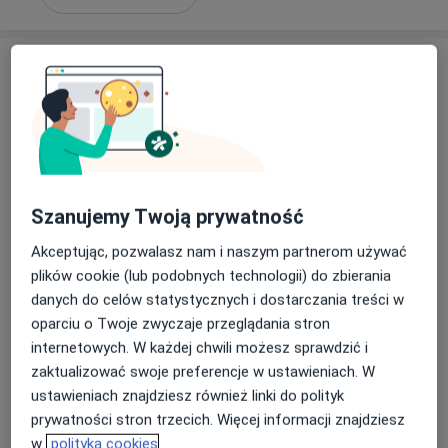
Szanujemy Twoją prywatność
Bezpieczne płatności
dr n. med. Małgorzata Nartowicz-
Akceptując, pozwalasz nam i naszym partnerom używać
Słoniewska
plików cookie (lub podobnych technologii) do zbierania
·
Więcej
Kardiolog, Internista
danych do celów statystycznych i dostarczania treści w
24 opinie
oparciu o Twoje zwyczaje przeglądania stron
internetowych. W każdej chwili możesz sprawdzić i
Adres 1
Adres 2
zaktualizować swoje preferencje w ustawieniach. W
ustawieniach znajdziesz również linki do polityk
Grunwaldzka 82, Gdańskie CH "Manhattan", Gdańsk
•
Mapa
prywatności stron trzecich. Więcej informacji znajdziesz
Centrum Medyczne POLMED – Gdańsk, al. Grunwaldzka 82
w
polityka cookies