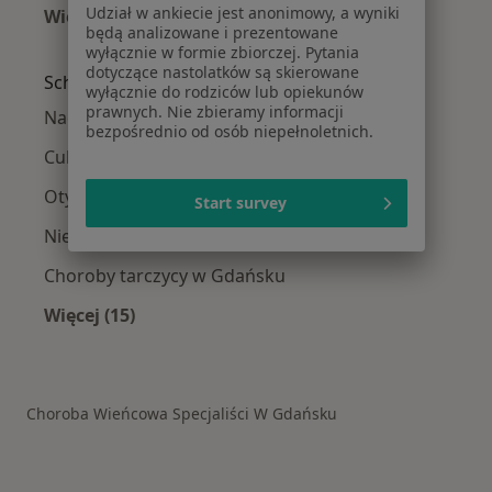
Udział w ankiecie jest anonimowy, a wyniki
Więcej (8)
będą analizowane i prezentowane
Więcej w kategorii: W pobliżu Gdańska
wyłącznie w formie zbiorczej. Pytania
dotyczące nastolatków są skierowane
Schorzenia w Gdańsku
wyłącznie do rodziców lub opiekunów
prawnych. Nie zbieramy informacji
Nadciśnienie tętnicze w Gdańsku
bezpośrednio od osób niepełnoletnich.
Cukrzyca w Gdańsku
Otyłość w Gdańsku
Start survey
Niedoczynność tarczycy w Gdańsku
Choroby tarczycy w Gdańsku
Więcej (15)
Więcej w kategorii: Schorzenia w Gdańsku
Choroba Wieńcowa Specjaliści W Gdańsku