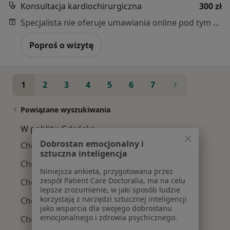
Konsultacja kardiochirurgiczna
300 zł
Specjalista nie oferuje umawiania online pod tym adresem.
Poproś o wizytę
1
2
3
4
5
6
7
Powiązane wyszukiwania
W pobliżu Gdańska
Dobrostan emocjonalny i
Choroba wieńcowa w Gdyni
sztuczna inteligencja
Choroba wieńcowa w Starogardzie Gdańskim
Niniejsza ankieta, przygotowana przez
zespół Patient Care Doctoralia, ma na celu
Choroba wieńcowa w Wejherowie
lepsze zrozumienie, w jaki sposób ludzie
korzystają z narzędzi sztucznej inteligencji
Choroba wieńcowa w Tczewie
jako wsparcia dla swojego dobrostanu
emocjonalnego i zdrowia psychicznego.
Choroba wieńcowa w Pruszczu Gdańskim