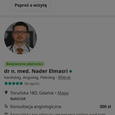
Poproś o wizytę
Bezpieczne płatności
dr n. med. Nader Elmasri
·
Więcej
Kardiolog, Angiolog, Flebolog
56 opinii
Toruńska 18D, Gdańsk
•
Mapa
BaltiCOR
Konsultacja angiologiczna
300 zł
Specjalista nie oferuje umawiania online pod tym adresem.