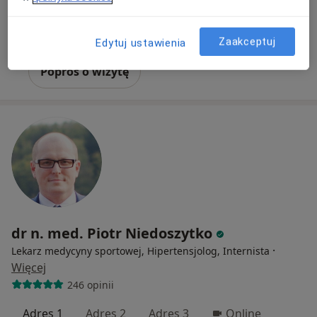
Konsultacja kardiologiczna + EKG
400 zł
Specjalista nie oferuje umawiania online pod tym adresem.
Zaakceptuj
Edytuj ustawienia
Poproś o wizytę
dr n. med. Piotr Niedoszytko
·
Lekarz medycyny sportowej, Hipertensjolog, Internista
Więcej
246 opinii
Adres 1
Adres 2
Adres 3
Online