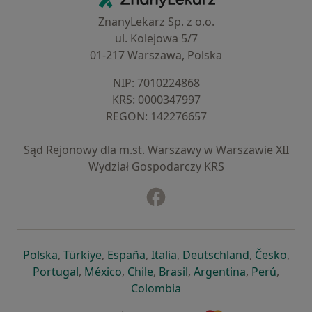
ZnanyLekarz Sp. z o.o.
ul. Kolejowa 5/7
01-217 Warszawa, Polska
NIP: ⁠7010224868
KRS: ⁠0000347997
REGON: ⁠142276657
Sąd Rejonowy dla m.st. Warszawy w Warszawie XII
Wydział Gospodarczy KRS
Facebook
otwiera się w nowej karcie
otwiera się w nowej karcie
otwiera się w nowej karcie
otwiera się w nowej karcie
otwiera się w nowej karci
otwiera się
otwi
Polska
,
Türkiye
,
España
,
Italia
,
Deutschland
,
Česko
,
otwiera się w nowej karcie
otwiera się w nowej karcie
otwiera się w nowej karcie
otwiera się w nowej kar
otwiera się 
otwier
Portugal
,
México
,
Chile
,
Brasil
,
Argentina
,
Perú
,
otwiera się w nowej karc
Colombia