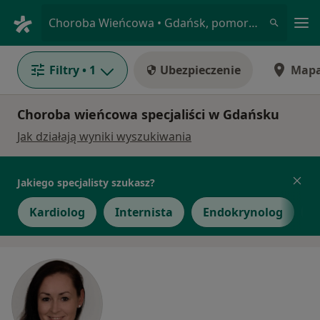
Me
Choroba Wieńcowa • Gdańsk, pomorskie
Filtry
• 1
Ubezpieczenie
Map
Choroba wieńcowa specjaliści w Gdańsku
Jak działają wyniki wyszukiwania
Jakiego specjalisty szukasz?
Kardiolog
Internista
Endokrynolog
O