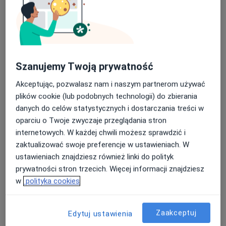
10 opinii
Nowe Ogrody 1-6, Gdańsk
•
Mapa
Nasza średnia ocena na App Store to 4.9 i 4.1 na
Copernicus PL NiŚOZ
Google Play Store
Akceptuje enel-med
Szanujemy Twoją prywatność
Badania diagnostyczne
Brak ceny
Akceptując, pozwalasz nam i naszym partnerom używać
Specjalista nie oferuje umawiania online pod tym adresem.
plików cookie (lub podobnych technologii) do zbierania
danych do celów statystycznych i dostarczania treści w
Poproś o wizytę
oparciu o Twoje zwyczaje przeglądania stron
internetowych. W każdej chwili możesz sprawdzić i
zaktualizować swoje preferencje w ustawieniach. W
Dostępni specjaliści
ustawieniach znajdziesz również linki do polityk
prywatności stron trzecich. Więcej informacji znajdziesz
Specjaliści znajdują się poza Gdańsk, pomorskie, w
w
polityka cookies
obszarach bliskich Twojemu wyszukiwaniu.
Zaakceptuj
Edytuj ustawienia