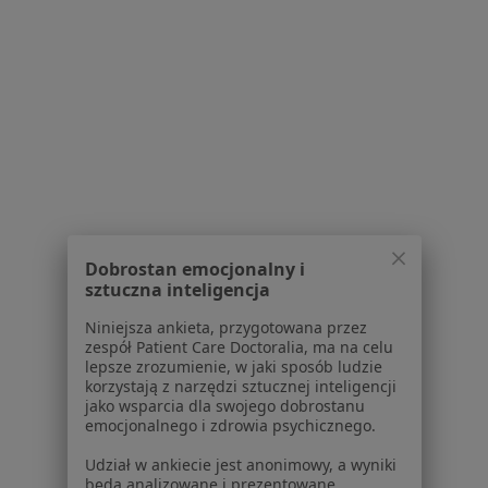
Choroby
Pomoc
Aplikacje mobilne
Blog dla pacjentów
Dla profesjonalistów
Cennik
Dla lekarzy
Dla placówek medycznych
Noa Notes
nowość
Dobrostan emocjonalny i
Baza wiedzy
sztuczna inteligencja
Centrum Pomocy dla Specjalisty
Niniejsza ankieta, przygotowana przez
Kontakt
zespół Patient Care Doctoralia, ma na celu
ZnanyLekarz - Strona główna
lepsze zrozumienie, w jaki sposób ludzie
korzystają z narzędzi sztucznej inteligencji
ZnanyLekarz Sp. z o.o.
jako wsparcia dla swojego dobrostanu
ul. Kolejowa 5/7
emocjonalnego i zdrowia psychicznego.
01-217 Warszawa, Polska
Udział w ankiecie jest anonimowy, a wyniki
będą analizowane i prezentowane