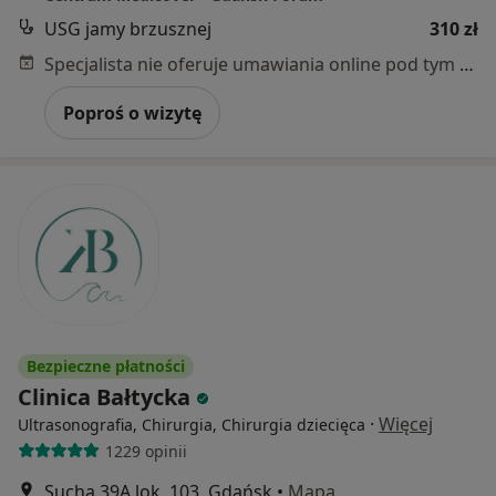
USG jamy brzusznej
310 zł
Specjalista nie oferuje umawiania online pod tym adresem.
Poproś o wizytę
Bezpieczne płatności
Clinica Bałtycka
·
Więcej
Ultrasonografia, Chirurgia, Chirurgia dziecięca
1229 opinii
Sucha 39A lok. 103, Gdańsk
•
Mapa