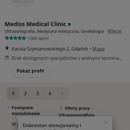
Mediss Medical Clinic
·
Więcej
Ultrasonografia, Medycyna estetyczna, Ginekologia
1288 opinii
Karola Szymanowskiego 2, Gdańsk
•
Mapa
Brak dostępnych specjalistów z wolnymi terminami w tym centrum medycznym.
Pokaż profil
1
2
3
4
Powiązane
|
Oferty pracy -
wyszukiwania
Ultrasonografista
W pobliżu Gdańska
Dobrostan emocjonalny i