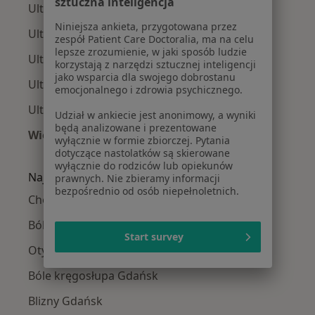
sztuczna inteligencja
Ultrasonografiści w Gdyni
Niniejsza ankieta, przygotowana przez
Ultrasonografiści w Starogardzie Gdańskim
zespół Patient Care Doctoralia, ma na celu
lepsze zrozumienie, w jaki sposób ludzie
Ultrasonografiści w Tczewie
korzystają z narzędzi sztucznej inteligencji
jako wsparcia dla swojego dobrostanu
Ultrasonografiści w Sopocie
emocjonalnego i zdrowia psychicznego.
Ultrasonografiści w Pruszczu Gdańskim
Udział w ankiecie jest anonimowy, a wyniki
będą analizowane i prezentowane
Więcej (8)
wyłącznie w formie zbiorczej. Pytania
Więcej w kategorii: W pobliżu Gdańska
dotyczące nastolatków są skierowane
wyłącznie do rodziców lub opiekunów
Najczęstsze schorzenia
prawnych. Nie zbieramy informacji
bezpośrednio od osób niepełnoletnich.
Choroby tarczycy Gdańsk
Bóle brzucha Gdańsk
Start survey
Otyłość Gdańsk
Bóle kręgosłupa Gdańsk
Blizny Gdańsk