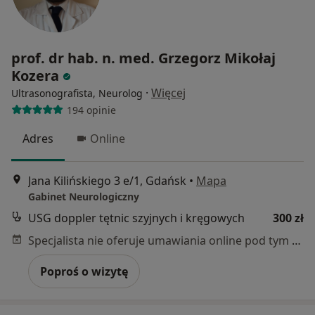
prof. dr hab. n. med. Grzegorz Mikołaj
Kozera
·
Więcej
Ultrasonografista, Neurolog
194 opinie
Adres
Online
Jana Kilińskiego 3 e/1, Gdańsk
•
Mapa
Gabinet Neurologiczny
USG doppler tętnic szyjnych i kręgowych
300 zł
Specjalista nie oferuje umawiania online pod tym adresem.
Poproś o wizytę