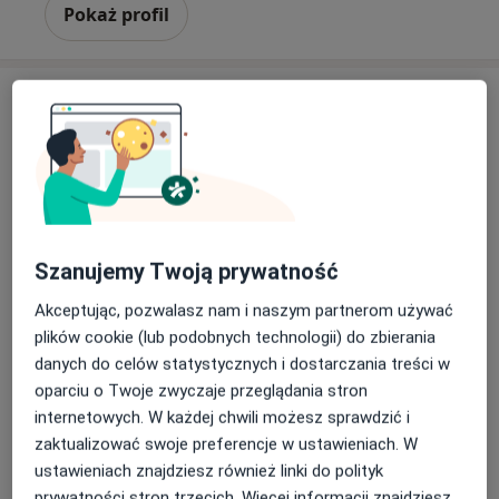
Pokaż profil
lek. Damian Wyczyński
Szanujemy Twoją prywatność
·
Więcej
Ultrasonografista, W trakcie specjalizacji (Radiolog)
Akceptując, pozwalasz nam i naszym partnerom używać
1 opinia
plików cookie (lub podobnych technologii) do zbierania
danych do celów statystycznych i dostarczania treści w
Adres 1
Adres 2
Adres 3
oparciu o Twoje zwyczaje przeglądania stron
internetowych. W każdej chwili możesz sprawdzić i
Mariana Smoluchowskiego 3, Gdańsk
•
Mapa
zaktualizować swoje preferencje w ustawieniach. W
Centrum Medyczne Remedium
ustawieniach znajdziesz również linki do polityk
Pakiet USG dwóch dowolnych okolic
420 zł
prywatności stron trzecich. Więcej informacji znajdziesz