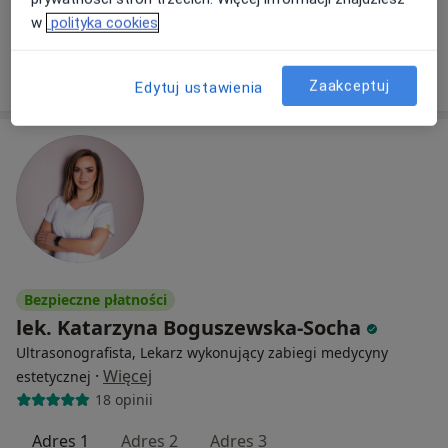
w
polityka cookies
Specjalista nie oferuje umawiania online pod tym adresem.
Poproś o wizytę
Zaakceptuj
Edytuj ustawienia
Bezpieczne płatności
lek. Katarzyna Boguszewska-Socha
Ultrasonografista, Lekarz wykonujący zabiegi medycyny
·
Więcej
estetycznej
18 opinii
Adres 1
Adres 2
Adres 3