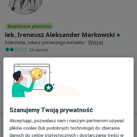
Bezpieczne płatności
lek. Ireneusz Aleksander Markowski
·
Więcej
Internista, Lekarz pierwszego kontaktu
24 opinie
Os. Kopernika 21, Starogard Gdański
•
Mapa
Centrum Medyczne POLMED Oddział Starogard Gdański
Konsultacja internistyczna
od 160 zł
Specjalista nie oferuje umawiania online pod tym adresem.
Poproś o wizytę
Szanujemy Twoją prywatność
Akceptując, pozwalasz nam i naszym partnerom używać
plików cookie (lub podobnych technologii) do zbierania
danych do celów statystycznych i dostarczania treści w