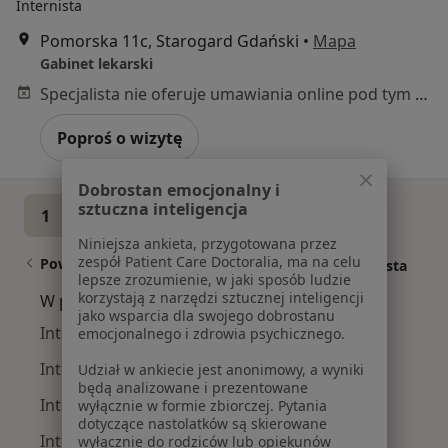
Internista
Pomorska 11c, Starogard Gdański
•
Mapa
Gabinet lekarski
Specjalista nie oferuje umawiania online pod tym adresem.
Poproś o wizytę
Dobrostan emocjonalny i
sztuczna inteligencja
1
2
3
Niniejsza ankieta, przygotowana przez
zespół Patient Care Doctoralia, ma na celu
Powiązane wyszukiwania
|
Oferty pracy - Internista
lepsze zrozumienie, w jaki sposób ludzie
korzystają z narzędzi sztucznej inteligencji
W pobliżu Starogardu Gdańskiego
jako wsparcia dla swojego dobrostanu
Interniści w Gdańsku
emocjonalnego i zdrowia psychicznego.
Interniści w Tczewie
Udział w ankiecie jest anonimowy, a wyniki
będą analizowane i prezentowane
Interniści w Pruszczu Gdańskim
wyłącznie w formie zbiorczej. Pytania
dotyczące nastolatków są skierowane
Interniści w Kościerzynie
wyłącznie do rodziców lub opiekunów