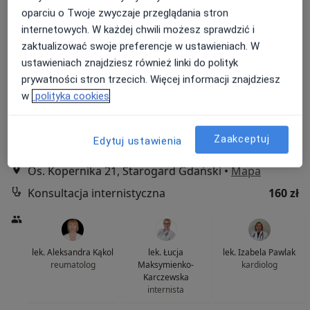
oparciu o Twoje zwyczaje przeglądania stron
internetowych. W każdej chwili możesz sprawdzić i
zaktualizować swoje preferencje w ustawieniach. W
ustawieniach znajdziesz również linki do polityk
Bezpieczne płatności
prywatności stron trzecich. Więcej informacji znajdziesz
Centrum Medyczne POLMED w
w
polityka cookies
Starogardzie Gdańskim
·
Więcej
Interna, Pediatria, Kardiologia
Zaakceptuj
Edytuj ustawienia
1032 opinie
Os. Kopernika 21, Starogard Gdański
•
Mapa
Konsultacja internistyczna
160 zł
lek. Aleksandra Kąkol
lek. Łucja
lek. Izabela Pawlak
reumatolog
Maksymienko-
kardiolog
Karczewska
internista