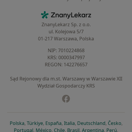
Kontakt
ZnanyLekarz - Strona główna
ZnanyLekarz Sp. z o.o.
ul. Kolejowa 5/7
01-217 Warszawa, Polska
NIP: ⁠7010224868
KRS: ⁠0000347997
REGON: ⁠142276657
Sąd Rejonowy dla m.st. Warszawy w Warszawie XII
Wydział Gospodarczy KRS
Facebook
otwiera się w nowej karcie
otwiera się w nowej karcie
otwiera się w nowej karcie
otwiera się w nowej karcie
otwiera się w nowej karci
otwiera się
otwi
Polska
,
Türkiye
,
España
,
Italia
,
Deutschland
,
Česko
,
otwiera się w nowej karcie
otwiera się w nowej karcie
otwiera się w nowej karcie
otwiera się w nowej kar
otwiera się 
otwier
Portugal
,
México
,
Chile
,
Brasil
,
Argentina
,
Perú
,