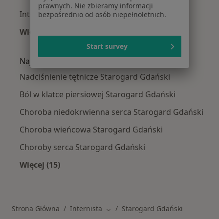
prawnych. Nie zbieramy informacji
Interniści w Kwidzynie
bezpośrednio od osób niepełnoletnich.
Więcej (14)
Więcej w kategorii: W pobliżu Starogardu Gd
Start survey
Najczęstsze schorzenia
Nadciśnienie tętnicze Starogard Gdański
Ból w klatce piersiowej Starogard Gdański
Choroba niedokrwienna serca Starogard Gdański
Choroba wieńcowa Starogard Gdański
Choroby serca Starogard Gdański
Więcej (15)
Więcej w kategorii: Najczęstsze schorzenia
Strona Główna
Internista
Starogard Gdański
Zmień miasto