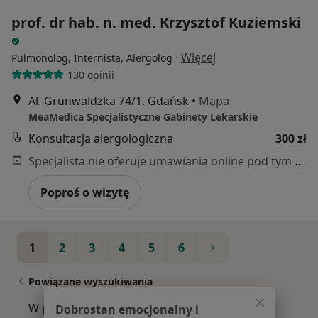
prof. dr hab. n. med. Krzysztof Kuziemski
·
Więcej
Pulmonolog, Internista, Alergolog
130 opinii
Al. Grunwaldzka 74/1, Gdańsk
•
Mapa
MeaMedica Specjalistyczne Gabinety Lekarskie
Konsultacja alergologiczna
300 zł
Specjalista nie oferuje umawiania online pod tym adresem.
Poproś o wizytę
1
2
3
4
5
6
Powiązane wyszukiwania
W pobliżu Gdańska
Dobrostan emocjonalny i