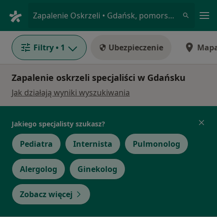
Me
Zapalenie Oskrzeli • Gdańsk, pomorskie
Filtry
• 1
Ubezpieczenie
Map
Zapalenie oskrzeli specjaliści w Gdańsku
Jak działają wyniki wyszukiwania
Jakiego specjalisty szukasz?
Pediatra
Internista
Pulmonolog
Alergolog
Ginekolog
Zobacz więcej