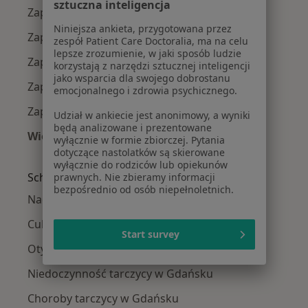
sztuczna inteligencja
Zapalenie oskrzeli w Gdyni
Niniejsza ankieta, przygotowana przez
Zapalenie oskrzeli w Pruszczu Gdańskim
zespół Patient Care Doctoralia, ma na celu
lepsze zrozumienie, w jaki sposób ludzie
Zapalenie oskrzeli w Wejherowie
korzystają z narzędzi sztucznej inteligencji
jako wsparcia dla swojego dobrostanu
Zapalenie oskrzeli w Sopocie
emocjonalnego i zdrowia psychicznego.
Zapalenie oskrzeli w Starogardzie Gdańskim
Udział w ankiecie jest anonimowy, a wyniki
będą analizowane i prezentowane
Więcej (8)
wyłącznie w formie zbiorczej. Pytania
Więcej w kategorii: W pobliżu Gdańska
dotyczące nastolatków są skierowane
wyłącznie do rodziców lub opiekunów
Schorzenia w Gdańsku
prawnych. Nie zbieramy informacji
bezpośrednio od osób niepełnoletnich.
Nadciśnienie tętnicze w Gdańsku
Cukrzyca w Gdańsku
Start survey
Otyłość w Gdańsku
Niedoczynność tarczycy w Gdańsku
Choroby tarczycy w Gdańsku