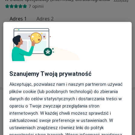
7 opinii
Adres 1
Adres 2
Wajdeloty 12A, Gdańsk
•
Mapa
Medycyna SimClinic
Consulta de medicina interna
350 zł
Specjalista nie oferuje umawiania online pod tym adresem.
Szanujemy Twoją prywatność
Poproś o wizytę
Akceptując, pozwalasz nam i naszym partnerom używać
plików cookie (lub podobnych technologii) do zbierania
danych do celów statystycznych i dostarczania treści w
oparciu o Twoje zwyczaje przeglądania stron
internetowych. W każdej chwili możesz sprawdzić i
zaktualizować swoje preferencje w ustawieniach. W
ustawieniach znajdziesz również linki do polityk
prywatności stron trzecich. Więcej informacji znajdziesz