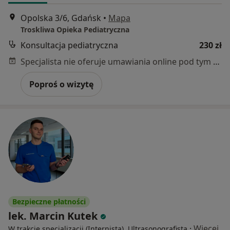
Opolska 3/6, Gdańsk
•
Mapa
Troskliwa Opieka Pediatryczna
Konsultacja pediatryczna
230 zł
Specjalista nie oferuje umawiania online pod tym adresem.
Poproś o wizytę
Bezpieczne płatności
lek. Marcin Kutek
·
Więcej
W trakcie specjalizacji (Internista), Ultrasonografista