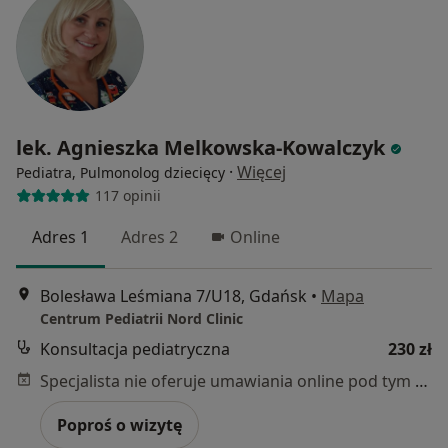
lek. Agnieszka Melkowska-Kowalczyk
·
Więcej
Pediatra, Pulmonolog dziecięcy
117 opinii
Adres 1
Adres 2
Online
Bolesława Leśmiana 7/U18, Gdańsk
•
Mapa
Centrum Pediatrii Nord Clinic
Konsultacja pediatryczna
230 zł
Specjalista nie oferuje umawiania online pod tym adresem.
Poproś o wizytę