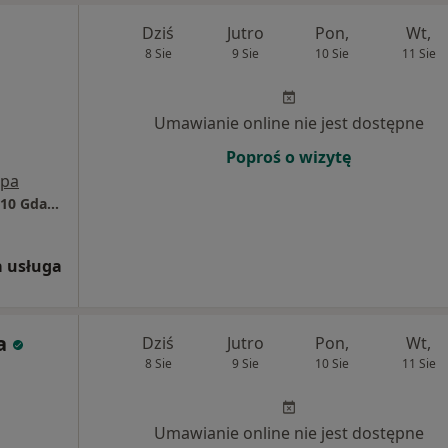
Dziś
Jutro
Pon,
Wt,
8 Sie
9 Sie
10 Sie
11 Sie
Umawianie online nie jest dostępne
Poproś o wizytę
pa
Medunit ul. Marii Skłodowskiej-Curie 5, 80-210 Gdańsk
 usługa
a
Dziś
Jutro
Pon,
Wt,
8 Sie
9 Sie
10 Sie
11 Sie
Umawianie online nie jest dostępne