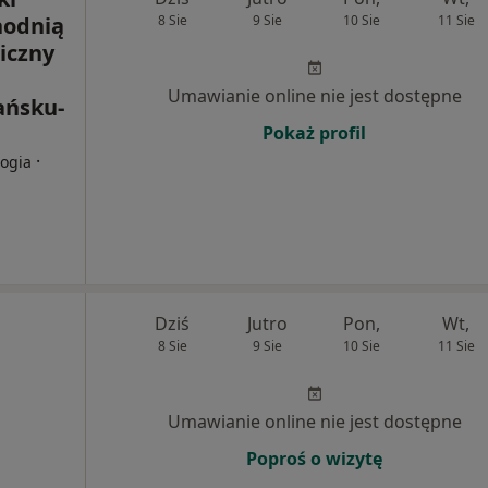
hodnią
8 Sie
9 Sie
10 Sie
11 Sie
iczny
Umawianie online nie jest dostępne
ańsku-
Pokaż profil
·
logia
Dziś
Jutro
Pon,
Wt,
8 Sie
9 Sie
10 Sie
11 Sie
Umawianie online nie jest dostępne
Poproś o wizytę