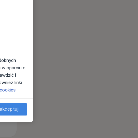
Śr,
Czw,
Pt,
12 Sie
13 Sie
14 Sie
odobnych
i w oparciu o
awdzić i
wnież linki
 cookies
akceptuj