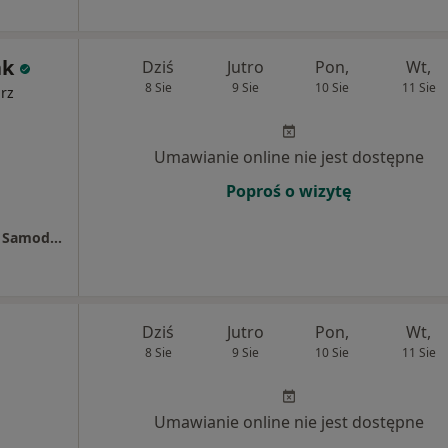
ak
Dziś
Jutro
Pon,
Wt,
8 Sie
9 Sie
10 Sie
11 Sie
arz
Umawianie online nie jest dostępne
Poproś o wizytę
7 Szpital Marynarki Wojennej z Przychodnią Samodzielny Publiczny Zakład Opieki Zdrowotnej w Gdańsku-Oliwie
Dziś
Jutro
Pon,
Wt,
8 Sie
9 Sie
10 Sie
11 Sie
Umawianie online nie jest dostępne