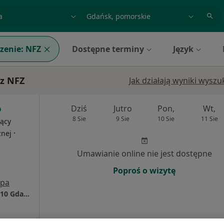
acja, badanie lub nazwisko
miasto lub dzielnica
zenie:
NFZ
Dostępne terminy
Język
 z NFZ
Jak działają wyniki wysz
Dziś
Jutro
Pon,
Wt,
8 Sie
9 Sie
10 Sie
11 Sie
jący
·
znej
Umawianie online nie jest dostępne
Poproś o wizytę
pa
Medunit ul. Marii Skłodowskiej-Curie 5, 80-210 Gdańsk