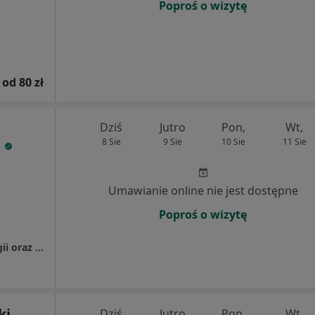
Poproś o wizytę
od 80 zł
Dziś
Jutro
Pon,
Wt,
i
8 Sie
9 Sie
10 Sie
11 Sie
Umawianie online nie jest dostępne
Poproś o wizytę
Szpital Swissmed Vascular Oddział Kardiologii oraz Poradnia Przyszpitalna II piętro
ki
Dziś
Jutro
Pon,
Wt,