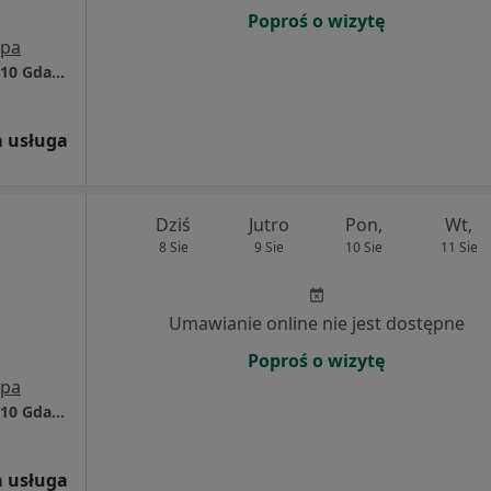
Poproś o wizytę
pa
Medunit ul. Marii Skłodowskiej-Curie 5, 80-210 Gdańsk
 usługa
Dziś
Jutro
Pon,
Wt,
8 Sie
9 Sie
10 Sie
11 Sie
Umawianie online nie jest dostępne
Poproś o wizytę
pa
Medunit ul. Marii Skłodowskiej-Curie 5, 80-210 Gdańsk
 usługa