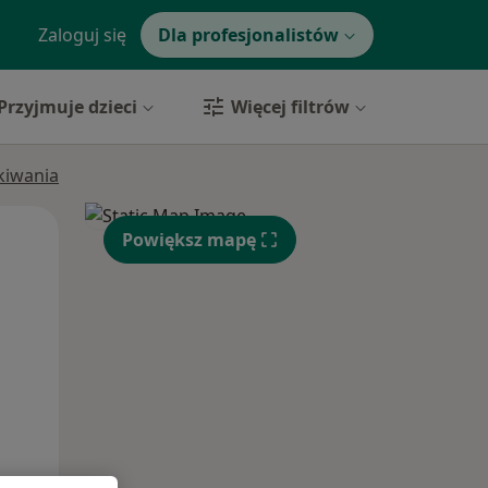
Zaloguj się
Dla profesjonalistów
Przyjmuje dzieci
Więcej filtrów
ukiwania
Śr,
Czw,
Pt,
Powiększ mapę
12 Sie
13 Sie
14 Sie