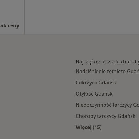
rak ceny
Najczęście leczone chorob
Nadciśnienie tętnicze Gda
Cukrzyca Gdańsk
Otyłość Gdańsk
Niedoczynność tarczycy G
Choroby tarczycy Gdańsk
Więcej (15)
mach NFZ
Więcej w kategorii: 