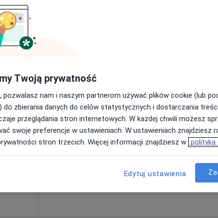
 usługa
Dziś
Jutro
Pon,
Wt,
e 5,
8 Sie
9 Sie
10 Sie
11 Sie
na,
my Twoją prywatność
Umawianie online nie jest dostępne
, pozwalasz nam i naszym partnerom używać plików cookie (lub p
Pokaż profil
) do zbierania danych do celów statystycznych i dostarczania treśc
pa
zaje przeglądania stron internetowych. W każdej chwili możesz spr
wać swoje preferencje w ustawieniach. W ustawieniach znajdziesz ró
prywatności stron trzecich. Więcej informacji znajdziesz w
polityka
Za
Edytuj ustawienia