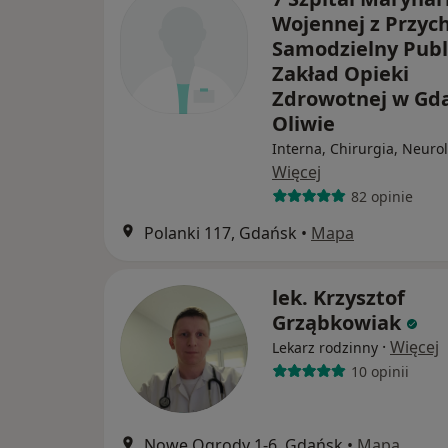
Wojennej z Przyc
Samodzielny Publ
Zakład Opieki
Zdrowotnej w Gd
Oliwie
Interna, Chirurgia, Neuro
Więcej
82 opinie
Polanki 117, Gdańsk
•
Mapa
lek. Krzysztof
Grząbkowiak
·
Więcej
Lekarz rodzinny
10 opinii
Nowe Ogrody 1-6, Gdańsk
•
Mapa