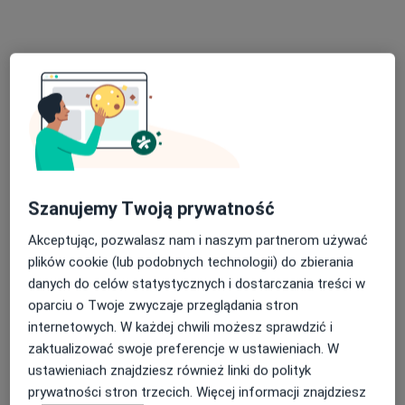
Pokaż profil
Szanujemy Twoją prywatność
lek. Dariusz Surman
·
Więcej
Internista, Kardiolog
Akceptując, pozwalasz nam i naszym partnerom używać
23 opinie
plików cookie (lub podobnych technologii) do zbierania
danych do celów statystycznych i dostarczania treści w
Adres 1
Adres 2
oparciu o Twoje zwyczaje przeglądania stron
internetowych. W każdej chwili możesz sprawdzić i
Malczewskiego 51, Gdańsk
•
Mapa
zaktualizować swoje preferencje w ustawieniach. W
Mała Klinika
ustawieniach znajdziesz również linki do polityk
prywatności stron trzecich. Więcej informacji znajdziesz
Akceptuje Allianz