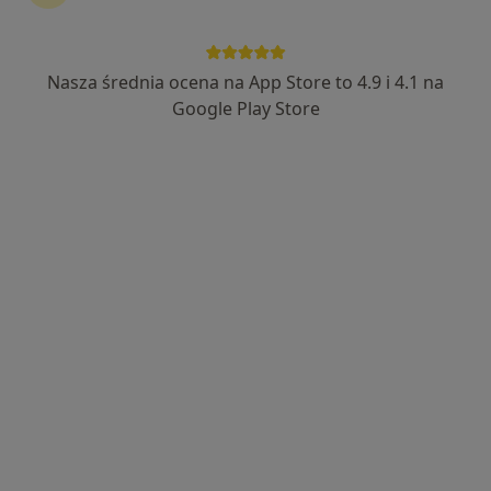
lek. Monika Nosowicz
Internista, Diabetolog, Endokrynolog
339 opinii
Nasza średnia ocena na App Store to 4.9 i 4.1 na
Malczewskiego 51, Gdańsk
•
Mapa
Google Play Store
Mała Klinika
Akceptuje Allianz
Konsultacja internistyczna
280 zł
Specjalista nie oferuje umawiania online pod tym adresem.
Poproś o wizytę