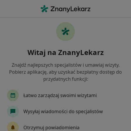
Me
Internista • Gdańsk, pomorskie
Filtry
Ubezpieczenie:
Allianz
20 polecanych internistów w Gdańsku z
Witaj na ZnanyLekarz
Allianz
Jak działają wyniki wyszukiwania
Znajdź najlepszych specjalistów i umawiaj wizyty.
Pobierz aplikację, aby uzyskać bezpłatny dostęp do
przydatnych funkcji:
Łatwo zarządzaj swoimi wizytami
Wysyłaj wiadomości do specjalistów
Skupienie na pacjencie
Otrzymuj powiadomienia