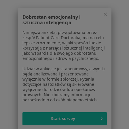
Niedoczynność tarczycy Gdańsk
Choroby tarczycy Gdańsk
Dobrostan emocjonalny i
Więcej (15)
sztuczna inteligencja
Więcej w kategorii: Najczęście leczone chorob
Niniejsza ankieta, przygotowana przez
zespół Patient Care Doctoralia, ma na celu
lepsze zrozumienie, w jaki sposób ludzie
korzystają z narzędzi sztucznej inteligencji
Strona Główna
Internista
Gdańsk
Allianz
Zmień miasto
Zmień miasto
Zmień m
jako wsparcia dla swojego dobrostanu
emocjonalnego i zdrowia psychicznego.
Udział w ankiecie jest anonimowy, a wyniki
będą analizowane i prezentowane
wyłącznie w formie zbiorczej. Pytania
dotyczące nastolatków są skierowane
wyłącznie do rodziców lub opiekunów
Serwis
prawnych. Nie zbieramy informacji
bezpośrednio od osób niepełnoletnich.
Regulamin
Polityka prywatności pacjentów
Polityka prywatności profesjonalistów
Start survey
Polityka prywatności dla profesjonalistów, których
dane pozyskaliśmy samodzielnie