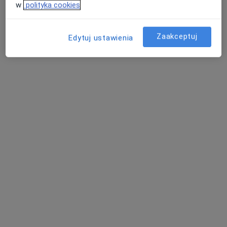
w
polityka cookies
Konsultacja lekarza sportowego
270 zł
Specjalista nie oferuje umawiania online pod tym adresem.
Zaakceptuj
Edytuj ustawienia
Poproś o wizytę
Dostępni specjaliści
Specjaliści znajdują się poza Gdańsk, pomorskie, w
obszarach bliskich Twojemu wyszukiwaniu.