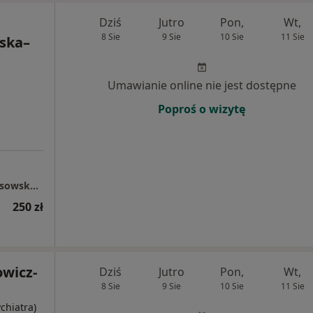
Dziś
Jutro
Pon,
Wt,
8 Sie
9 Sie
10 Sie
11 Sie
ska–
Umawianie online nie jest dostępne
Poproś o wizytę
Dietetyk Kliniczny, Psychodietetyk Beata Ossowska-Dorosz
250 zł
owicz-
Dziś
Jutro
Pon,
Wt,
8 Sie
9 Sie
10 Sie
11 Sie
ychiatra)