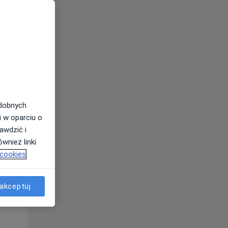
odobnych
i w oparciu o
awdzić i
Śr,
Czw,
Pt,
wnież linki
12 Sie
13 Sie
14 Sie
 cookies
akceptuj