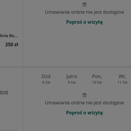
Umawianie online nie jest dostępne
Poproś o wizytę
Centrum Medicover Gdańsk Grunwaldzka Olivia Business Center
250 zł
Dziś
Jutro
Pon,
Wt,
8 Sie
9 Sie
10 Sie
11 Sie
ęcej
Umawianie online nie jest dostępne
Poproś o wizytę