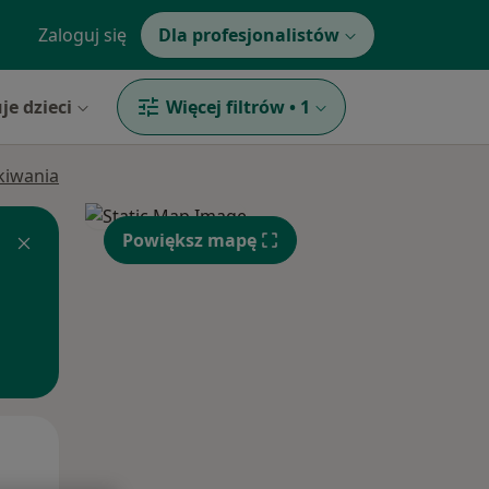
Zaloguj się
Dla profesjonalistów
je dzieci
Więcej filtrów
•
1
ukiwania
Powiększ mapę
Śr,
Czw,
Pt,
12 Sie
13 Sie
14 Sie