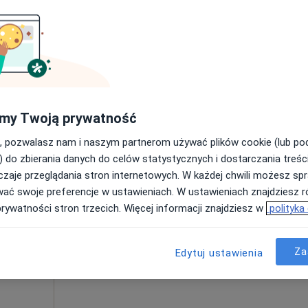
Umawianie online nie jest dostępne
Poproś o wizytę
ańsk
•
Mapa
Centrum Medyczne POLMED – Gdańsk, al. Grunwaldzka 82
260 zł
my Twoją prywatność
, pozwalasz nam i naszym partnerom używać plików cookie (lub p
) do zbierania danych do celów statystycznych i dostarczania treśc
zaje przeglądania stron internetowych. W każdej chwili możesz spr
Dziś
Jutro
Pon,
Wt,
wać swoje preferencje w ustawieniach. W ustawieniach znajdziesz ró
8 Sie
9 Sie
10 Sie
11 Sie
prywatności stron trzecich. Więcej informacji znajdziesz w
polityka
·
ychiatra)
Umawianie online nie jest dostępne
Za
Edytuj ustawienia
Poproś o wizytę