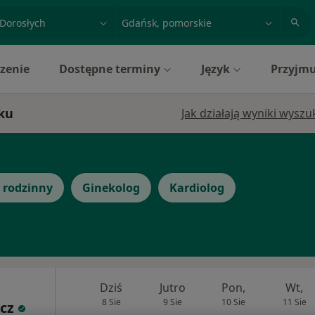
acja, badanie lub nazwisko
miasto lub dzielnica
zenie
Dostępne terminy
Język
Przyjmu
sku
Jak działają wyniki wysz
 rodzinny
Ginekolog
Kardiolog
Dziś
Jutro
Pon,
Wt,
8 Sie
9 Sie
10 Sie
11 Sie
cz