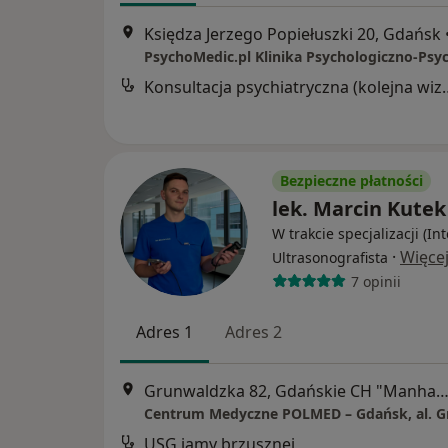
Księdza Jerzego Popiełuszki 20, Gdańsk
Konsultacja psychia
Bezpieczne płatności
lek. Marcin Kutek
W trakcie specjalizacji (Int
·
Więce
Ultrasonografista
7 opinii
Adres 1
Adres 2
Grunwaldzka 82, Gdańskie CH "Manhattan", Gd
USG jamy brzusznej