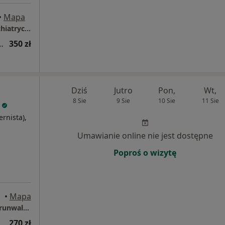
•
Mapa
PsychoMedic.pl Klinika Psychologiczno-Psychiatryczna Gdańsk ul. Popiełuszki 20 (Śródmieście / DOKI)
tryczna (kolejna wizyta)
350 zł
Dziś
Jutro
Pon,
Wt,
8 Sie
9 Sie
10 Sie
11 Sie
ernista),
j
Umawianie online nie jest dostępne
Poproś o wizytę
ańsk
•
Mapa
Centrum Medyczne POLMED – Gdańsk, al. Grunwaldzka 82
270 zł