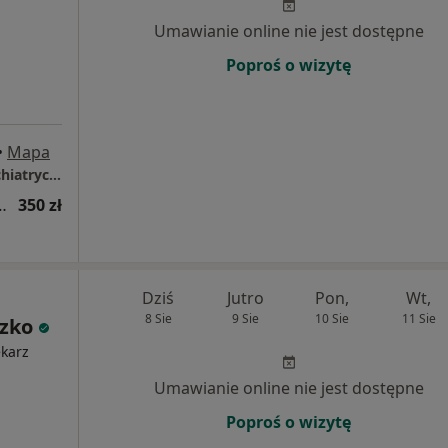
Umawianie online nie jest dostępne
Poproś o wizytę
•
Mapa
PsychoMedic.pl Klinika Psychologiczno-Psychiatryczna Gdańsk ul. Popiełuszki 20 (Młyniska)
tryczna (kolejna wizyta)
350 zł
Dziś
Jutro
Pon,
Wt,
8 Sie
9 Sie
10 Sie
11 Sie
szko
ekarz
Umawianie online nie jest dostępne
Poproś o wizytę