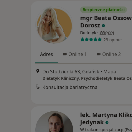
Bezpieczne płatności
mgr Beata Ossow
Dorosz
·
Więcej
Dietetyk
23 opinie
Adres
Online 1
Online 2
Do Studzienki 63, Gdańsk
•
Mapa
Konsultacja bariatryczna
lek. Martyna Klik
Jedynak
W trakcie specjalizacji (Ps