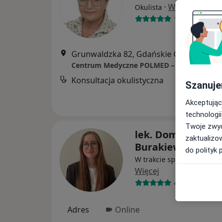
·
Więcej
Okulista
172 opinie
Grunwaldzka 82, Gdańskie CH "Manhattan", Gd
Konsultacja okulistyczna
Szanuje
Akceptując
technologii
Twoje zwyc
lek. Dominika
zaktualizo
Burakiewicz
do polityk 
W trakcie specjalizacji (Ps
Więcej
4 opinie
Adres
Online