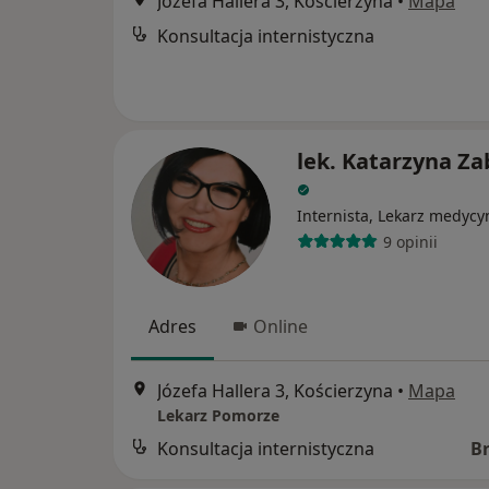
Józefa Hallera 3, Kościerzyna
•
Mapa
Konsultacja internistyczna
lek. Katarzyna Za
Internista, Lekarz medycy
9 opinii
Adres
Online
Józefa Hallera 3, Kościerzyna
•
Mapa
Lekarz Pomorze
Konsultacja internistyczna
B