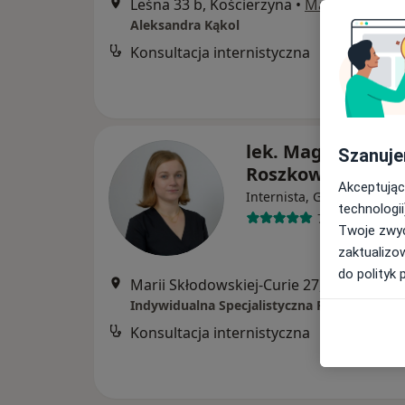
Leśna 33 b, Kościerzyna
•
Mapa
Aleksandra Kąkol
Konsultacja internistyczna
lek. Magdalena
Szanuje
Roszkowska-Syld
Akceptując
·
Wię
Internista, Gastrolog
technologii
77 opinii
Twoje zwyc
zaktualizo
do polityk 
Marii Skłodowskiej-Curie 27, Kościerzyn
Konsultacja internistyczna