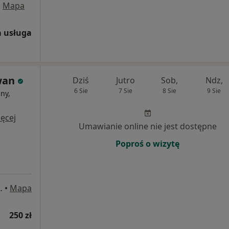
•
Mapa
 usługa
wan
Dziś
Jutro
Sob,
Ndz,
6 Sie
7 Sie
8 Sie
9 Sie
ny,
i
ęcej
Umawianie online nie jest dostępne
Poproś o wizytę
 wi pralni chemicznej, Kościerzyna
•
Mapa
250 zł