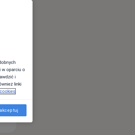
Pon,
Wt,
Śr,
10 Sie
11 Sie
12 Sie
odobnych
i w oparciu o
awdzić i
wnież linki
 cookies
akceptuj