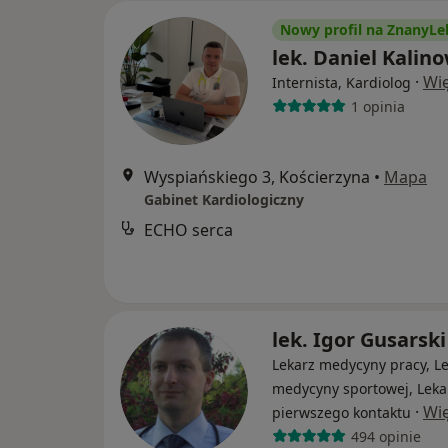
Nowy profil na ZnanyLe
lek. Daniel Kalin
·
Wię
Internista, Kardiolog
1 opinia
Wyspiańskiego 3, Kościerzyna
•
Mapa
Gabinet Kardiologiczny
ECHO serca
lek. Igor Gusarski
Lekarz medycyny pracy, L
medycyny sportowej, Leka
·
Wię
pierwszego kontaktu
494 opinie