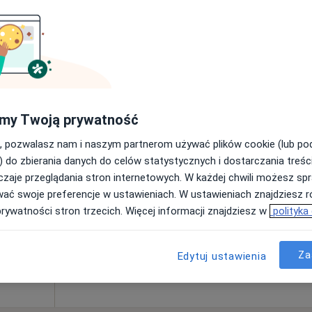
300 zł
Dziś
Jutro
Sob,
Ndz,
my Twoją prywatność
atk
6 Sie
7 Sie
8 Sie
9 Sie
, pozwalasz nam i naszym partnerom używać plików cookie (lub p
cej
) do zbierania danych do celów statystycznych i dostarczania treśc
zaje przeglądania stron internetowych. W każdej chwili możesz spr
Umawianie online nie jest dostępne
wać swoje preferencje w ustawieniach. W ustawieniach znajdziesz ró
Poproś o wizytę
prywatności stron trzecich. Więcej informacji znajdziesz w
polityka
a
•
Mapa
Indywidualna Specjalistyczna Praktyka Lekarska Magdalena Roszkowska-Syldatk
Za
250 zł
Edytuj ustawienia