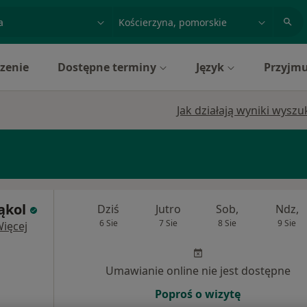
acja, badanie lub nazwisko
miasto lub dzielnica
zenie
Dostępne terminy
Język
Przyjmu
Jak działają wyniki wysz
ąkol
Dziś
Jutro
Sob,
Ndz,
6 Sie
7 Sie
8 Sie
9 Sie
ięcej
Umawianie online nie jest dostępne
Poproś o wizytę