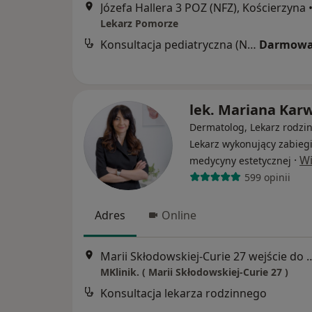
Józefa Hallera 3 POZ (NFZ), Kościerzyna
Lekarz Pomorze
Konsultacja pediatryczna (NFZ)
Darmowa
lek. Mariana Kar
Dermatolog, Lekarz rodzin
Lekarz wykonujący zabieg
·
Wi
medycyny estetycznej
599 opinii
Adres
Online
Marii Skłodowskiej-Curie 27 wejście do budynku wiz a
MKlinik. ( Marii Skłodowskiej-Curie 27 )
Konsultacja lekarza rodzinnego