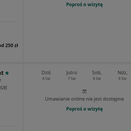
Poproś o wizytę
od 250 zł
at
Dziś
Jutro
Sob,
Ndz,
6 Sie
7 Sie
8 Sie
9 Sie
z
cej
Umawianie online nie jest dostępne
Poproś o wizytę