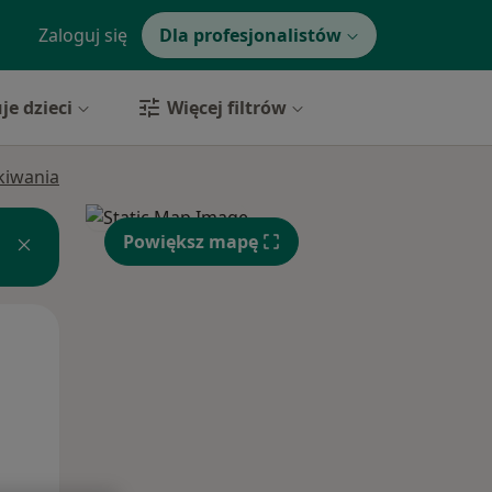
Zaloguj się
Dla profesjonalistów
je dzieci
Więcej filtrów
ukiwania
Powiększ mapę
Pon,
Wt,
Śr,
10 Sie
11 Sie
12 Sie