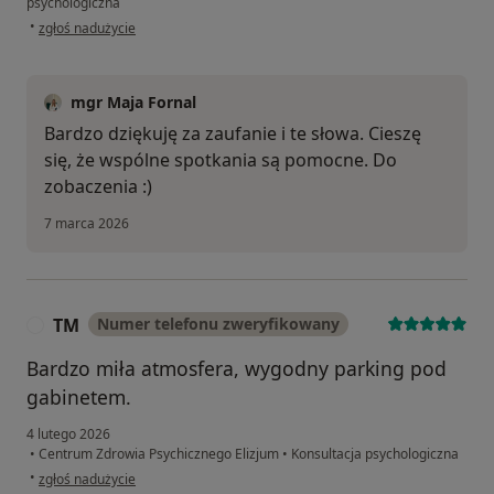
psychologiczna
w opinii użytkownika Klaudia
•
zgłoś nadużycie
mgr Maja Fornal
Bardzo dziękuję za zaufanie i te słowa. Cieszę
się, że wspólne spotkania są pomocne. Do
zobaczenia :)
7 marca 2026
TM
Numer telefonu zweryfikowany
T
Bardzo miła atmosfera, wygodny parking pod
gabinetem.
4 lutego 2026
•
Centrum Zdrowia Psychicznego Elizjum
•
Konsultacja psychologiczna
w opinii użytkownika TM
•
zgłoś nadużycie