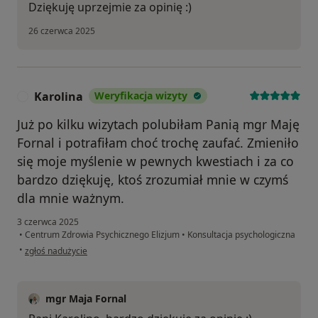
Dziękuję uprzejmie za opinię :)
26 czerwca 2025
Karolina
Weryfikacja wizyty
K
Już po kilku wizytach polubiłam Panią mgr Maję
Fornal i potrafiłam choć trochę zaufać. Zmieniło
się moje myślenie w pewnych kwestiach i za co
bardzo dziękuję, ktoś zrozumiał mnie w czymś
dla mnie ważnym.
3 czerwca 2025
•
Centrum Zdrowia Psychicznego Elizjum
•
Konsultacja psychologiczna
w opinii użytkownika Karolina
•
zgłoś nadużycie
mgr Maja Fornal