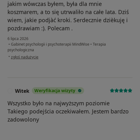
jakim wówczas byłem, była dla mnie
koszmarem, a to się utrwaliło na całe lata. Dziś
wiem, jakie podjàć kroki. Serdecznie dzièkuję i
pozdrawiam :). Polecam .
6 lipca 2026
•
Gabinet psychologii i psychoterapii MindWise
•
Terapia
psychologiczna
w opinii użytkownika Rafał
•
zgłoś nadużycie
Witek
Weryfikacja wizyty
W
Wszystko było na najwyższym poziomie
Takiego podejścia oczekiwałem. Jestem bardzo
zadowolony