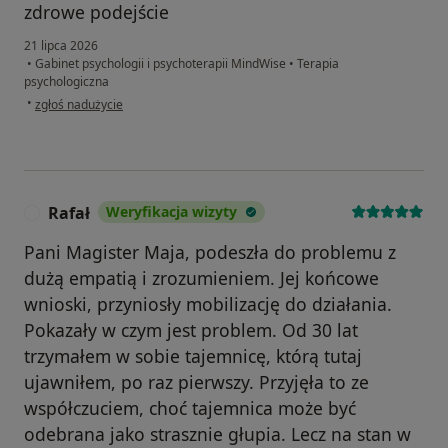
zdrowe podejście
21 lipca 2026
•
Gabinet psychologii i psychoterapii MindWise
•
Terapia
psychologiczna
w opinii użytkownika Szymon
•
zgłoś nadużycie
Rafał
Weryfikacja wizyty
R
Pani Magister Maja, podeszła do problemu z
dużą empatią i zrozumieniem. Jej końcowe
wnioski, przyniosły mobilizację do działania.
Pokazały w czym jest problem. Od 30 lat
trzymałem w sobie tajemnicę, którą tutaj
ujawniłem, po raz pierwszy. Przyjęła to ze
współczuciem, choć tajemnica może być
odebrana jako strasznie głupia. Lecz na stan w