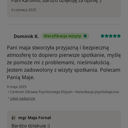
Pani Karolino, bardzo dziękuję za opinię :)
6 czerwca 2025
Dominik K.
Weryfikacja wizyty
D
Pani maja stworzyła przyjazną i bezpieczną
atmosferę to dopiero pierwsze spotkanie, myślę
że pomoże mi z problemami, nieśmiałością.
Jestem zadowolony z wizyty spotkania. Polecam
Panią Maje.
9 maja 2025
•
Centrum Zdrowia Psychicznego Elizjum
•
Konsultacja psychologiczna
w opinii użytkownika Dominik K.
•
zgłoś nadużycie
mgr Maja Fornal
Bardzo dziękuję :)