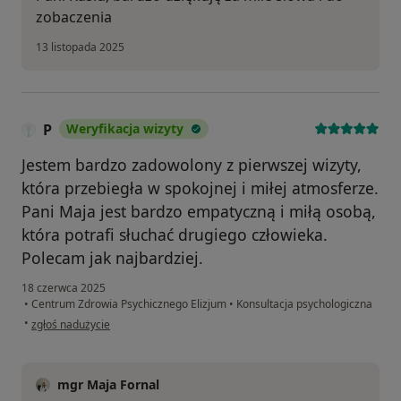
zobaczenia
13 listopada 2025
P
Weryfikacja wizyty
Jestem bardzo zadowolony z pierwszej wizyty,
która przebiegła w spokojnej i miłej atmosferze.
Pani Maja jest bardzo empatyczną i miłą osobą,
która potrafi słuchać drugiego człowieka.
Polecam jak najbardziej.
18 czerwca 2025
•
Centrum Zdrowia Psychicznego Elizjum
•
Konsultacja psychologiczna
w opinii użytkownika P
•
zgłoś nadużycie
mgr Maja Fornal