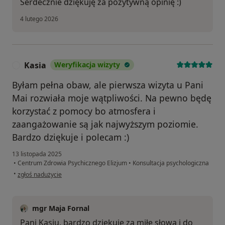
Serdecznie dziękuję za pozytywną opinię :)
4 lutego 2026
Kasia
Weryfikacja wizyty
K
Byłam pełna obaw, ale pierwsza wizyta u Pani
Mai rozwiała moje wątpliwości. Na pewno będę
korzystać z pomocy bo atmosfera i
zaangażowanie są jak najwyższym poziomie.
Bardzo dziękuje i polecam :)
13 listopada 2025
•
Centrum Zdrowia Psychicznego Elizjum
•
Konsultacja psychologiczna
w opinii użytkownika Kasia
•
zgłoś nadużycie
mgr Maja Fornal
Pani Kasiu, bardzo dziękuję za miłe słowa i do