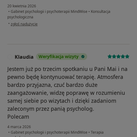
20 kwietnia 2026
•
Gabinet psychologii i psychoterapii MindWise
•
Konsultacja
psychologiczna
w opinii użytkownika Witek
•
zgłoś nadużycie
Klaudia
Weryfikacja wizyty
K
Jestem już po trzecim spotkaniu u Pani Mai i na
pewno będę kontynuować terapię. Atmosfera
bardzo przyjazna, czuć bardzo duże
zaangażowanie, widzę poprawę w rozumieniu
samej siebie po wizytach i dzięki zadaniom
zaleconym przez panią psycholog.
Polecam
4 marca 2026
•
Gabinet psychologii i psychoterapii MindWise
•
Terapia