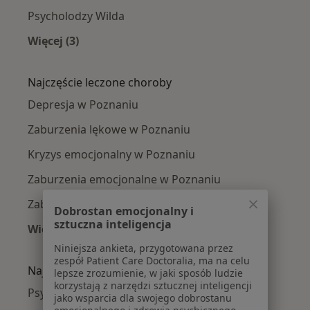
Psycholodzy Wilda
Więcej (3)
Więcej w kategorii: Psycholodzy w pobliżu
Najczęście leczone choroby
Depresja w Poznaniu
Zaburzenia lękowe w Poznaniu
Kryzys emocjonalny w Poznaniu
Zaburzenia emocjonalne w Poznaniu
Zaburzenia nastroju w Poznaniu
Dobrostan emocjonalny i
sztuczna inteligencja
Więcej (15)
Więcej w kategorii: Najczęście leczone chorob
Niniejsza ankieta, przygotowana przez
zespół Patient Care Doctoralia, ma na celu
Najpopularniejsze ubezpieczenia
lepsze zrozumienie, w jaki sposób ludzie
korzystają z narzędzi sztucznej inteligencji
Psycholodzy z Allianz w Poznaniu
jako wsparcia dla swojego dobrostanu