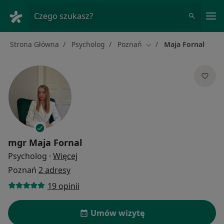
Me
Czego szukasz?
Strona Główna
Psycholog
Poznań
Maja Fornal
Zmień miasto
mgr
Maja Fornal
O specjalizacjach
Psycholog
·
Więcej
Poznań
2 adresy
19 opinii
Umów wizytę