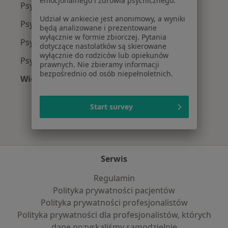
emocjonalnego i zdrowia psychicznego.
Psycholodzy z PZU Zdrowie w Poznaniu
Udział w ankiecie jest anonimowy, a wyniki
Psycholodzy z Enel-med w Poznaniu
będą analizowane i prezentowane
wyłącznie w formie zbiorczej. Pytania
Psycholodzy z NFZ w Poznaniu
dotyczące nastolatków są skierowane
wyłącznie do rodziców lub opiekunów
Psycholodzy z TELEMEDI w Poznaniu
prawnych. Nie zbieramy informacji
bezpośrednio od osób niepełnoletnich.
Więcej (9)
Więcej w kategorii: Najpopularniejsze ubezpie
Start survey
Serwis
Regulamin
Polityka prywatności pacjentów
Polityka prywatności profesjonalistów
Polityka prywatności dla profesjonalistów, których
dane pozyskaliśmy samodzielnie