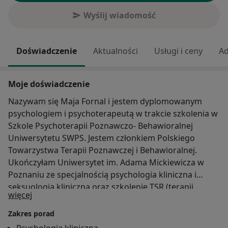
Wyślij wiadomość
Doświadczenie
Aktualności
Usługi i ceny
Ad
Moje doświadczenie
Nazywam się Maja Fornal i jestem dyplomowanym
psychologiem i psychoterapeutą w trakcie szkolenia w
Szkole Psychoterapii Poznawczo- Behawioralnej
Uniwersytetu SWPS. Jestem członkiem Polskiego
Towarzystwa Terapii Poznawczej i Behawioralnej.
Ukończyłam Uniwersytet im. Adama Mickiewicza w
Poznaniu ze specjalnością psychologia kliniczna i
seksuologia kliniczna oraz szkolenie TSR (terapii
O mnie
więcej
skoncentrowanej na rozwiązaniach). Stale poszerzam
swoją wiedzę, uczestnicząc w licznych kursach i
Zakres porad
szkoleniach, aby zapewniać pomoc na najwyższym