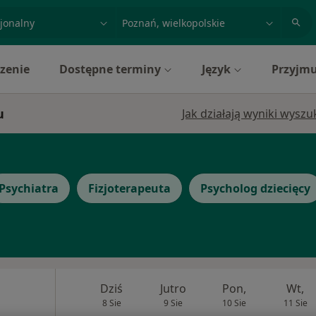
acja, badanie lub nazwisko
miasto lub dzielnica
zenie
Dostępne terminy
Język
Przyjmu
u
Jak działają wyniki wysz
Psychiatra
Fizjoterapeuta
Psycholog dziecięcy
Dziś
Jutro
Pon,
Wt,
8 Sie
9 Sie
10 Sie
11 Sie