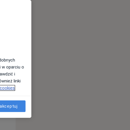
odobnych
i w oparciu o
awdzić i
wnież linki
 cookies
Śr,
Czw,
Pt,
akceptuj
12 Sie
13 Sie
14 Sie