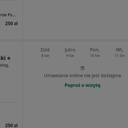
Labradoryt POZNAŃ - Psychoterapia i Wsparcie Psychologiczne
250 zł
Dziś
Jutro
Pon,
Wt,
8 Sie
9 Sie
10 Sie
11 Sie
ki
olog,
Umawianie online nie jest dostępne
Poproś o wizytę
250 zł