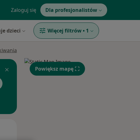
Zaloguj się
Dla profesjonalistów
je dzieci
Więcej filtrów
•
1
ukiwania
Powiększ mapę
Śr,
Czw,
Pt,
12 Sie
13 Sie
14 Sie