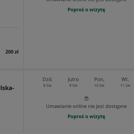
Poproś o wizytę
200 zł
Dziś
Jutro
Pon,
Wt,
8 Sie
9 Sie
10 Sie
11 Sie
lska-
Umawianie online nie jest dostępne
Poproś o wizytę