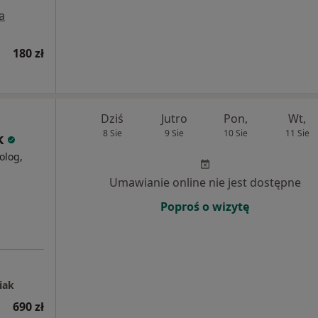
a
180 zł
Dziś
Jutro
Pon,
Wt,
8 Sie
9 Sie
10 Sie
11 Sie
k
olog,
Umawianie online nie jest dostępne
Poproś o wizytę
iak
690 zł