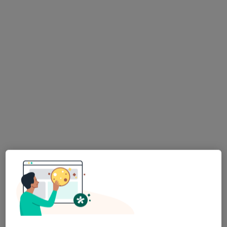
mgr Blanka Kaniewska (Jankowska)
·
Więcej
Psycholog, Psychoterapeuta, Seksuolog
25 opinii
Adres
Online
Południowa 15, Śmigiel
•
Mapa
J.B. Gabinet psychologiczny Blanka Jankowska
Konsultacja psychologiczna
200 zł
Specjalista nie oferuje umawiania online pod tym adresem.
Poproś o wizytę