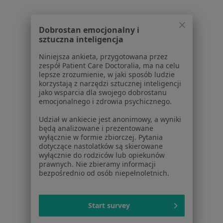
Psycholodzy w
Więcej (14)
Dobrostan emocjonalny i
Więcej w kategorii: W pobliżu Kościana
sztuczna inteligencja
Najczęstsze schorzenia
Niniejsza ankieta, przygotowana przez
zespół Patient Care Doctoralia, ma na celu
Zaburzenia lękowe Kościan
lepsze zrozumienie, w jaki sposób ludzie
korzystają z narzędzi sztucznej inteligencji
Depresja Kościan
jako wsparcia dla swojego dobrostanu
emocjonalnego i zdrowia psychicznego.
Kryzys emocjonalny Kościan
Udział w ankiecie jest anonimowy, a wyniki
Niskie poczucie własnej wartości Kościan
będą analizowane i prezentowane
wyłącznie w formie zbiorczej. Pytania
Lęki Kościan
dotyczące nastolatków są skierowane
wyłącznie do rodziców lub opiekunów
Więcej (15)
prawnych. Nie zbieramy informacji
Więcej w kategorii: Najczęstsze schorzenia
bezpośrednio od osób niepełnoletnich.
Strona Główna
Psycholog
Kościan
Zmień miasto
Start survey