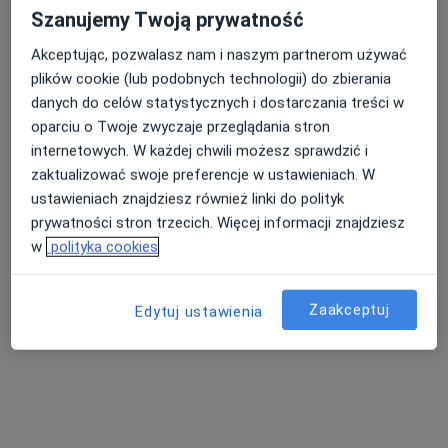
Szanujemy Twoją prywatność
Akceptując, pozwalasz nam i naszym partnerom używać
plików cookie (lub podobnych technologii) do zbierania
danych do celów statystycznych i dostarczania treści w
oparciu o Twoje zwyczaje przeglądania stron
internetowych. W każdej chwili możesz sprawdzić i
zaktualizować swoje preferencje w ustawieniach. W
mgr Zbigniew Michalkiewicz
ustawieniach znajdziesz również linki do polityk
·
Więcej
Psycholog
prywatności stron trzecich. Więcej informacji znajdziesz
7 opinii
w
polityka cookies
Adres
Online
Zaakceptuj
Edytuj ustawienia
Wojciecha Maya 12/2, Kościan
•
Mapa
Gabinet Psychologiczny Zbigniew Michalkiewicz
Konsultacja psychologiczna
200 zł
Specjalista nie oferuje umawiania online pod tym adresem.