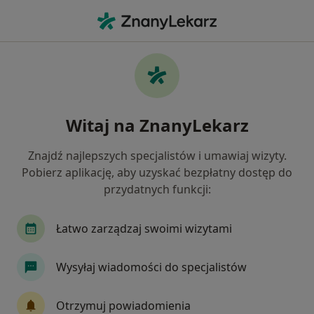
Me
Psycholog • Kościan, wielkopolskie
Filtry
Mapa
Polecani psycholodzy w Kościanie
Witaj na ZnanyLekarz
Jak działają wyniki wyszukiwania
Znajdź najlepszych specjalistów i umawiaj wizyty.
Pobierz aplikację, aby uzyskać bezpłatny dostęp do
przydatnych funkcji:
Łatwo zarządzaj swoimi wizytami
Wysyłaj wiadomości do specjalistów
Bezpieczne płatności
mgr Marta Kubacka
Otrzymuj powiadomienia