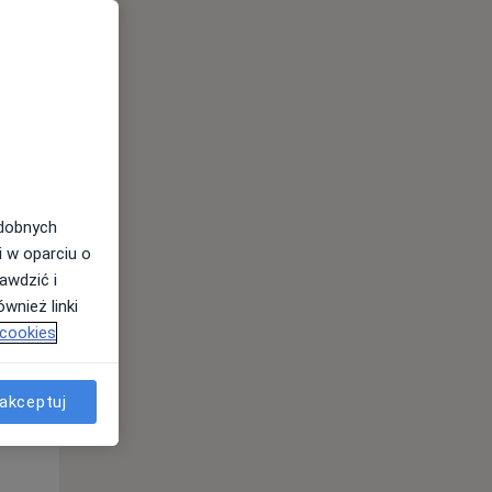
odobnych
i w oparciu o
awdzić i
wnież linki
 cookies
Wt,
Śr,
Czw,
11 Sie
12 Sie
13 Sie
akceptuj