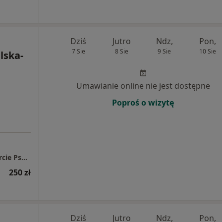
Dziś
Jutro
Ndz,
Pon,
7 Sie
8 Sie
9 Sie
10 Sie
lska-
Umawianie online nie jest dostępne
Poproś o wizytę
Labradoryt POZNAŃ - Psychoterapia i Wsparcie Psychologiczne
250 zł
Dziś
Jutro
Ndz,
Pon,