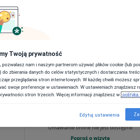
Umawianie online nie jest dostępne
Poproś o wizytę
my Twoją prywatność
, pozwalasz nam i naszym partnerom używać plików cookie (lub p
250 zł
) do zbierania danych do celów statystycznych i dostarczania treśc
zaje przeglądania stron internetowych. W każdej chwili możesz spr
wać swoje preferencje w ustawieniach. W ustawieniach znajdziesz ró
prywatności stron trzecich. Więcej informacji znajdziesz w
polityka
Dziś
Jutro
Ndz,
Pon,
7 Sie
8 Sie
9 Sie
10 Sie
Za
Edytuj ustawienia
·
og
Umawianie online nie jest dostępne
Poproś o wizytę