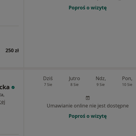
Poproś o wizytę
250 zł
Dziś
Jutro
Ndz,
Pon,
7 Sie
8 Sie
9 Sie
10 Sie
cka
ta,
cej
Umawianie online nie jest dostępne
Poproś o wizytę