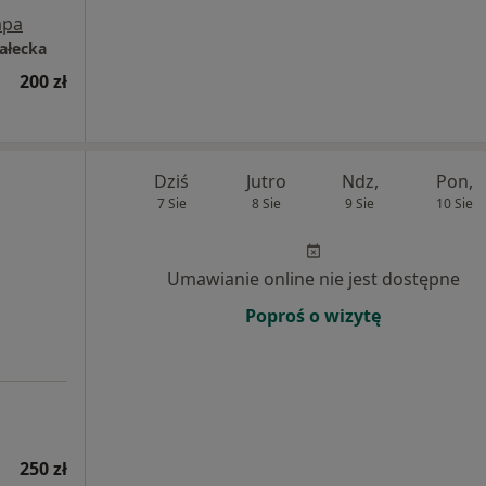
pa
ałecka
200 zł
Dziś
Jutro
Ndz,
Pon,
7 Sie
8 Sie
9 Sie
10 Sie
Umawianie online nie jest dostępne
Poproś o wizytę
250 zł