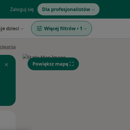
Zaloguj się
Dla profesjonalistów
je dzieci
Więcej filtrów
•
1
ukiwania
Powiększ mapę
Wt,
Śr,
Czw,
11 Sie
12 Sie
13 Sie