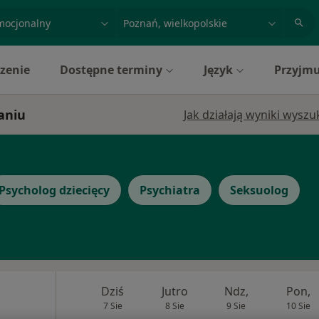
acja, badanie lub nazwisko
miasto lub dzielnica
zenie
Dostępne terminy
Język
Przyjmu
aniu
Jak działają wyniki wysz
Psycholog dziecięcy
Psychiatra
Seksuolog
Dziś
Jutro
Ndz,
Pon,
7 Sie
8 Sie
9 Sie
10 Sie