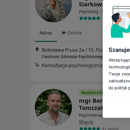
Siarkowska
·
Więcej
Psycholog
111 opinii
Adres
Online
Szanuje
Bolesława Prusa 2a / 15, Poznań
•
Mapa
Centrum Zdrowia Psychicznego Optimus
Akceptując
Konsultacja psychologiczna
technologii
Twoje zwyc
zaktualizo
do polityk 
Bezpieczne płatności
mgr Bartłomiej
Tomczak
Psychoterapeuta, Psychol
Więcej
31 opinii