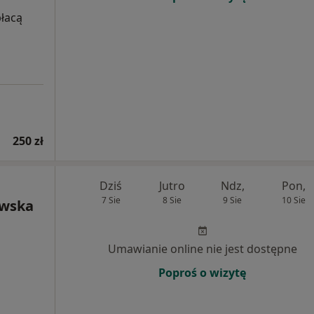
płacą
250 zł
Dziś
Jutro
Ndz,
Pon,
7 Sie
8 Sie
9 Sie
10 Sie
owska
Umawianie online nie jest dostępne
Poproś o wizytę