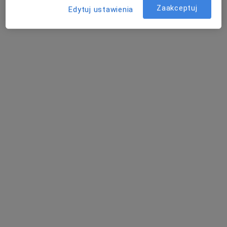
Poproś o wizytę
Zaakceptuj
Edytuj ustawienia
Bezpieczne płatności
mgr Mateusz Smoleń-Kotlenga
·
Więcej
Psycholog
37 opinii
ZALASEWO Transportowa 20, Zalasewo
•
Mapa
Optiviamed Centrum Medyczne
Konsultacja psychologiczna
200 zł
Specjalista nie oferuje umawiania online pod tym adresem.