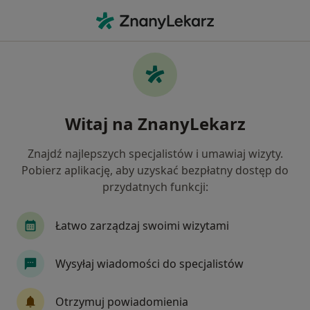
Me
Konsultacja Psychologiczna • 62-020
Filtry
• 1
Ubezpieczenie
Map
Konsultacja psychologiczna specjaliści w
Witaj na ZnanyLekarz
Jak działają wyniki wyszukiwania
Znajdź najlepszych specjalistów i umawiaj wizyty.
Pobierz aplikację, aby uzyskać bezpłatny dostęp do
Jakiego specjalisty szukasz?
przydatnych funkcji:
Psycholog
Psychoterapeuta
Psycholog dz
Łatwo zarządzaj swoimi wizytami
Wysyłaj wiadomości do specjalistów
Otrzymuj powiadomienia