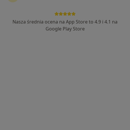
Nasza średnia ocena na App Store to 4.9 i 4.1 na
Bezpieczne płatności
Google Play Store
mgr Marta Kubacka
·
Więcej
Psycholog, Psycholog dziecięcy
50 opinii
Popularny specjalista: pacjenci chętnie płacą
online
Astronomiczna 1, Zalasewo
•
Mapa
Kraina Emocji Zalasewo
Konsultacja psychologiczna
220 zł
Specjalista nie oferuje umawiania online pod tym adresem.
Poproś o wizytę