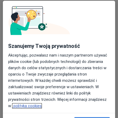
Szanujemy Twoją prywatność
Bezpieczne płatności
Akceptując, pozwalasz nam i naszym partnerom używać
mgr Ewa Wielgosz
plików cookie (lub podobnych technologii) do zbierania
danych do celów statystycznych i dostarczania treści w
Psycholog, Psychoterapeuta
oparciu o Twoje zwyczaje przeglądania stron
20 opinii
internetowych. W każdej chwili możesz sprawdzić i
Cieszkowskiego 22B, Swarzędz
•
Mapa
zaktualizować swoje preferencje w ustawieniach. W
Psycholog Ewa Wielgosz
ustawieniach znajdziesz również linki do polityk
Konsultacja psychologiczna
200 zł
prywatności stron trzecich. Więcej informacji znajdziesz
w
polityka cookies
Specjalista nie oferuje umawiania online pod tym adresem.