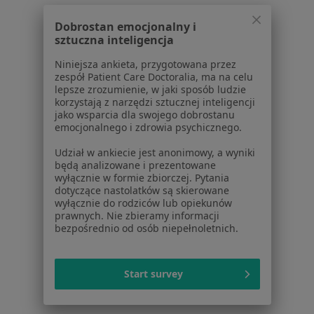
Psychoterapia par i małżeństw w
Dobrostan emocjonalny i
Konsultacja psychologiczna dzieci w
sztuczna inteligencja
Konsultacja psychoterapeutyczna w
Niniejsza ankieta, przygotowana przez
zespół Patient Care Doctoralia, ma na celu
Konsultacja psychologiczna dla par w
lepsze zrozumienie, w jaki sposób ludzie
korzystają z narzędzi sztucznej inteligencji
Więcej (8)
jako wsparcia dla swojego dobrostanu
Więcej w kategorii: Usługi w
emocjonalnego i zdrowia psychicznego.
Popularne specjalizacje
Udział w ankiecie jest anonimowy, a wyniki
będą analizowane i prezentowane
Psycholodzy w
wyłącznie w formie zbiorczej. Pytania
dotyczące nastolatków są skierowane
Fizjoterapeuci w
wyłącznie do rodziców lub opiekunów
prawnych. Nie zbieramy informacji
Stomatolodzy w
bezpośrednio od osób niepełnoletnich.
Ginekolodzy w
Start survey
Laryngolodzy w
Więcej (15)